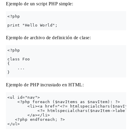
Ejemplo de un script PHP simple:
<?php

Ejemplo de archivo de definición de clase:
<?php

class Foo

{

    ...

Ejemplo de PHP incrustado en HTML:
<ul id="nav">

    <?php foreach ($navItems as $navItem): ?>

        <li><a href="<?= htmlspecialchars($navItem
            <?= htmlspecialchars($navItem->label) 
        </a></li>

   <?php endforeach; ?>
