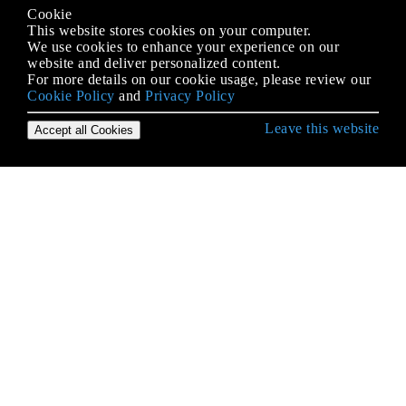
Cookie
This website stores cookies on your computer.
We use cookies to enhance your experience on our
website and deliver personalized content.
For more details on our cookie usage, please review our
Cookie Policy
and
Privacy Policy
Leave this website
Accept all Cookies
Empezando con PHP
Actuación
Alcance variable
Análisis de cuerdas
Análisis de HTML
APCu
Aprendizaje automático
Arrays
Asegurate recuerdame