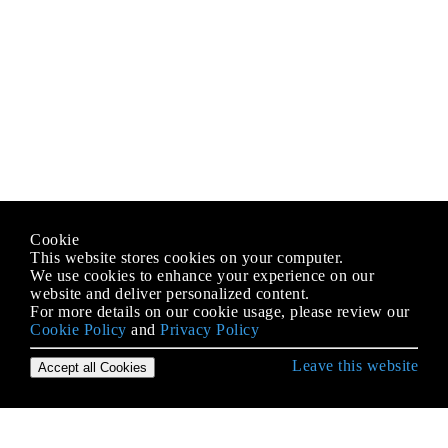
Cookie
This website stores cookies on your computer.
We use cookies to enhance your experience on our
website and deliver personalized content.
For more details on our cookie usage, please review our
Cookie Policy
and
Privacy Policy
Leave this website
Accept all Cookies
पायथन लैंग्वेज के साथ शुरुआत करना
"पाइप" मॉड्यूल का उपयोग: PyPI पैकेज मैनेजर