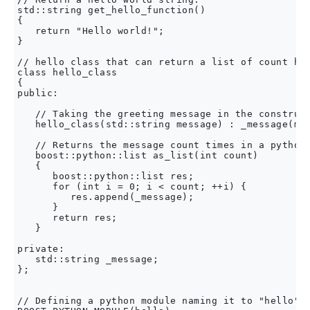
std::string get_hello_function()

{

   return "Hello world!";

}

// hello class that can return a list of count hel
class hello_class

{

public:

   // Taking the greeting message in the construct
   hello_class(std::string message) : _message(mes
   // Returns the message count times in a python 
   boost::python::list as_list(int count)

   {

      boost::python::list res;

      for (int i = 0; i < count; ++i) {

         res.append(_message);

      }

      return res;

   }

private:

   std::string _message;

};

// Defining a python module naming it to "hello".
