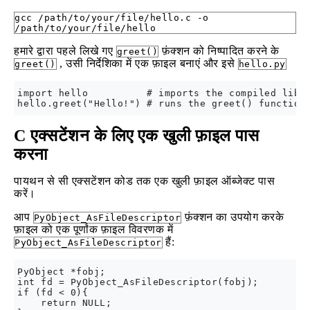
gcc /path/to/your/file/hello.c -o
/path/to/your/file/hello
हमारे द्वारा पहले लिखे गए
फ़ंक्शन को निष्पादित करने के
greet()
, उसी निर्देशिका में एक फ़ाइल बनाएं और इसे
greet()
hello.py
import hello          # imports the compiled libra
C एक्सटेंशन के लिए एक खुली फ़ाइल पास
करना
पायथन से सी एक्सटेंशन कोड तक एक खुली फ़ाइल ऑब्जेक्ट पास
करें।
आप
फ़ंक्शन का उपयोग करके
PyObject_AsFileDescriptor
फ़ाइल को एक पूर्णांक फ़ाइल विवरणक में
हैं:
PyObject_AsFileDescriptor
PyObject *fobj;

int fd = PyObject_AsFileDescriptor(fobj);

if (fd < 0){

    return NULL;
