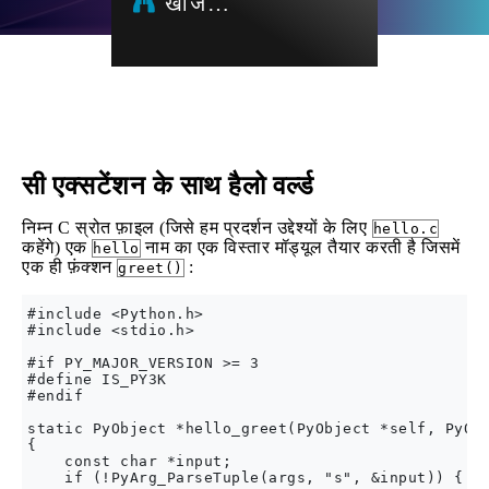
खोज…
सी एक्सटेंशन के साथ हैलो वर्ल्ड
निम्न C स्रोत फ़ाइल (जिसे हम प्रदर्शन उद्देश्यों के लिए
hello.c
कहेंगे) एक
नाम का एक विस्तार मॉड्यूल तैयार करती है जिसमें
hello
एक ही फ़ंक्शन
:
greet()
#include <Python.h>

#include <stdio.h>

#if PY_MAJOR_VERSION >= 3

#define IS_PY3K

#endif

static PyObject *hello_greet(PyObject *self, PyObj
{

    const char *input;

    if (!PyArg_ParseTuple(args, "s", &input)) {
