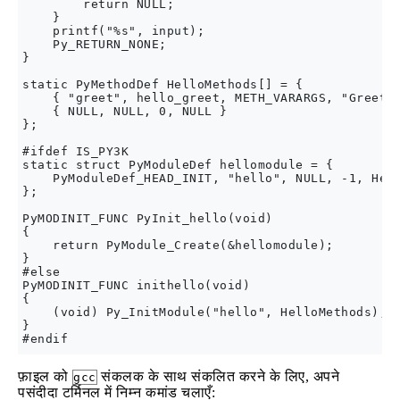
        return NULL;

    }

    printf("%s", input);

    Py_RETURN_NONE;

}

static PyMethodDef HelloMethods[] = {

    { "greet", hello_greet, METH_VARARGS, "Greet t
    { NULL, NULL, 0, NULL }

};

#ifdef IS_PY3K

static struct PyModuleDef hellomodule = {

    PyModuleDef_HEAD_INIT, "hello", NULL, -1, Hell
};

PyMODINIT_FUNC PyInit_hello(void)

{

    return PyModule_Create(&hellomodule);

}

#else

PyMODINIT_FUNC inithello(void)

{

    (void) Py_InitModule("hello", HelloMethods);

}

फ़ाइल को
संकलक के साथ संकलित करने के लिए, अपने
gcc
पसंदीदा टर्मिनल में निम्न कमांड चलाएँ: