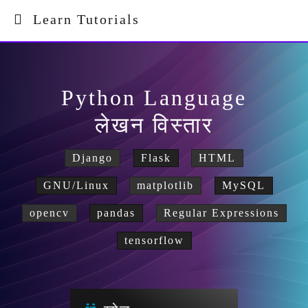
Learn Tutorials
Python Language
लेखन विस्तार
Django
Flask
HTML
GNU/Linux
matplotlib
MySQL
opencv
pandas
Regular Expressions
tensorflow