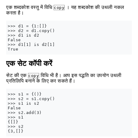
एक शब्दकोश वस्तु में विधि
। यह शब्दकोश की उथली नकल
copy
करता है।
>>> d1 = {1:[]}

>>> d2 = d1.copy()

>>> d1 is d2

False

>>> d1[1] is d2[1]

एक सेट कॉपी करें
सेट की एक
विधि भी है। आप इस पद्धति का उपयोग उथली
copy
प्रतिलिपि बनाने के लिए कर सकते हैं।
>>> s1 = {()}

>>> s2 = s1.copy()

>>> s1 is s2

False

>>> s2.add(3)

>>> s1

{[]}

>>> s2
