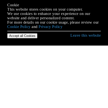
Cookie
This website stores cookies on your computer.
We use cookies to enhance your experience on our
website and deliver personalized content.
For more details on our cookie usage, please review our
Cookie Policy
and
Privacy Policy
Leave this website
Accept all Cookies
पायथन लैंग्वेज के साथ शुरुआत करना
"पाइप" मॉड्यूल का उपयोग: PyPI पैकेज मैनेजर
* आर्ग और ** क्वार्ग्स
__Name__ विशेष चर
`Exec` और` eval` के साथ डायनामिक कोड का निष्पादन
2to3 उपकरण
ArcPy
Arrays