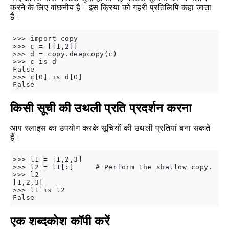
करने के लिए वांछनीय है। इस क्रिया को गहरी प्रतिलिपि कहा जाता
है।
>>> import copy

>>> c = [[1,2]]

>>> d = copy.deepcopy(c)

>>> c is d

False

>>> c[0] is d[0]

किसी सूची की उथली प्रति प्रदर्शन करना
आप स्लाइस का उपयोग करके सूचियों की उथली प्रतियां बना सकते
हैं।
>>> l1 = [1,2,3]

>>> l2 = l1[:]     # Perform the shallow copy.

>>> l2

[1,2,3]

>>> l1 is l2

एक शब्दकोश कॉपी करें