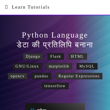
Learn Tutorials
Python Language
डेटा की प्रतिलिपि बनाना
Django
Flask
HTML
GNU/Linux
matplotlib
MySQL
opencv
pandas
Regular Expressions
tensorflow