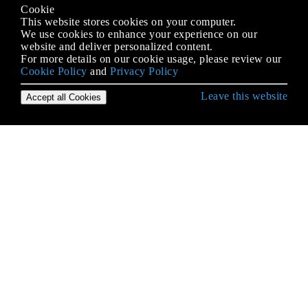
Cookie
This website stores cookies on your computer.
We use cookies to enhance your experience on our
website and deliver personalized content.
For more details on our cookie usage, please review our
Cookie Policy
and
Privacy Policy
Leave this website
Accept all Cookies
पायथन लैंग्वेज के साथ शुरुआत करना
"पाइप" मॉड्यूल का उपयोग: PyPI पैकेज मैनेजर
* आर्ग और ** क्वार्ग्स
__Name__ विशेष चर
`Exec` और` eval` के साथ डायनामिक कोड का निष्पादन
2to3 उपकरण
ArcPy
Arrays