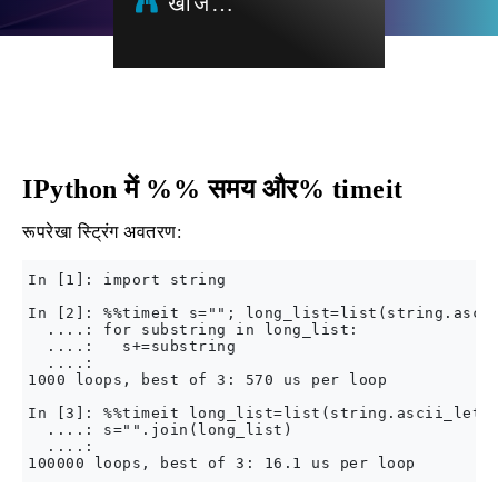
खोज…
IPython में %% समय और% timeit
रूपरेखा स्ट्रिंग अवतरण:
In [1]: import string

In [2]: %%timeit s=""; long_list=list(string.ascii
  ....: for substring in long_list:

  ....:   s+=substring

  ....:

1000 loops, best of 3: 570 us per loop

In [3]: %%timeit long_list=list(string.ascii_lette
  ....: s="".join(long_list)

  ....:
