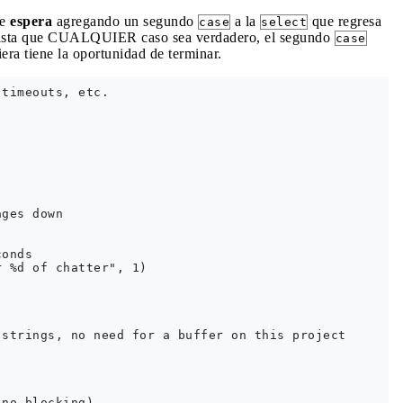
e
espera
agregando un segundo
a la
que regresa
case
select
asta que CUALQUIER caso sea verdadero, el segundo
case
iera tiene la oportunidad de terminar.
timeouts, etc.

ges down

onds

 %d of chatter", 1)

strings, no need for a buffer on this project

no blocking)
