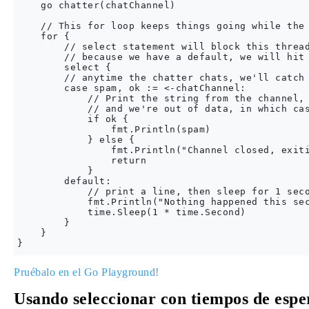
    go chatter(chatChannel)

    // This for loop keeps things going while the 
    for {

        // select statement will block this thread
        // because we have a default, we will hit 
        select {

        // anytime the chatter chats, we'll catch 
        case spam, ok := <-chatChannel:

            // Print the string from the channel, 
            // and we're out of data, in which cas
            if ok {

                fmt.Println(spam)

            } else {

                fmt.Println("Channel closed, exiti
                return

            }

        default:

            // print a line, then sleep for 1 seco
            fmt.Println("Nothing happened this sec
            time.Sleep(1 * time.Second)

        }

    }

Pruébalo en el Go Playground!
Usando seleccionar con tiempos de espe