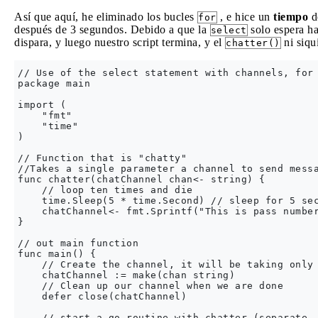
Así que aquí, he eliminado los bucles
, e hice un
tiempo
d
for
después de 3 segundos. Debido a que la
solo espera h
select
dispara, y luego nuestro script termina, y el
ni siqu
chatter()
// Use of the select statement with channels, for 
package main

import (

    "fmt"

    "time"

)

// Function that is "chatty"

//Takes a single parameter a channel to send messa
func chatter(chatChannel chan<- string) {

    // loop ten times and die

    time.Sleep(5 * time.Second) // sleep for 5 sec
    chatChannel<- fmt.Sprintf("This is pass number
}

// out main function

func main() {

    // Create the channel, it will be taking only 
    chatChannel := make(chan string)

    // Clean up our channel when we are done

    defer close(chatChannel)

    // start a go routine with chatter (separate, 