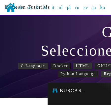
Learn Tutorials
de
es
fr
hi
it
nl
pl
ru
sv
ja
ko
Seleccion
C Language
Docker
HTML
GNU/L
Python Language
Reg
BUSCAR..