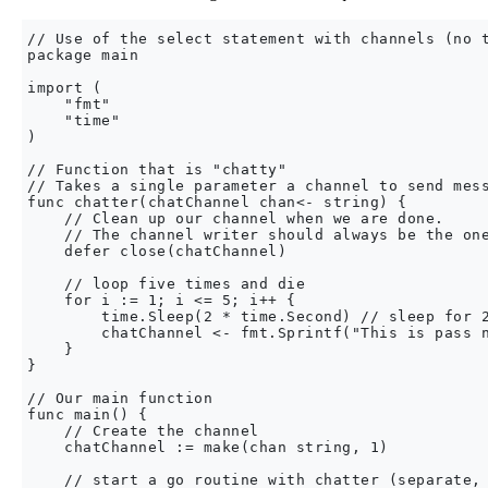
// Use of the select statement with channels (no t
package main

import (

    "fmt"

    "time"

)

// Function that is "chatty"

// Takes a single parameter a channel to send mess
func chatter(chatChannel chan<- string) {

    // Clean up our channel when we are done.

    // The channel writer should always be the one
    defer close(chatChannel)

    // loop five times and die

    for i := 1; i <= 5; i++ {

        time.Sleep(2 * time.Second) // sleep for 2
        chatChannel <- fmt.Sprintf("This is pass n
    }

}

// Our main function

func main() {

    // Create the channel

    chatChannel := make(chan string, 1)

    // start a go routine with chatter (separate, 