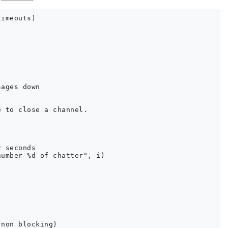
imeouts)

ages down

 to close a channel.

 seconds

umber %d of chatter", i)

non blocking)
