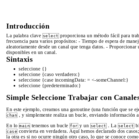
Introducción
La palabra clave
proporciona un método fácil para traba
select
frecuencia para varios propósitos: - Tiempo de espera de manejo
aleatoriamente desde un canal que tenga datos. - Proporcionar 
disponibles en un canal.
Sintaxis
seleccione {}
seleccione {caso verdadero:}
seleccione {case incomingData: = <-someChannel:}
seleccione {predeterminado:}
Simple Seleccione Trabajar con Canale
En este ejemplo, creamos una goroutine (una función que se e
, y simplemente realiza un bucle, enviando información a
chan
En lo
tenemos un bucle
y un
. La
bl
main
for
select
select
convierta en verdadera. Aquí hemos declarado dos casos; l
case
la otra es si no ocurre ningún otro caso, lo que se conoce com