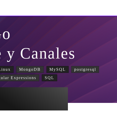
Go
e y Canales
inux
MongoDB
MySQL
postgresql
ular Expressions
SQL