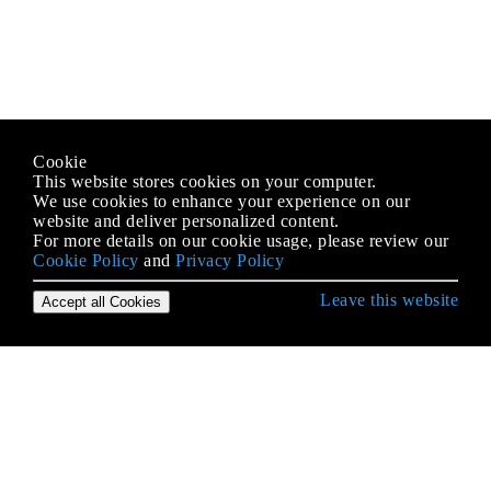
Cookie
This website stores cookies on your computer.
We use cookies to enhance your experience on our
website and deliver personalized content.
For more details on our cookie usage, please review our
Cookie Policy
and
Privacy Policy
Leave this website
Accept all Cookies
Empezando con Go
Agrupación de memoria
Análisis de archivos CSV
Análisis de argumentos de línea de comando y
banderas