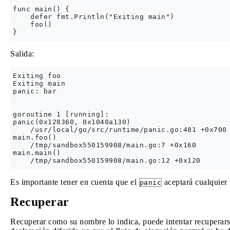
func main() {

    defer fmt.Println("Exiting main")

    foo()

Salida:
Exiting foo

Exiting main

panic: bar

goroutine 1 [running]:

panic(0x128360, 0x1040a130)

    /usr/local/go/src/runtime/panic.go:481 +0x700

main.foo()

    /tmp/sandbox550159908/main.go:7 +0x160

main.main()

Es importante tener en cuenta que el
aceptará cualquier
panic
Recuperar
Recuperar como su nombre lo indica, puede intentar recuperar