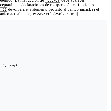
detenido. La instrucción de
debe aparecer
recover
aceptarán las declaraciones de recuperación en funciones
devolverá el argumento provisto al pánico inicial, si el
er()
pánico actualmente,
devolverá
.
recover()
nil
n", msg)
