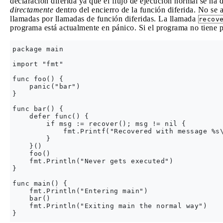
declaración diferida ya que el flujo de ejecución normal se ha 
directamente
dentro del encierro de la función diferida. No se 
llamadas por llamadas de función diferidas. La llamada
recov
programa está actualmente en pánico. Si el programa no tiene 
package main

import "fmt"

func foo() {

    panic("bar")

}

func bar() {

    defer func() {

        if msg := recover(); msg != nil {

            fmt.Printf("Recovered with message %s\
        }

    }()

    foo()

    fmt.Println("Never gets executed")

}

func main() {

    fmt.Println("Entering main")

    bar()

    fmt.Println("Exiting main the normal way")
