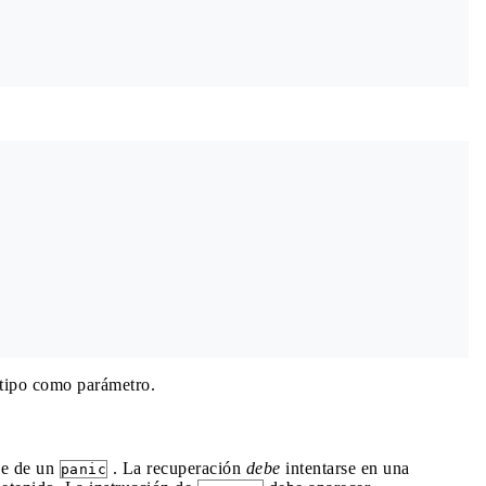
 tipo como parámetro.
se de un
. La recuperación
debe
intentarse en una
panic