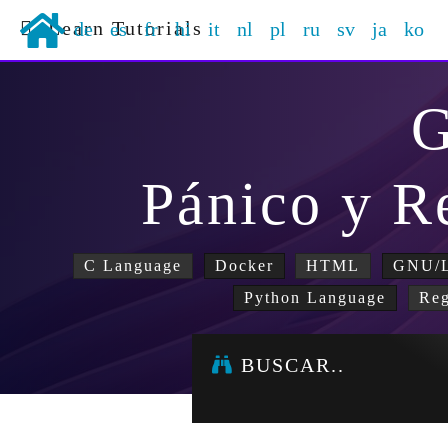
Learn Tutorials
de
es
fr
hi
it
nl
pl
ru
sv
ja
ko
Pánico y R
C Language
Docker
HTML
GNU/L
Python Language
Reg
BUSCAR..