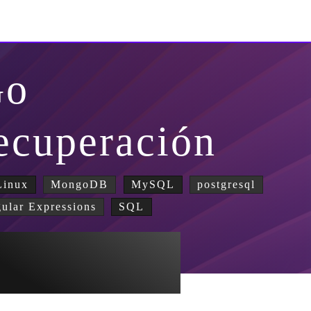
Go
ecuperación
inux
MongoDB
MySQL
postgresql
ular Expressions
SQL