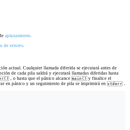
de
aplazamiento.
o de errores.
ción actual. Cualquier llamada diferida se ejecutará antes de
unción de cada pila saldrá y ejecutará llamadas diferidas hasta
, o hasta que el pánico alcance
y finalice el
er()
main()
rar en pánico y un seguimiento de pila se imprimirá en
.
stderr