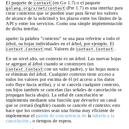
El paquete de
(en Go 1.7) o el paquete
context
(Pre 1.7) es una interfaz para
golang.org/x/net/context
crear contextos que se pueden usar para llevar los valores
de alcance de la solicitud y los plazos entre los límites de la
API y entre los servicios. Como una simple implementación
de dicha interfaz.
aparte: la palabra "contexto" se usa para referirse a todo el
árbol, oa hojas individuales en el árbol, por ejemplo. El
real. Valores de
.
context.Context
context.Context
En un nivel alto, un contexto es un árbol. Las nuevas hojas
se agregan al árbol cuando se construyen (un
con un valor padre), y las hojas nunca
context.Context
se eliminan del árbol. Cualquier contexto tiene acceso a
todos los valores por encima de él (el acceso a los datos
solo fluye hacia arriba), y si se cancela cualquier contexto,
sus hijos también se cancelan (las señales de cancelación se
propagan hacia abajo). La señal de cancelación se
implementa mediante una función que devuelve un canal
que se cerrará (legible) cuando se cancele el contexto; esto
hace que los contextos sean una forma muy eficiente de
implementar el
patrón de concurrencia de
la
tubería y la
cancelación
, o tiempos de espera.