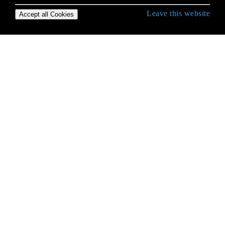
Leave this website
Accept all Cookies
Empezando con Go
Agrupación de memoria
Análisis de archivos CSV
Análisis de argumentos de línea de comando y
banderas
Aplazar
Archivo I / O
Arrays
Autorización JWT en Go
Bucles
Buenas prácticas en la estructura del proyecto.
cgo
cgo