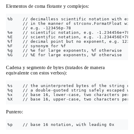
Elementos de coma flotante y complejos:
%b    // decimalless scientific notation with expo
      // in the manner of strconv.FormatFloat with
      // e.g. -123456p-78

%e    // scientific notation, e.g. -1.234456e+78

%E    // scientific notation, e.g. -1.234456E+78

%f    // decimal point but no exponent, e.g. 123.4
%F    // synonym for %f

%g    // %e for large exponents, %f otherwise

Cadena y segmento de bytes (tratados de manera
equivalente con estos verbos):
%s    // the uninterpreted bytes of the string or 
%q    // a double-quoted string safely escaped wit
%x    // base 16, lower-case, two characters per b
Puntero: