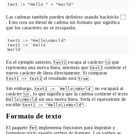
Las cadenas también pueden definirse usando backticks
``
. Esto crea un literal de cadena sin formato que significa
que los caracteres no se escaparán.
text1 := "Hello\nWorld"

text2 := `Hello

En el ejemplo anterior,
escapa al carácter
que
text1
\n
representa una nueva línea, mientras que
contiene el
text2
nuevo carácter de línea directamente. Si comparas
el resultado será
.
text1 == text2
true
Sin embargo,
no escapará al
text2 := `Hello\nWorld`
carácter
, lo que significa que la cadena contiene el texto
\n
sin una nueva línea. Sería el equivalente de
Hello\nWorld
escribir
.
text1 := "Hello\\nWorld"
Formato de texto
El paquete
implementa funciones para imprimir y
fmt
formatear texto usando
verbos de
formato. Los verbos se