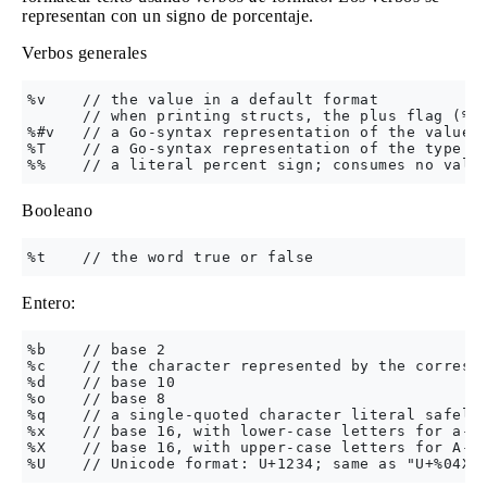
representan con un signo de porcentaje.
Verbos generales
%v    // the value in a default format

      // when printing structs, the plus flag (%+v
%#v   // a Go-syntax representation of the value

%T    // a Go-syntax representation of the type of
Booleano
Entero:
%b    // base 2

%c    // the character represented by the correspo
%d    // base 10

%o    // base 8

%q    // a single-quoted character literal safely 
%x    // base 16, with lower-case letters for a-f

%X    // base 16, with upper-case letters for A-F
