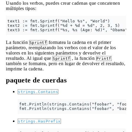
Usando los verbos, puedes crear cadenas que concatenen
múltiples tipos:
text1 := fmt.Sprintf("Hello %s", "World")

text2 := fmt.Sprintf("%d + %d = %d", 2, 3, 5)

La función
formatea la cadena en el primer
Sprintf
parámetro, reemplazando los verbos con el valor de los
valores en los siguientes parámetros y devuelve el
resultado. Al igual que
, la función
Sprintf
Printf
también se formatea, pero en lugar de devolver el resultado,
imprime la cadena.
paquete de cuerdas
strings.Contains
fmt.Println(strings.Contains("foobar", "foo")
strings.HasPrefix