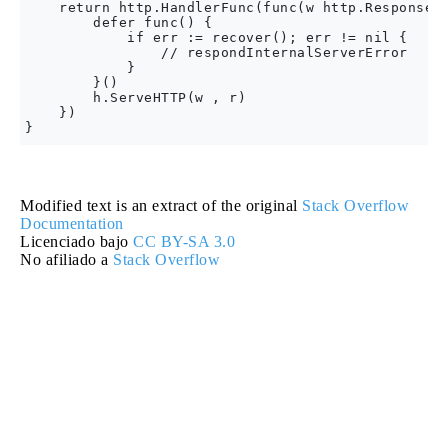
    return http.HandlerFunc(func(w http.ResponseWr
        defer func() {

            if err := recover(); err != nil {

                // respondInternalServerError

            }

        }()

        h.ServeHTTP(w , r)

    })

Modified text is an extract of the original
Stack Overflow
Documentation
Licenciado bajo
CC BY-SA 3.0
No afiliado a
Stack Overflow