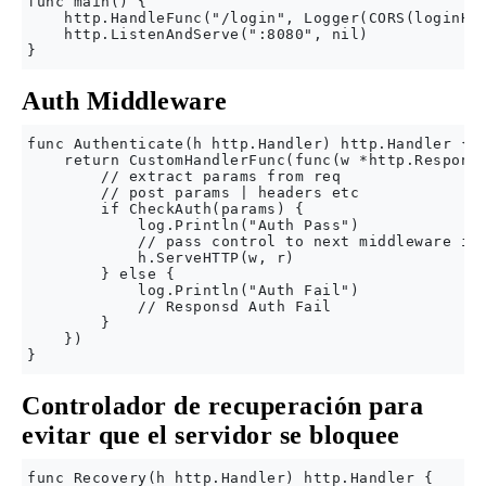
func main() {

    http.HandleFunc("/login", Logger(CORS(loginHan
    http.ListenAndServe(":8080", nil)

Auth Middleware
func Authenticate(h http.Handler) http.Handler {

    return CustomHandlerFunc(func(w *http.Response
        // extract params from req

        // post params | headers etc

        if CheckAuth(params) {

            log.Println("Auth Pass")

            // pass control to next middleware in 
            h.ServeHTTP(w, r)

        } else {

            log.Println("Auth Fail")

            // Responsd Auth Fail

        }

    })

Controlador de recuperación para
evitar que el servidor se bloquee
func Recovery(h http.Handler) http.Handler {
