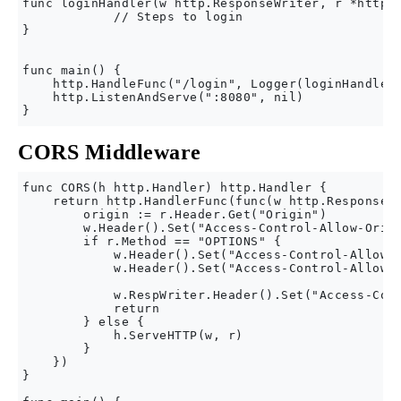
func loginHandler(w http.ResponseWriter, r *http.R
            // Steps to login

}

func main() {

    http.HandleFunc("/login", Logger(loginHandler)
    http.ListenAndServe(":8080", nil)

CORS Middleware
func CORS(h http.Handler) http.Handler {

    return http.HandlerFunc(func(w http.ResponseWr
        origin := r.Header.Get("Origin")

        w.Header().Set("Access-Control-Allow-Origi
        if r.Method == "OPTIONS" {

            w.Header().Set("Access-Control-Allow-C
            w.Header().Set("Access-Control-Allow-M
            w.RespWriter.Header().Set("Access-Cont
            return

        } else {

            h.ServeHTTP(w, r)

        }

    })

}
