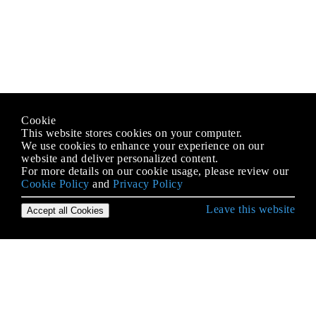
Cookie
This website stores cookies on your computer.
We use cookies to enhance your experience on our
website and deliver personalized content.
For more details on our cookie usage, please review our
Cookie Policy
and
Privacy Policy
Leave this website
Accept all Cookies
Empezando con Go
Agrupación de memoria
Análisis de archivos CSV
Análisis de argumentos de línea de comando y