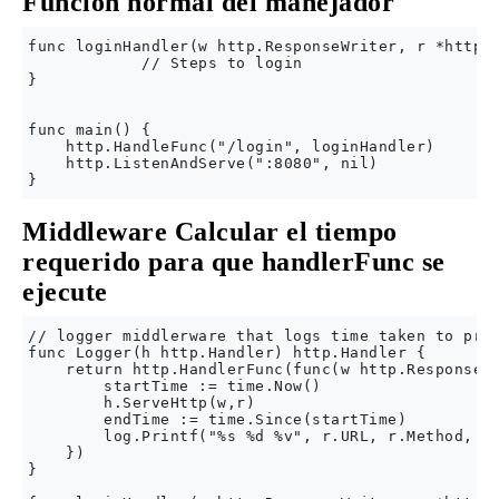
Función normal del manejador
func loginHandler(w http.ResponseWriter, r *http.R
            // Steps to login

}

func main() {

    http.HandleFunc("/login", loginHandler)

    http.ListenAndServe(":8080", nil)

Middleware Calcular el tiempo
requerido para que handlerFunc se
ejecute
// logger middlerware that logs time taken to proc
func Logger(h http.Handler) http.Handler {

    return http.HandlerFunc(func(w http.ResponseWr
        startTime := time.Now()

        h.ServeHttp(w,r)

        endTime := time.Since(startTime)

        log.Printf("%s %d %v", r.URL, r.Method, en
    })

}
