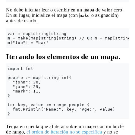
No debe intentar leer o escribir en un mapa de valor cero.
En su lugar, inicialice el mapa (con
o asignación)
make
antes de usarlo.
var m map[string]string

m = make(map[string]string) // OR m = map[string]s
Iterando los elementos de un mapa.
import fmt

people := map[string]int{

  "john": 30,

  "jane": 29,

  "mark": 11,

}

for key, value := range people {

  fmt.Println("Name:", key, "Age:", value)

Tenga en cuenta que al iterar sobre un mapa con un bucle
de rango,
el orden de iteración no se especifica
y no se