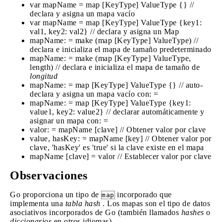
var mapName = map [KeyType] ValueType {} //
declara y asigna un mapa vacío
var mapName = map [KeyType] ValueType {key1:
val1, key2: val2} // declara y asigna un Map
mapName: = make (map [KeyType] ValueType) //
declara e inicializa el mapa de tamaño predeterminado
mapName: = make (map [KeyType] ValueType,
length) // declara e inicializa el mapa de tamaño de
longitud
mapName: = map [KeyType] ValueType {} // auto-
declara y asigna un mapa vacío con: =
mapName: = map [KeyType] ValueType {key1:
value1, key2: value2} // declarar automáticamente y
asignar un mapa con: =
valor: = mapName [clave] // Obtener valor por clave
value, hasKey: = mapName [key] // Obtener valor por
clave, 'hasKey' es 'true' si la clave existe en el mapa
mapName [clave] = valor // Establecer valor por clave
Observaciones
Go proporciona un tipo de
incorporado que
map
implementa una
tabla hash
. Los mapas son el tipo de datos
asociativos incorporados de Go (también llamados
hashes
o
diccionarios
en otros idiomas).