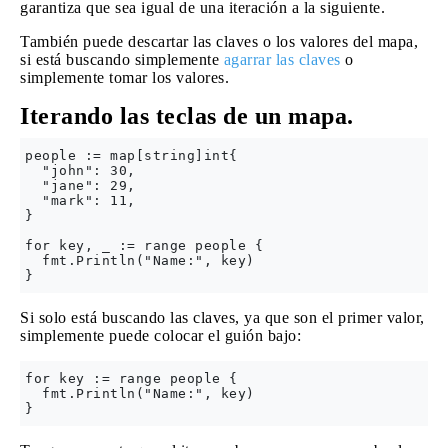
garantiza que sea igual de una iteración a la siguiente.
También puede descartar las claves o los valores del mapa,
si está buscando simplemente
agarrar las claves
o
simplemente tomar los valores.
Iterando las teclas de un mapa.
people := map[string]int{

  "john": 30,

  "jane": 29,

  "mark": 11,

}

for key, _ := range people {

  fmt.Println("Name:", key)

Si solo está buscando las claves, ya que son el primer valor,
simplemente puede colocar el guión bajo:
for key := range people {

  fmt.Println("Name:", key)
