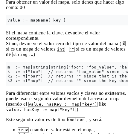
Para obtener un valor del mapa, solo tienes que hacer algo
como: 00
Si el mapa contiene la clave, devuelve el valor
correspondiente.
Si no, devuelve el valor cero del tipo de valor del mapa (
0
si es un mapa de valores
,
si es un mapa de valores
int
""
de
...)
string
m  := map[string]string{"foo": "foo_value", "bar":
k  := m["foo"]  // returns "foo_value" since that 
k2 := m["bar"]  // returns "" since that is the va
Para diferenciar entre valores vacíos y claves no existentes,
puede usar el segundo valor devuelto del acceso al mapa
(usando el
like
value, hasKey := map["key"]
).
value, hasKey := map["key"]
Este segundo valor es de tipo
, y será:
boolean
cuando el valor está en el mapa,
true