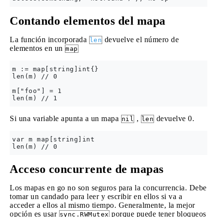
Contando elementos del mapa
La función incorporada
devuelve el número de
len
elementos en un
map
m := map[string]int{}

len(m) // 0

m["foo"] = 1

Si una variable apunta a un mapa
,
devuelve 0.
nil
len
var m map[string]int

Acceso concurrente de mapas
Los mapas en go no son seguros para la concurrencia. Debe
tomar un candado para leer y escribir en ellos si va a
acceder a ellos al mismo tiempo. Generalmente, la mejor
opción es usar
porque puede tener bloqueos
sync.RWMutex