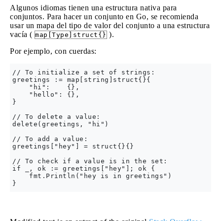
Algunos idiomas tienen una estructura nativa para
conjuntos. Para hacer un conjunto en Go, se recomienda
usar un mapa del tipo de valor del conjunto a una estructura
vacía (
).
map[Type]struct{}
Por ejemplo, con cuerdas:
// To initialize a set of strings:

greetings := map[string]struct{}{

    "hi":    {},

    "hello": {},

}

// To delete a value:

delete(greetings, "hi")

// To add a value:

greetings["hey"] = struct{}{}

// To check if a value is in the set:

if _, ok := greetings["hey"]; ok {

    fmt.Println("hey is in greetings")
