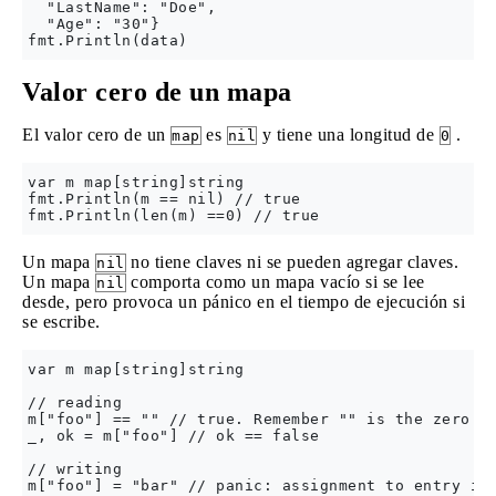
  "LastName": "Doe",

  "Age": "30"}

Valor cero de un mapa
El valor cero de un
es
y tiene una longitud de
.
map
nil
0
var m map[string]string

fmt.Println(m == nil) // true

Un mapa
no tiene claves ni se pueden agregar claves.
nil
Un mapa
comporta como un mapa vacío si se lee
nil
desde, pero provoca un pánico en el tiempo de ejecución si
se escribe.
var m map[string]string

// reading

m["foo"] == "" // true. Remember "" is the zero va
_, ok = m["foo"] // ok == false

// writing
