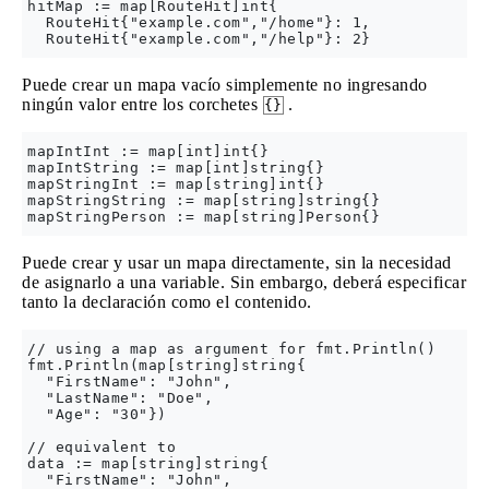
hitMap := map[RouteHit]int{

  RouteHit{"example.com","/home"}: 1,

Puede crear un mapa vacío simplemente no ingresando
ningún valor entre los corchetes
.
{}
mapIntInt := map[int]int{}

mapIntString := map[int]string{}

mapStringInt := map[string]int{}

mapStringString := map[string]string{}

Puede crear y usar un mapa directamente, sin la necesidad
de asignarlo a una variable. Sin embargo, deberá especificar
tanto la declaración como el contenido.
// using a map as argument for fmt.Println()

fmt.Println(map[string]string{

  "FirstName": "John",

  "LastName": "Doe",

  "Age": "30"})

// equivalent to

data := map[string]string{

  "FirstName": "John",
