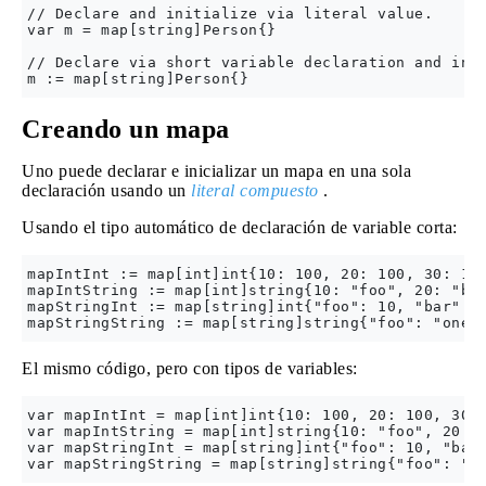
// Declare and initialize via literal value.

var m = map[string]Person{}

// Declare via short variable declaration and init
Creando un mapa
Uno puede declarar e inicializar un mapa en una sola
declaración usando un
literal compuesto
.
Usando el tipo automático de declaración de variable corta:
mapIntInt := map[int]int{10: 100, 20: 100, 30: 100
mapIntString := map[int]string{10: "foo", 20: "bar
mapStringInt := map[string]int{"foo": 10, "bar": 2
El mismo código, pero con tipos de variables:
var mapIntInt = map[int]int{10: 100, 20: 100, 30: 
var mapIntString = map[int]string{10: "foo", 20: "
var mapStringInt = map[string]int{"foo": 10, "bar"