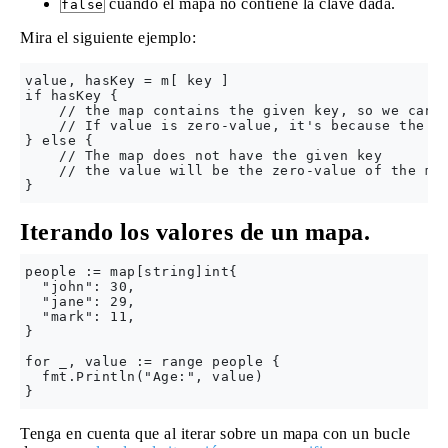
cuando el mapa no contiene la clave dada.
false
Mira el siguiente ejemplo:
value, hasKey = m[ key ]

if hasKey {

    // the map contains the given key, so we can s
    // If value is zero-value, it's because the ze
} else {

    // The map does not have the given key

    // the value will be the zero-value of the map
Iterando los valores de un mapa.
people := map[string]int{

  "john": 30,

  "jane": 29,

  "mark": 11,

}

for _, value := range people {

  fmt.Println("Age:", value)

Tenga en cuenta que al iterar sobre un mapa con un bucle