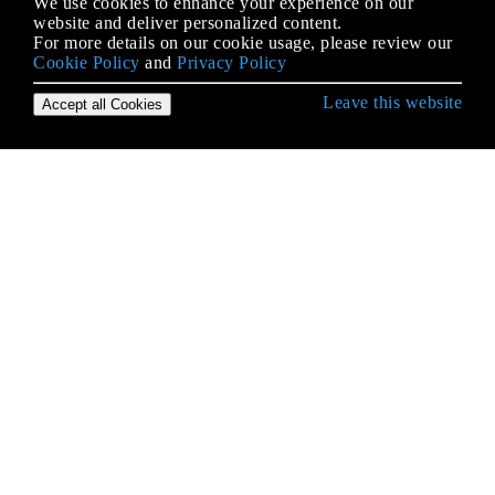
We use cookies to enhance your experience on our
website and deliver personalized content.
For more details on our cookie usage, please review our
Cookie Policy
and
Privacy Policy
Leave this website
Accept all Cookies
Empezando con Go
Agrupación de memoria
Análisis de archivos CSV
Análisis de argumentos de línea de comando y
banderas
Aplazar
Archivo I / O
Arrays
Autorización JWT en Go
Bucles
Buenas prácticas en la estructura del proyecto.