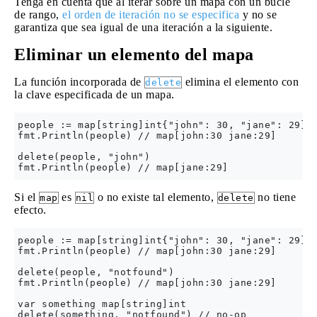
Tenga en cuenta que al iterar sobre un mapa con un bucle
de rango,
el orden de iteración no se especifica
y no se
garantiza que sea igual de una iteración a la siguiente.
Eliminar un elemento del mapa
La función incorporada de
elimina el elemento con
delete
la clave especificada de un mapa.
people := map[string]int{"john": 30, "jane": 29}

fmt.Println(people) // map[john:30 jane:29]

delete(people, "john")

Si el
es
o no existe tal elemento,
no tiene
map
nil
delete
efecto.
people := map[string]int{"john": 30, "jane": 29}

fmt.Println(people) // map[john:30 jane:29]

delete(people, "notfound")

fmt.Println(people) // map[john:30 jane:29]

var something map[string]int
