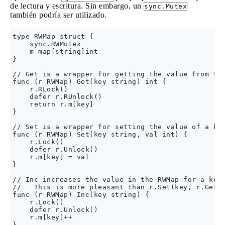
de lectura y escritura. Sin embargo, un
sync.Mutex
también podría ser utilizado.
type RWMap struct {

    sync.RWMutex

    m map[string]int

}

// Get is a wrapper for getting the value from the
func (r RWMap) Get(key string) int {

    r.RLock()

    defer r.RUnlock()

    return r.m[key]

}

// Set is a wrapper for setting the value of a key
func (r RWMap) Set(key string, val int) {

    r.Lock()

    defer r.Unlock()

    r.m[key] = val

}

// Inc increases the value in the RWMap for a key.
//   This is more pleasant than r.Set(key, r.Get(k
func (r RWMap) Inc(key string) {

    r.Lock()

    defer r.Unlock()

    r.m[key]++

}
