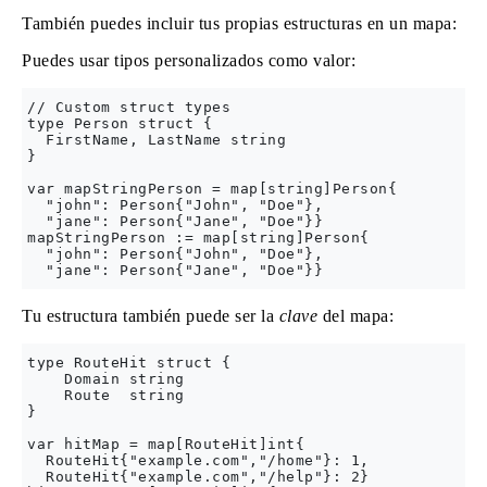
También puedes incluir tus propias estructuras en un mapa:
Puedes usar tipos personalizados como valor:
// Custom struct types

type Person struct {

  FirstName, LastName string

}

var mapStringPerson = map[string]Person{

  "john": Person{"John", "Doe"},

  "jane": Person{"Jane", "Doe"}}

mapStringPerson := map[string]Person{

  "john": Person{"John", "Doe"},

Tu estructura también puede ser la
clave
del mapa:
type RouteHit struct {

    Domain string

    Route  string

}

var hitMap = map[RouteHit]int{

  RouteHit{"example.com","/home"}: 1,

  RouteHit{"example.com","/help"}: 2}
