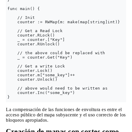
func main() {

    // Init

    counter := RWMap{m: make(map[string]int)}

    // Get a Read Lock

    counter.RLock()

    _ = counter.["Key"]

    counter.RUnlock()

    // the above could be replaced with

    _ = counter.Get("Key")

    // Get a write Lock

    counter.Lock()

    counter.m["some_key"]++

    counter.Unlock()

    // above would need to be written as 

    counter.Inc("some_key")

La compensación de las funciones de envoltura es entre el
acceso público del mapa subyacente y el uso correcto de los
bloqueos apropiados.
Creación de mapas con cortes como