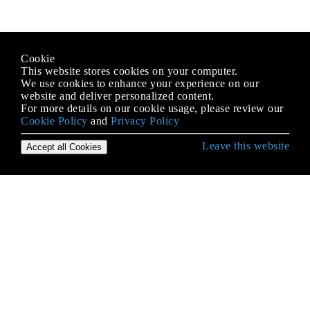
Cookie
This website stores cookies on your computer.
We use cookies to enhance your experience on our
website and deliver personalized content.
For more details on our cookie usage, please review our
Cookie Policy
and
Privacy Policy
Leave this website
Accept all Cookies
Erste Schritte mit Scala Language
Abhängigkeitsspritze
Anmerkungen
Aufzählungen
Benutzerdefinierte Funktionen für Hive
Best Practices
Betreiber in Scala