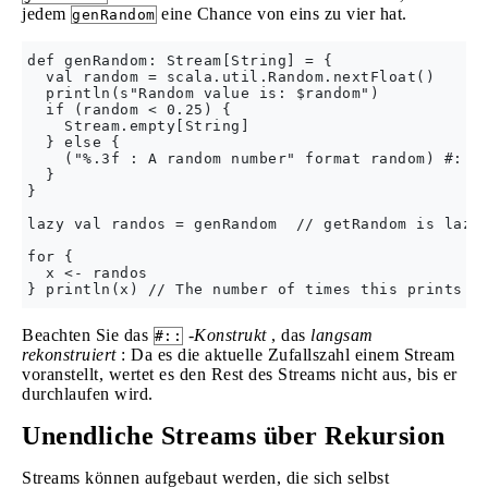
jedem
eine Chance von eins zu vier hat.
genRandom
def genRandom: Stream[String] = {

  val random = scala.util.Random.nextFloat()

  println(s"Random value is: $random")

  if (random < 0.25) {

    Stream.empty[String]

  } else {

    ("%.3f : A random number" format random) #:: g
  }

}

lazy val randos = genRandom  // getRandom is lazil
for {

  x <- randos

Beachten Sie das
-Konstrukt
, das
langsam
#::
rekonstruiert
: Da es die aktuelle Zufallszahl einem Stream
voranstellt, wertet es den Rest des Streams nicht aus, bis er
durchlaufen wird.
Unendliche Streams über Rekursion
Streams können aufgebaut werden, die sich selbst