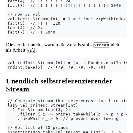
fact(4)  // !!!!!!!!!! 24

fact(7)  // !!!!!!!!!!!!!!!!!!!!!!!!!!!! 5040

// now as val

val fact: Stream[Int] = 1 #:: fact.zipWithIndex.ma
fact(5)  // !!!!! 120

fact(4)  // 24

Dies erklärt auch , warum die Zufallszahl -
nicht
Stream
als Arbeit
.
val
val rndInt: Stream[Int] = (util.Random.nextInt(90)
Unendlich selbstreferenzierender
Stream
// Generate stream that references itself in its e
lazy val primes: Stream[Int] =

  2 #:: Stream.from(3, 2)

    .filter { i => primes.takeWhile(p => p * p <= 
    .takeWhile(_ > 0) // prevent overflowing

// Get list of 10 primes

assert(primes.take(10).toList == List(2, 3, 5, 7, 