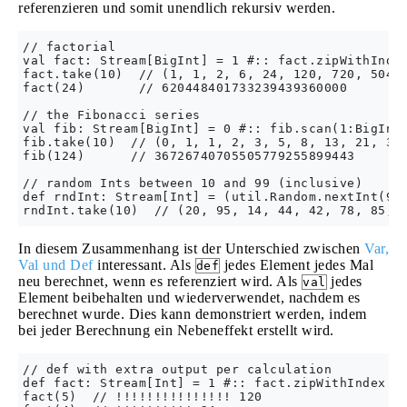
referenzieren und somit unendlich rekursiv werden.
// factorial

val fact: Stream[BigInt] = 1 #:: fact.zipWithIndex
fact.take(10)  // (1, 1, 2, 6, 24, 120, 720, 5040,
fact(24)       // 620448401733239439360000

// the Fibonacci series

val fib: Stream[BigInt] = 0 #:: fib.scan(1:BigInt)
fib.take(10)  // (0, 1, 1, 2, 3, 5, 8, 13, 21, 34)
fib(124)      // 36726740705505779255899443

// random Ints between 10 and 99 (inclusive)

def rndInt: Stream[Int] = (util.Random.nextInt(90)
In diesem Zusammenhang ist der Unterschied zwischen
Var,
Val und Def
interessant. Als
jedes Element jedes Mal
def
neu berechnet, wenn es referenziert wird. Als
jedes
val
Element beibehalten und wiederverwendet, nachdem es
berechnet wurde. Dies kann demonstriert werden, indem
bei jeder Berechnung ein Nebeneffekt erstellt wird.
// def with extra output per calculation

def fact: Stream[Int] = 1 #:: fact.zipWithIndex.ma
fact(5)  // !!!!!!!!!!!!!!! 120
