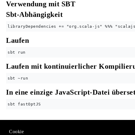
Verwendung mit SBT
Sbt-Abhängigkeit
Laufen
Laufen mit kontinuierlicher Kompilier
In eine einzige JavaScript-Datei überse
Modified text is an extract of the original
Stack Overflow Docu
Cookie
Lizenziert unter
CC BY-SA 3.0