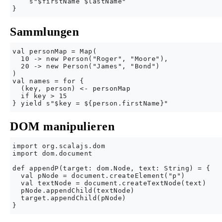
    s"$firstName $lastName"

Sammlungen
val personMap = Map(

  10 -> new Person("Roger", "Moore"),

  20 -> new Person("James", "Bond")

)

val names = for {

  (key, person) <- personMap

  if key > 15

DOM manipulieren
import org.scalajs.dom

import dom.document

def appendP(target: dom.Node, text: String) = {

  val pNode = document.createElement("p")

  val textNode = document.createTextNode(text)

  pNode.appendChild(textNode)

  target.appendChild(pNode)
