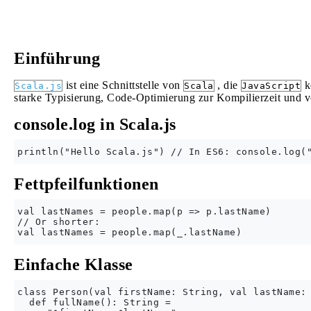
Einführung
ist eine Schnittstelle von
, die
k
Scala.js
Scala
JavaScript
starke Typisierung, Code-Optimierung zur Kompilierzeit und vol
console.log in Scala.js
Fettpfeilfunktionen
val lastNames = people.map(p => p.lastName)

// Or shorter:

Einfache Klasse
class Person(val firstName: String, val lastName: 
  def fullName(): String =
