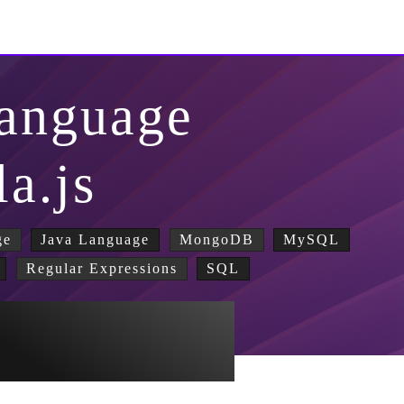
Language
la.js
ge
Java Language
MongoDB
MySQL
Regular Expressions
SQL