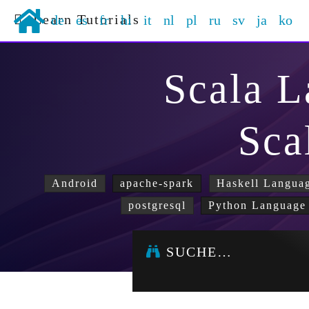
Learn Tutorials
de
es
fr
hi
it
nl
pl
ru
sv
ja
ko
Scala 
Sca
Android
apache-spark
Haskell Langua
postgresql
Python Language
SUCHE…