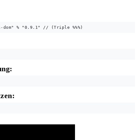
ung:
tzen:
mentation