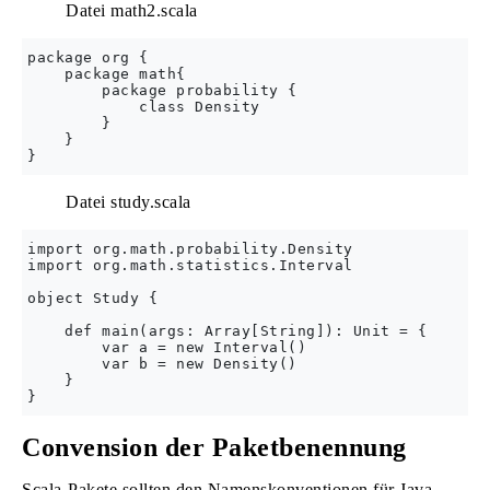
Datei math2.scala
package org {

    package math{

        package probability {

            class Density

        }

    }

Datei study.scala
import org.math.probability.Density

import org.math.statistics.Interval

object Study {

    def main(args: Array[String]): Unit = {

        var a = new Interval()

        var b = new Density()

    }

Convension der Paketbenennung
Scala-Pakete sollten den Namenskonventionen für Java-