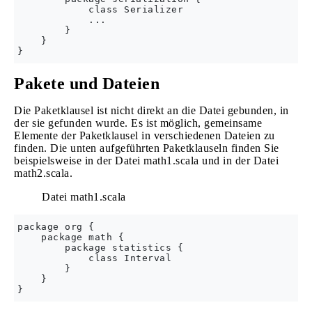
            class Serializer

            ...        

        }     

    }

Pakete und Dateien
Die Paketklausel ist nicht direkt an die Datei gebunden, in
der sie gefunden wurde. Es ist möglich, gemeinsame
Elemente der Paketklausel in verschiedenen Dateien zu
finden. Die unten aufgeführten Paketklauseln finden Sie
beispielsweise in der Datei math1.scala und in der Datei
math2.scala.
Datei math1.scala
package org {

    package math {

        package statistics {

            class Interval

        }    

    }
