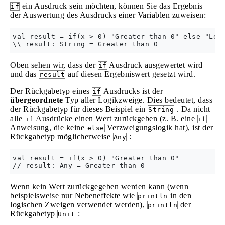
ein Ausdruck sein möchten, können Sie das Ergebnis
if
der Auswertung des Ausdrucks einer Variablen zuweisen:
val result = if(x > 0) "Greater than 0" else "Less
Oben sehen wir, dass der
Ausdruck ausgewertet wird
if
und das
auf diesen Ergebniswert gesetzt wird.
result
Der Rückgabetyp eines
Ausdrucks ist der
if
übergeordnete
Typ aller Logikzweige. Dies bedeutet, dass
der Rückgabetyp für dieses Beispiel ein
. Da nicht
String
alle
Ausdrücke einen Wert zurückgeben (z. B. eine
if
if
Anweisung, die keine
Verzweigungslogik hat), ist der
else
Rückgabetyp möglicherweise
:
Any
val result = if(x > 0) "Greater than 0"

Wenn kein Wert zurückgegeben werden kann (wenn
beispielsweise nur Nebeneffekte wie
in den
println
logischen Zweigen verwendet werden),
der
println
Rückgabetyp
:
Unit