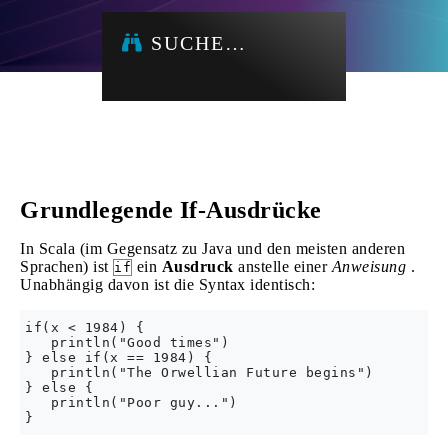
SUCHE…
Grundlegende If-Ausdrücke
In Scala (im Gegensatz zu Java und den meisten anderen
Sprachen) ist
ein
Ausdruck
anstelle einer
Anweisung
.
if
Unabhängig davon ist die Syntax identisch:
if(x < 1984) {

   println("Good times")

} else if(x == 1984) {

   println("The Orwellian Future begins")

} else {

   println("Poor guy...")
