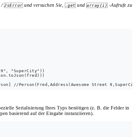
/
und versuchen Sie,
und
-Aufrufe zu
JsError
.get
array(i)
9", "SuperCity"))

on.toJson(fred)))

zielle Serialisierung Ihres Typs benötigen (z. B. die Felder in
en basierend auf der Eingabe instanziieren).