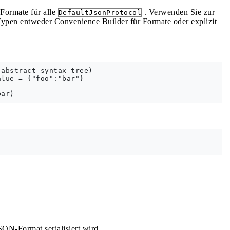
 Formate für alle
. Verwenden Sie zur
DefaultJsonProtocol
 Typen entweder Convenience Builder für Formate oder explizit
abstract syntax tree)

lue = {"foo":"bar"}

SON-Format serialisiert wird.