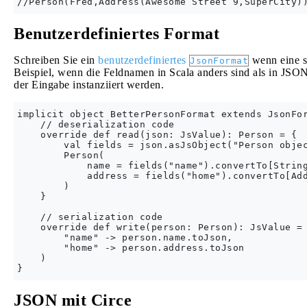
Benutzerdefiniertes Format
Schreiben Sie ein
benutzerdefiniertes
wenn eine sp
JsonFormat
Beispiel, wenn die Feldnamen in Scala anders sind als in JSO
der Eingabe instanziiert werden.
implicit object BetterPersonFormat extends JsonFor
    // deserialization code

    override def read(json: JsValue): Person = {

        val fields = json.asJsObject("Person objec
        Person(

            name = fields("name").convertTo[String
            address = fields("home").convertTo[Add
        )

    }

    // serialization code

    override def write(person: Person): JsValue = 
        "name" -> person.name.toJson,

        "home" -> person.address.toJson

    )

JSON mit Circe