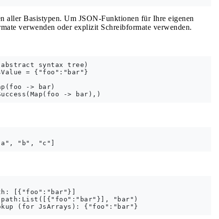
en aller Basistypen. Um JSON-Funktionen für Ihre eigenen
ormate verwenden oder explizit Schreibformate verwenden.
abstract syntax tree)

Value = {"foo":"bar"}

p(foo -> bar)



h: [{"foo":"bar"}]

path:List([{"foo":"bar"}], "bar")
