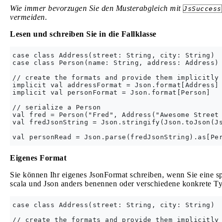
Wie immer bevorzugen Sie den Musterabgleich mit
JsSuccess
vermeiden.
Lesen und schreiben Sie in die Fallklasse
case class Address(street: String, city: String)

case class Person(name: String, address: Address)

// create the formats and provide them implicitly

implicit val addressFormat = Json.format[Address]

implicit val personFormat = Json.format[Person]

// serialize a Person

val fred = Person("Fred", Address("Awesome Street 
val fredJsonString = Json.stringify(Json.toJson(Js
Eigenes Format
Sie können Ihr eigenes JsonFormat schreiben, wenn Sie eine spe
scala und Json anders benennen oder verschiedene konkrete Typ
case class Address(street: String, city: String)

// create the formats and provide them implicitly
