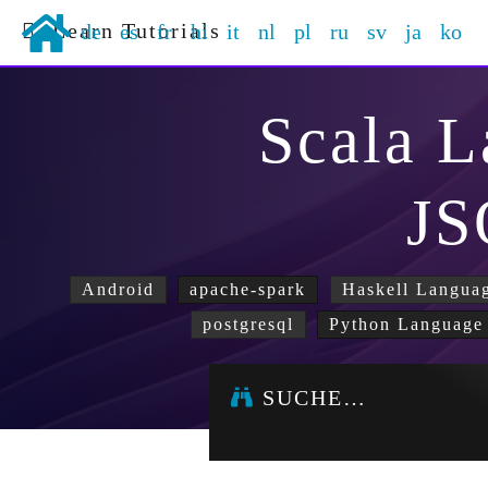
Learn Tutorials
de
es
fr
hi
it
nl
pl
ru
sv
ja
ko
Scala 
J
Android
apache-spark
Haskell Langua
postgresql
Python Language
SUCHE…