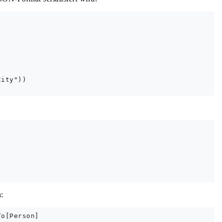
ity"))

:
o[Person] 
