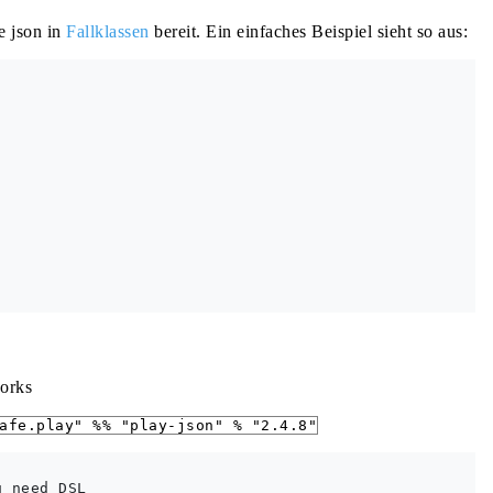
e json in
Fallklassen
bereit. Ein einfaches Beispiel sieht so aus:
works
afe.play" %% "play-json" % "2.4.8"