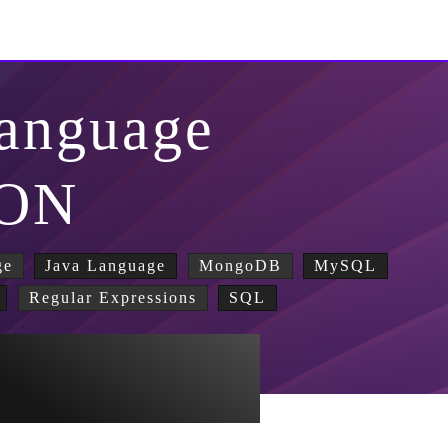
Language
SON
ge
Java Language
MongoDB
MySQL
Regular Expressions
SQL