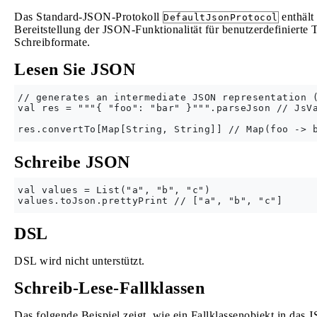
Das Standard-JSON-Protokoll
enthält
DefaultJsonProtocol
Bereitstellung der JSON-Funktionalität für benutzerdefinierte
Schreibformate.
Lesen Sie JSON
// generates an intermediate JSON representation (
val res = """{ "foo": "bar" }""".parseJson // JsVa
Schreibe JSON
val values = List("a", "b", "c")

DSL
DSL wird nicht unterstützt.
Schreib-Lese-Fallklassen
Das folgende Beispiel zeigt, wie ein Fallklassenobjekt in das J