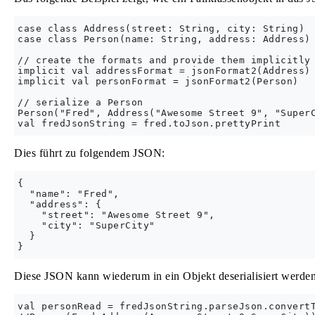
case class Address(street: String, city: String)

case class Person(name: String, address: Address)

// create the formats and provide them implicitly

implicit val addressFormat = jsonFormat2(Address)

implicit val personFormat = jsonFormat2(Person)

// serialize a Person

Person("Fred", Address("Awesome Street 9", "SuperC
Dies führt zu folgendem JSON:
{

  "name": "Fred",

  "address": {

    "street": "Awesome Street 9",

    "city": "SuperCity"

  }

Diese JSON kann wiederum in ein Objekt deserialisiert werden
val personRead = fredJsonString.parseJson.convertT