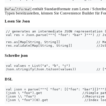
enthält Standardformate zum Lesen / Schreib
DefaultFormat
Typen bereitzustellen, können Sie Convenience Builder für F
Lesen Sie Json
// generates an intermediate JSON representation (
val res = Json.parse("""{ "foo": "bar" }""") // Js
res.as[Map[String, String]]                  // Ma
Schreibe json
val values = List("a", "b", "c")

DSL
val json = parse("""{ "foo": [{"foo": "bar"}]}""")
(json \ "foo").get                    //Simple pat
(json \\ "foo")                       //Recursive 