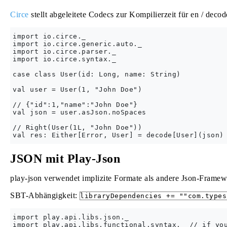
Circe
stellt abgeleitete Codecs zur Kompilierzeit für en / decod
import io.circe._

import io.circe.generic.auto._

import io.circe.parser._

import io.circe.syntax._

case class User(id: Long, name: String)

val user = User(1, "John Doe")

// {"id":1,"name":"John Doe"}

val json = user.asJson.noSpaces

// Right(User(1L, "John Doe"))

JSON mit Play-Json
play-json verwendet implizite Formate als andere Json-Frame
SBT-Abhängigkeit:
libraryDependencies += ""com.types
import play.api.libs.json._
