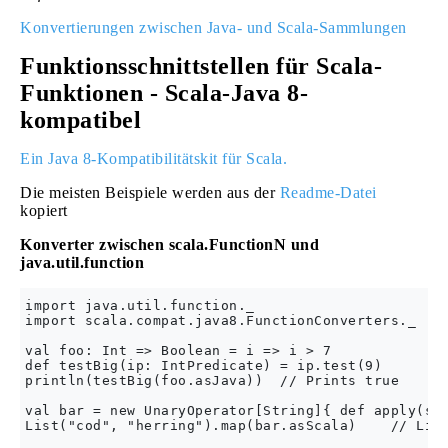
Konvertierungen zwischen Java- und Scala-Sammlungen
Funktionsschnittstellen für Scala-
Funktionen - Scala-Java 8-
kompatibel
Ein Java 8-Kompatibilitätskit für Scala.
Die meisten Beispiele werden aus der
Readme-Datei
kopiert
Konverter zwischen scala.FunctionN und
java.util.function
import java.util.function._

import scala.compat.java8.FunctionConverters._

val foo: Int => Boolean = i => i > 7

def testBig(ip: IntPredicate) = ip.test(9)

println(testBig(foo.asJava))  // Prints true

val bar = new UnaryOperator[String]{ def apply(s: 
List("cod", "herring").map(bar.asScala)    // List