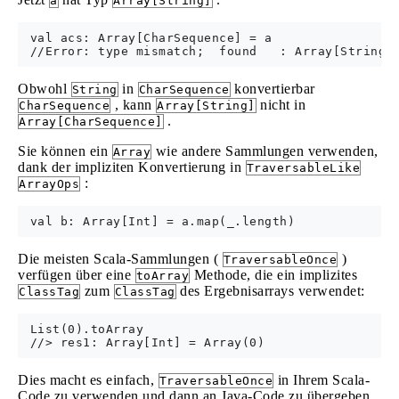
a
Array[String]
 val acs: Array[CharSequence] = a

Obwohl
in
konvertierbar
String
CharSequence
, kann
nicht in
CharSequence
Array[String]
.
Array[CharSequence]
Sie können ein
wie andere Sammlungen verwenden,
Array
dank der impliziten Konvertierung in
TraversableLike
:
ArrayOps
Die meisten Scala-Sammlungen (
)
TraversableOnce
verfügen über eine
Methode, die ein implizites
toArray
zum
des Ergebnisarrays verwendet:
ClassTag
ClassTag
 List(0).toArray

Dies macht es einfach,
in Ihrem Scala-
TraversableOnce
Code zu verwenden und dann an Java-Code zu übergeben,