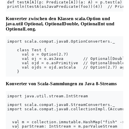
def testA[A](p: Predicate[A])(a: A) = p.test(a)

Konverter zwischen den Klassen scala.Option und
java.util Optional, OptionalDouble, OptionalInt und
OptionalLong.
import scala.compat.java8.OptionConverters._

    class Test {

      val o = Option(2.7)

      val oj = o.asJava        // Optional[Double]
      val ojd = o.asPrimitive  // OptionalDouble

      val ojds = ojd.asScala   // Option(2.7) agai
Konverter von Scala-Sammlungen zu Java 8-Streams
import java.util.stream.IntStream

import scala.compat.java8.StreamConverters._

import scala.compat.java8.collectionImpl.{Accumula
  val m = collection.immutable.HashMap("fish" -> 2
  val parStream: IntStream = m.parValueStream
