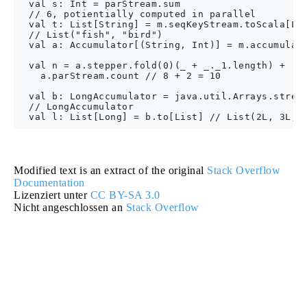
  val s: Int = parStream.sum

  // 6, potientially computed in parallel

  val t: List[String] = m.seqKeyStream.toScala[Lis
  // List("fish", "bird")

  val a: Accumulator[(String, Int)] = m.accumulate
  val n = a.stepper.fold(0)(_ + _._1.length) +

    a.parStream.count // 8 + 2 = 10

  val b: LongAccumulator = java.util.Arrays.stream
  // LongAccumulator

Modified text is an extract of the original
Stack Overflow
Documentation
Lizenziert unter
CC BY-SA 3.0
Nicht angeschlossen an
Stack Overflow