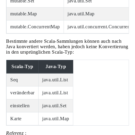
mutable.Set
java.util.Set
mutable.Map
java.util.Map
mutable.ConcurrentMap
java.util.concurrent.Concurrent
Bestimmte andere Scala-Sammlungen können auch nach
Java konvertiert werden, haben jedoch keine Konvertierung
in den ursprünglichen Scala-Typ:
Scala-Typ
Java-Typ
Seq
java.util.List
veränderbar
java.util.List
einstellen
java.util.Set
Karte
java.util.Map
Referenz
: