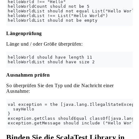
helloWorld !== "Hello"

helloWorldCount should not be 5

helloWorldList should not equal List("Hello World"
helloWorldList !== List("Hello World")

Längenprüfung
Länge und / oder Größe überprüfen:
helloWorld should have length 11

Ausnahmen prüfen
So überprüfen Sie den Typ und die Nachricht einer
Ausnahme:
val exception = the [java.lang.IllegalStateExcepti
  sayHello

}

exception.getClass shouldEqual classOf[java.lang.I
Binden Sie die ScalaTest Library in