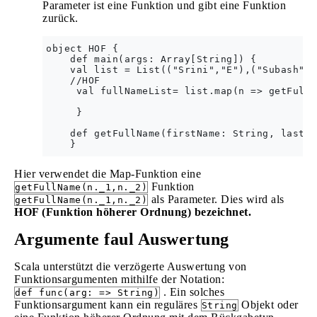
Parameter ist eine Funktion und gibt eine Funktion
zurück.
object HOF {

    def main(args: Array[String]) {

    val list = List(("Srini","E"),("Subash","
    //HOF

     val fullNameList= list.map(n => getFullN
     }

    def getFullName(firstName: String, lastNa
Hier verwendet die Map-Funktion eine
Funktion
getFullName(n._1,n._2)
als Parameter. Dies wird als
getFullName(n._1,n._2)
HOF (Funktion höherer Ordnung) bezeichnet.
Argumente faul Auswertung
Scala unterstützt die verzögerte Auswertung von
Funktionsargumenten mithilfe der Notation:
. Ein solches
def func(arg: => String)
Funktionsargument kann ein reguläres
Objekt oder
String