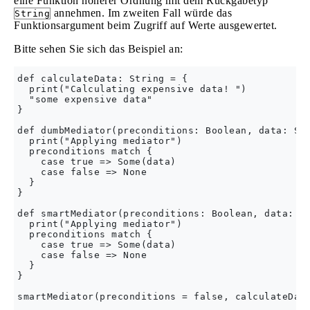
eine Funktion höherer Ordnung mit dem Rückgabetyp
annehmen. Im zweiten Fall würde das
String
Funktionsargument beim Zugriff auf Werte ausgewertet.
Bitte sehen Sie sich das Beispiel an:
def calculateData: String = {

  print("Calculating expensive data! ")

  "some expensive data"

}

def dumbMediator(preconditions: Boolean, data: Str
  print("Applying mediator")

  preconditions match {

    case true => Some(data)

    case false => None

  }

}

def smartMediator(preconditions: Boolean, data: =>
  print("Applying mediator")

  preconditions match {

    case true => Some(data)

    case false => None

  }

}

smartMediator(preconditions = false, calculateData