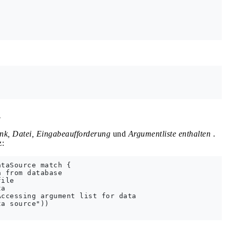
n
k, Datei, Eingabeaufforderung
und
Argumentliste enthalten
.
z:
taSource match {

 from database

ile

a

ccessing argument list for data

a source"))
