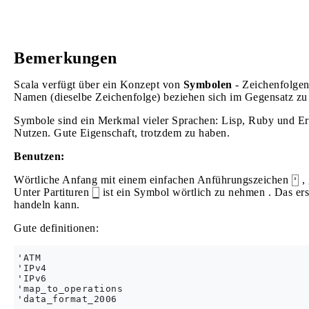
Bemerkungen
Scala verfügt über ein Konzept von
Symbolen
- Zeichenfolgen
Namen (dieselbe Zeichenfolge) beziehen sich im Gegensatz zu
Symbole sind ein Merkmal vieler Sprachen: Lisp, Ruby und Erl
Nutzen. Gute Eigenschaft, trotzdem zu haben.
Benutzen:
Wörtliche Anfang mit einem einfachen Anführungszeichen
, 
'
Unter Partituren
ist ein Symbol wörtlich zu nehmen . Das erst
_
handeln kann.
Gute definitionen:
'ATM

'IPv4

'IPv6

'map_to_operations

'data_format_2006
