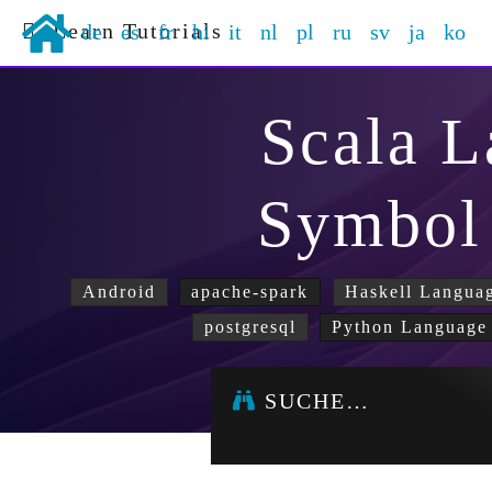
Learn Tutorials
de
es
fr
hi
it
nl
pl
ru
sv
ja
ko
Scala 
Symbol 
Android
apache-spark
Haskell Langua
postgresql
Python Language
SUCHE…