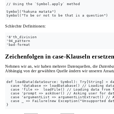
// Using the `Symbol.apply` method

Symbol("hakuna matata")

Schlechte Definitionen:
'8'th_division

'94_pattern

Zeichenfolgen in case-Klauseln ersetze
Nehmen wir an, wir haben mehrere Datenquellen, die
Datenban
Abhängig von der gewählten Quelle ändern wir unseren Ansat
def loadData(dataSource: Symbol): Try[String] = da
  case 'database => loadDatabase() // Loading data
  case 'file =>  loadFile() // Loading data from f
  case 'prompt => askUser() // Asking user for dat
  case 'argumentList => argumentListExtract() // A
  case _ => Failure(new Exception("Unsupported dat