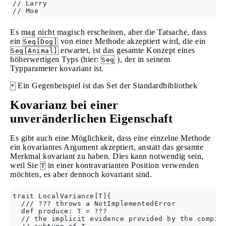
// Larry

Es mag nicht magisch erscheinen, aber die Tatsache, dass
ein
von einer Methode akzeptiert wird, die ein
Seq[Dog]
erwartet, ist das gesamte Konzept eines
Seq[Animal]
höherwertigen Typs (hier:
), der in seinem
Seq
Typparameter kovariant ist.
Ein Gegenbeispiel ist das Set der Standardbibliothek
*
Kovarianz bei einer
unveränderlichen Eigenschaft
Es gibt auch eine Möglichkeit, dass eine einzelne Methode
ein kovariantes Argument akzeptiert, anstatt das gesamte
Merkmal kovariant zu haben. Dies kann notwendig sein,
weil Sie
in einer kontravarianten Position verwenden
T
möchten, es aber dennoch kovariant sind.
trait LocalVariance[T]{

  /// ??? throws a NotImplementedError

  def produce: T = ???

  // the implicit evidence provided by the compile