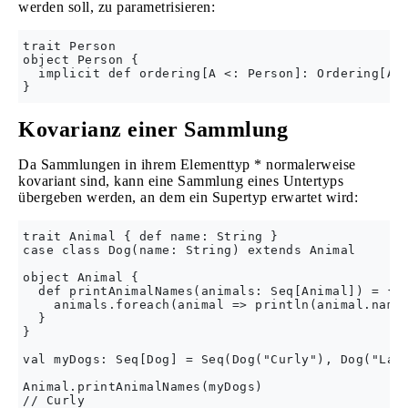
werden soll, zu parametrisieren:
trait Person

object Person {

  implicit def ordering[A <: Person]: Ordering[A] 
Kovarianz einer Sammlung
Da Sammlungen in ihrem Elementtyp * normalerweise
kovariant sind, kann eine Sammlung eines Untertyps
übergeben werden, an dem ein Supertyp erwartet wird:
trait Animal { def name: String } 

case class Dog(name: String) extends Animal

object Animal {

  def printAnimalNames(animals: Seq[Animal]) = {

    animals.foreach(animal => println(animal.name)
  }

}

val myDogs: Seq[Dog] = Seq(Dog("Curly"), Dog("Larr
Animal.printAnimalNames(myDogs)

// Curly
