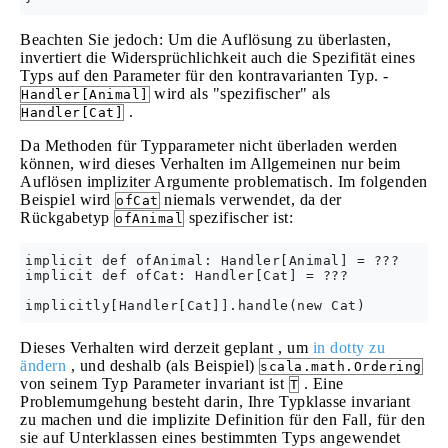
Beachten Sie jedoch: Um die Auflösung zu überlasten,
invertiert die Widersprüchlichkeit auch die Spezifität eines
Typs auf den Parameter für den kontravarianten Typ. -
wird als "spezifischer" als
Handler[Animal]
.
Handler[Cat]
Da Methoden für Typparameter nicht überladen werden
können, wird dieses Verhalten im Allgemeinen nur beim
Auflösen impliziter Argumente problematisch. Im folgenden
Beispiel wird
niemals verwendet, da der
ofCat
Rückgabetyp
spezifischer ist:
ofAnimal
implicit def ofAnimal: Handler[Animal] = ???

implicit def ofCat: Handler[Cat] = ???

Dieses Verhalten wird derzeit geplant , um
in dotty zu
ändern
, und deshalb (als Beispiel)
scala.math.Ordering
von seinem Typ Parameter invariant ist
. Eine
T
Problemumgehung besteht darin, Ihre Typklasse invariant
zu machen und die implizite Definition für den Fall, für den
sie auf Unterklassen eines bestimmten Typs angewendet