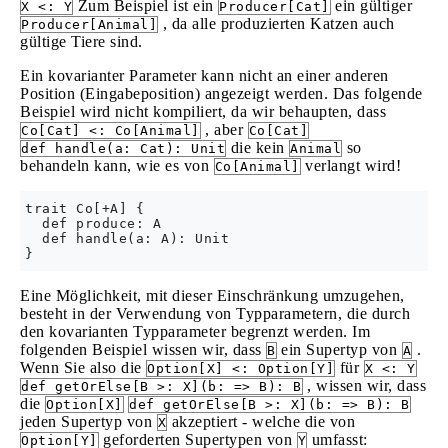
Zum Beispiel ist ein
ein gültiger
X <: Y
Producer[Cat]
, da alle produzierten Katzen auch
Producer[Animal]
gültige Tiere sind.
Ein kovarianter Parameter kann nicht an einer anderen
Position (Eingabeposition) angezeigt werden. Das folgende
Beispiel wird nicht kompiliert, da wir behaupten, dass
, aber
Co[Cat] <: Co[Animal]
Co[Cat]
die kein
so
def handle(a: Cat): Unit
Animal
behandeln kann, wie es von
verlangt wird!
Co[Animal]
trait Co[+A] {

  def produce: A

  def handle(a: A): Unit

Eine Möglichkeit, mit dieser Einschränkung umzugehen,
besteht in der Verwendung von Typparametern, die durch
den kovarianten Typparameter begrenzt werden. Im
folgenden Beispiel wissen wir, dass
ein Supertyp von
.
B
A
Wenn Sie also die
für
Option[X] <: Option[Y]
X <: Y
, wissen wir, dass
def getOrElse[B >: X](b: => B): B
die
Option[X]
def getOrElse[B >: X](b: => B): B
jeden Supertyp von
akzeptiert - welche die von
X
geforderten Supertypen von
umfasst:
Option[Y]
Y