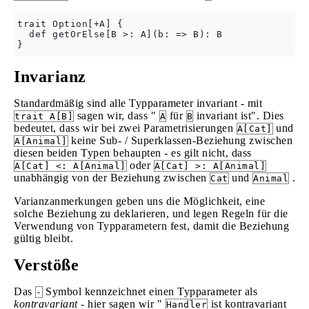
trait Option[+A] {

  def getOrElse[B >: A](b: => B): B

Invarianz
Standardmäßig sind alle Typparameter invariant - mit
sagen wir, dass "
für
invariant ist". Dies
trait A[B]
A
B
bedeutet, dass wir bei zwei Parametrisierungen
und
A[Cat]
keine Sub- / Superklassen-Beziehung zwischen
A[Animal]
diesen beiden Typen behaupten - es gilt nicht, dass
oder
A[Cat] <: A[Animal]
A[Cat] >: A[Animal]
unabhängig von der Beziehung zwischen
und
.
Cat
Animal
Varianzanmerkungen geben uns die Möglichkeit, eine
solche Beziehung zu deklarieren, und legen Regeln für die
Verwendung von Typparametern fest, damit die Beziehung
gültig bleibt.
Verstöße
Das
Symbol kennzeichnet einen Typparameter als
-
kontravariant
- hier sagen wir "
ist kontravariant
Handler