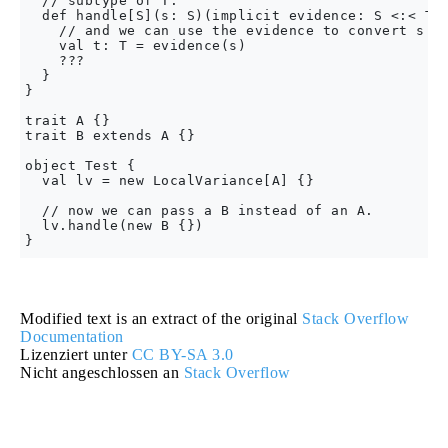
  // subtype of T.

  def handle[S](s: S)(implicit evidence: S <:< T) 
    // and we can use the evidence to convert s in
    val t: T = evidence(s)

    ???

  }

}

trait A {}

trait B extends A {}

object Test {

  val lv = new LocalVariance[A] {}

  // now we can pass a B instead of an A.

  lv.handle(new B {})

Modified text is an extract of the original
Stack Overflow
Documentation
Lizenziert unter
CC BY-SA 3.0
Nicht angeschlossen an
Stack Overflow