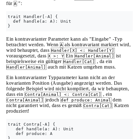
für
":
A
trait Handler[-A] {

  def handle(a: A): Unit

Ein kontravarianter Parameter kann als "Eingabe" -Typ
betrachtet werden. Wenn
als kontravariant markiert wird,
A
wird behauptet, dass
Handler[X] <: Handler[Y]
vorausgesetzt, dass
Ein
ist
X >: Y
Handler[Animal]
beispielsweise ein gültiger
, da ein
Handler[Cat]
auch mit Katzen umgehen muss.
Handler[Animal]
Ein kontravarianter Typparameter kann nicht an der
kovarianten Position (Ausgabe) angezeigt werden. Das
folgende Beispiel wird nicht kompiliert, da wir behaupten,
dass ein
, ein
Contra[Animal] <: Contra[Cat]
jedoch
dem
Contra[Animal]
def produce: Animal
nicht garantiert wird, dass es gemäß
Katzen
Contra[Cat]
produziert!
trait Contra[-A] {

   def handle(a: A): Unit

   def produce: A
