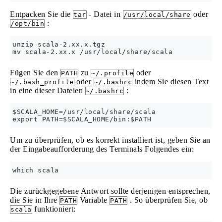
Entpacken Sie die
- Datei in
oder
tar
/usr/local/share
:
/opt/bin
unzip scala-2.xx.x.tgz 

Fügen Sie den
zu
oder
PATH
~/.profile
oder
indem Sie diesen Text
~/.bash_profile
~/.bashrc
in eine dieser Dateien
:
~/.bashrc
$SCALA_HOME=/usr/local/share/scala

Um zu überprüfen, ob es korrekt installiert ist, geben Sie an
der Eingabeaufforderung des Terminals Folgendes ein:
Die zurückgegebene Antwort sollte derjenigen entsprechen,
die Sie in Ihre
Variable
. So überprüfen Sie, ob
PATH
PATH
funktioniert:
scala