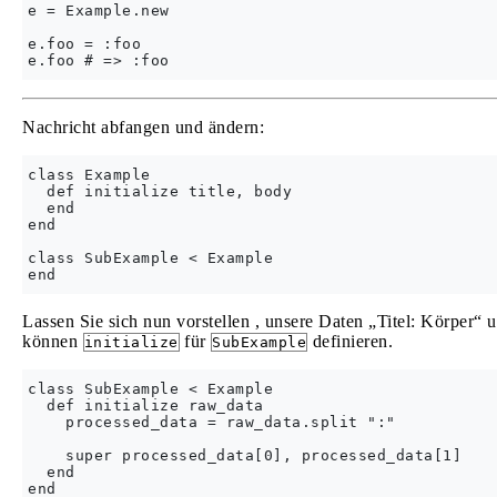
e = Example.new

e.foo = :foo

Nachricht abfangen und ändern:
class Example

  def initialize title, body

  end

end

class SubExample < Example

Lassen Sie sich nun vorstellen , unsere Daten „Titel: Körper“
können
für
definieren.
initialize
SubExample
class SubExample < Example

  def initialize raw_data

    processed_data = raw_data.split ":"

    super processed_data[0], processed_data[1]

  end
