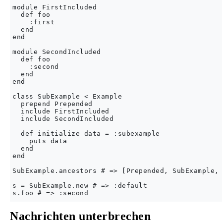
module FirstIncluded

  def foo

    :first

  end

end

module SecondIncluded

  def foo

    :second

  end

end

class SubExample < Example

  prepend Prepended

  include FirstIncluded

  include SecondIncluded

  def initialize data = :subexample

    puts data

  end

end

SubExample.ancestors # => [Prepended, SubExample, 
s = SubExample.new # => :default

Nachrichten unterbrechen