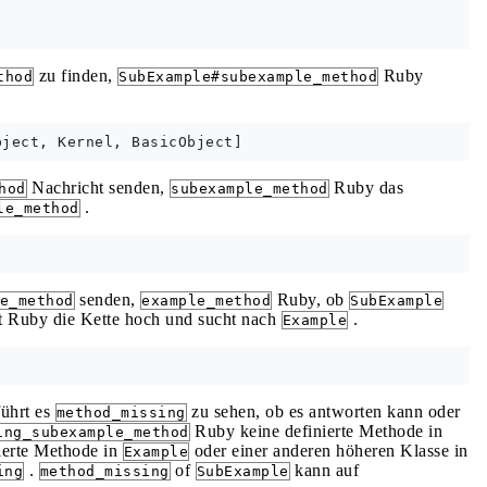
zu finden,
Ruby
thod
SubExample#subexample_method
Nachricht senden,
Ruby das
hod
subexample_method
.
le_method
senden,
Ruby, ob
e_method
example_method
SubExample
ht Ruby die Kette hoch und sucht nach
.
Example
führt es
zu sehen, ob es antworten kann oder
method_missing
Ruby keine definierte Methode in
ing_subexample_method
ierte Methode in
oder einer anderen höheren Klasse in
Example
.
of
kann auf
ing
method_missing
SubExample