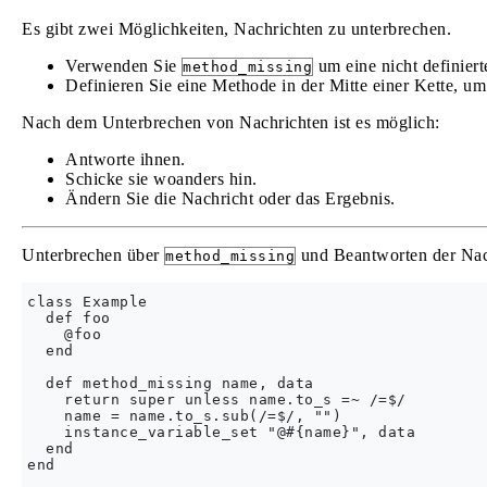
Es gibt zwei Möglichkeiten, Nachrichten zu unterbrechen.
Verwenden Sie
um eine nicht definiert
method_missing
Definieren Sie eine Methode in der Mitte einer Kette, u
Nach dem Unterbrechen von Nachrichten ist es möglich:
Antworte ihnen.
Schicke sie woanders hin.
Ändern Sie die Nachricht oder das Ergebnis.
Unterbrechen über
und Beantworten der Nac
method_missing
class Example

  def foo

    @foo

  end

  def method_missing name, data

    return super unless name.to_s =~ /=$/

    name = name.to_s.sub(/=$/, "")

    instance_variable_set "@#{name}", data

  end

end
