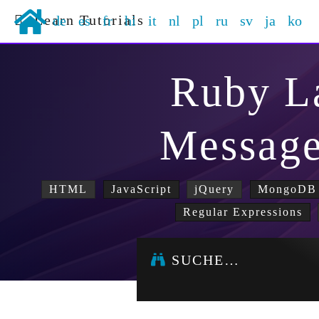
Learn Tutorials
de
es
fr
hi
it
nl
pl
ru
sv
ja
ko
Ruby L
Message
HTML
JavaScript
jQuery
MongoDB
Regular Expressions
SUCHE…