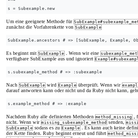
Um eine geeignete Methode für
SubExample#subexample_me
zunächst die Vorfahrenkette von
SubExample
Es beginnt mit
. Wenn wir eine
SubExample
subexample_met
verfügbare SubExample aus und ignoriert
Example#subexamp
Nach
wird
überprüft. Wenn wir
SubExample
Example
exampl
darauf antworten kann oder nicht und da Ruby nicht kann, ge
Nachdem Ruby alle definierten Methoden
, 
method_missing
nicht. Wenn wir
senden,
missing_subexample_method
miss
sodass es zu
. Es kann auch keine defin
SubExample
Example
der Kette finden. Ruby beginnt erneut und führt
method_miss