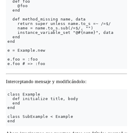
  def foo

    @foo

  end

  def method_missing name, data

    return super unless name.to_s =~ /=$/

    name = name.to_s.sub(/=$/, "")

    instance_variable_set "@#{name}", data

  end

end

e = Example.new

e.foo = :foo

Interceptando mensaje y modificándolo:
class Example

  def initialize title, body

  end

end

class SubExample < Example
