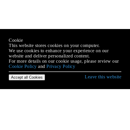
Cookie
This website stores cookies on your computer.
We use cookies to enhance your experience on our
website and deliver personalized content.
For more details on our cookie usage, please review our
Cookie Policy
and
Privacy Policy
Leave this website
Accept all Cookies
Empezando con Ruby Language
Alcance variable y visibilidad
Aplicaciones de línea de comandos
Argumentos de palabras clave
Arrays