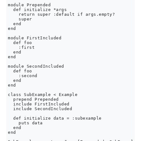
module Prepended

  def initialize *args

    return super :default if args.empty?

    super

  end

end

module FirstIncluded

  def foo

    :first

  end

end

module SecondIncluded

  def foo

    :second

  end

end

class SubExample < Example

  prepend Prepended

  include FirstIncluded

  include SecondIncluded

  def initialize data = :subexample

    puts data

  end

end
