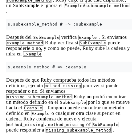
subexample_method
un SubExample e ignora el
Example#subexample_method
.
Después del
verifica
. Si enviamos
SubExample
Example
Ruby verifica si
puede
example_method
SubExample
responderle o no, y como no puede, Ruby sube la cadena y
mira en
.
Example
Después de que Ruby comprueba todos los métodos
definidos, ejecuta
para ver si puede
method_missing
responder o no. Si enviamos
Ruby no podrá encontrar
missing_subexample_method
un método definido en el
por lo que se mueve
SubExample
hacia el
. Tampoco puede encontrar un método
Example
definido en
o cualquier otra clase superior en
Example
cadena. Ruby comienza de nuevo y ejecuta
.
of
method_missing
method_missing
SubExample
puede responder a
.
missing_subexample_method