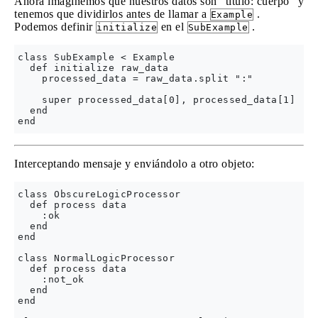
Ahora imaginemos que nuestros datos son "título: cuerpo" y
tenemos que dividirlos antes de llamar a
.
Example
Podemos definir
en el
.
initialize
SubExample
class SubExample < Example

  def initialize raw_data

    processed_data = raw_data.split ":"

    super processed_data[0], processed_data[1]

  end

Interceptando mensaje y enviándolo a otro objeto:
class ObscureLogicProcessor

  def process data

    :ok

  end

end

class NormalLogicProcessor

  def process data

    :not_ok

  end

end
