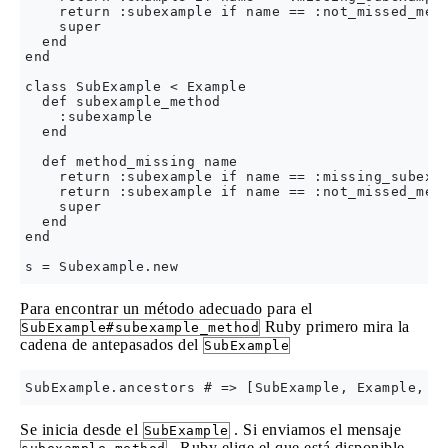
    return :subexample if name == :not_missed_meth
    super

  end

end

class SubExample < Example

  def subexample_method

    :subexample

  end

  def method_missing name

    return :subexample if name == :missing_subexam
    return :subexample if name == :not_missed_meth
    super

  end

end

Para encontrar un método adecuado para el
Ruby primero mira la
SubExample#subexample_method
cadena de antepasados ​​del
SubExample
Se inicia desde el
. Si enviamos el mensaje
SubExample
, Ruby elige el que está disponible,