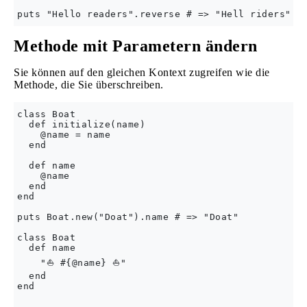
Methode mit Parametern ändern
Sie können auf den gleichen Kontext zugreifen wie die
Methode, die Sie überschreiben.
class Boat

  def initialize(name)

    @name = name

  end

  def name

    @name

  end

end

puts Boat.new("Doat").name # => "Doat"

class Boat

  def name

    "⛵ #{@name} ⛵"

  end

end
