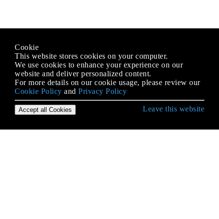
Cookie
This website stores cookies on your computer.
We use cookies to enhance your experience on our
website and deliver personalized content.
For more details on our cookie usage, please review our
Cookie Policy
and
Privacy Policy
Leave this website
Accept all Cookies
Erste Schritte mit Ruby Language
Affe Patching in Rubin
Affe Patching in Rubin
Affe Patching in Rubin
Angebot
Arrays