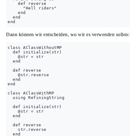
    def reverse

      "Hell riders"

    end

  end

Dann können wir entscheiden, wo wir es verwenden sollen:
class AClassWithoutMP   

  def initialize(str)

    @str = str

  end

  def reverse

    @str.reverse

  end

end

class AClassWithMP

  using RefiningString

  def initialize(str)

    @str = str

  end

  def reverse

    str.reverse

  end
