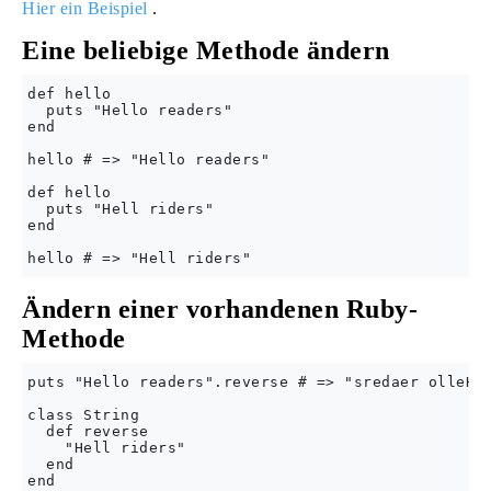
Hier ein Beispiel
.
Eine beliebige Methode ändern
def hello

  puts "Hello readers"

end

hello # => "Hello readers"

def hello

  puts "Hell riders"

end

Ändern einer vorhandenen Ruby-
Methode
puts "Hello readers".reverse # => "sredaer olleH"

class String

  def reverse

    "Hell riders"

  end

end
