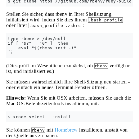
Stellen Sie sicher, dass rbenv in Ihrer Shellsitzung
initialisiert wird, indem Sie dies Ihrem
.bash_profile
oder Ihrer
:
.bash_profile
.zshrc
type rbenv > /dev/null

if [ "$?" = "0" ]; then

    eval "$(rbenv init -)"

(Dies prüft im Wesentlichen zunächst, ob
verfügbar
rbenv
ist, und initialisiert es.)
Sie müssen wahrscheinlich Ihre Shell-Sitzung neu starten -
oder einfach ein neues Terminal-Fenster öffnen.
Hinweis:
Wenn Sie mit OSX arbeiten, müssen Sie auch die
Mac OS-Befehlszeilentools installieren, mit:
Sie können
mit
Homebrew
installieren, anstatt von
rbenv
der Quelle aus zu bauen: