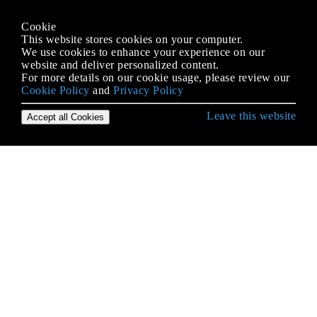
Cookie
This website stores cookies on your computer.
We use cookies to enhance your experience on our
website and deliver personalized content.
For more details on our cookie usage, please review our
Cookie Policy
and
Privacy Policy
Leave this website
Accept all Cookies
Erste Schritte mit Ruby Language
Affe Patching in Rubin
Affe Patching in Rubin
Affe Patching in Rubin
Angebot
Arrays
Ausnahmen
Ausnahmen mit Begin / Rescue abfangen