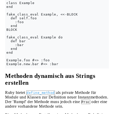
class Example

end

fake_class_eval Example, <<-BLOCK

  def self.foo

    :foo

  end

BLOCK

fake_class_eval Example do

  def bar

    :bar

  end

end

Example.foo #=> :foo

Methoden dynamisch aus Strings
erstellen
Ruby bietet
als private Methode für
define_method
Module und Klassen zur Definition neuer Instanzmethoden.
Der 'Rumpf' der Methode muss jedoch eine
oder eine
Proc
andere vorhandene Methode sein.