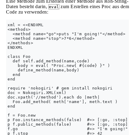
Eine Methode zum Erstellen einer Methode aus Roh-String-
Daten besteht darin,
zum Erstellen eines Proc aus dem
eval
Code zu verwenden:
xml = <<ENDXML

<methods>

  <method name="go">puts "I'm going!"</method>

  <method name="stop">7*6</method>

</methods>

ENDXML

class Foo

  def self.add_method(name,code)

    body = eval( "Proc.new{ #{code} }" )

    define_method(name,body)

  end

end

require 'nokogiri' # gem install nokogiri

doc = Nokogiri.XML(xml)

doc.xpath('//method').each do |meth|

  Foo.add_method( meth['name'], meth.text )

end

f = Foo.new

p Foo.instance_methods(false)  #=> [:go, :stop]

p f.public_methods(false)      #=> [:go, :stop]

f.go                           #=> "I'm going!"
