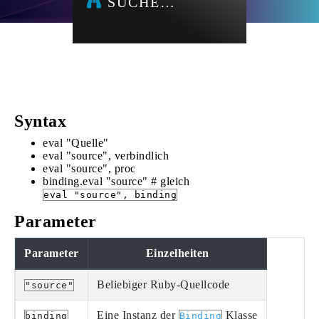
SUCHE…
Syntax
eval "Quelle"
eval "source", verbindlich
eval "source", proc
binding.eval "source" # gleich
eval "source", binding
Parameter
Parameter
Einzelheiten
Beliebiger Ruby-Quellcode
"source"
Eine Instanz der
Klasse
binding
Binding