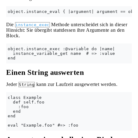
Die
Methode unterscheidet sich in dieser
instance_exec
Hinsicht: Sie übergibt stattdessen ihre Argumente an den
Block.
object.instance_exec :@variable do |name|

  instance_variable_get name  # => :value

Einen String auswerten
Jeder
kann zur Laufzeit ausgewertet werden.
String
class Example

  def self.foo

    :foo

  end

end
