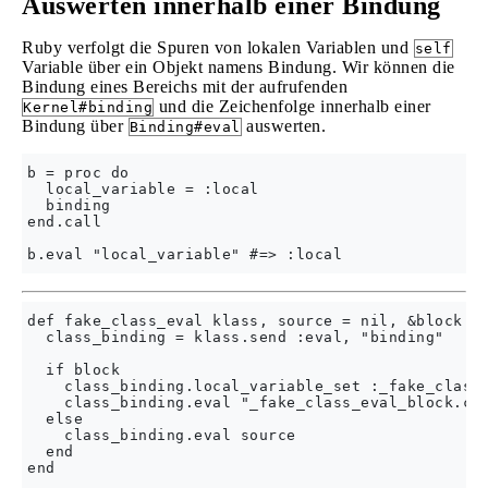
Auswerten innerhalb einer Bindung
Ruby verfolgt die Spuren von lokalen Variablen und
self
Variable über ein Objekt namens Bindung. Wir können die
Bindung eines Bereichs mit der aufrufenden
und die Zeichenfolge innerhalb einer
Kernel#binding
Bindung über
auswerten.
Binding#eval
b = proc do

  local_variable = :local

  binding

end.call

def fake_class_eval klass, source = nil, &block

  class_binding = klass.send :eval, "binding"

  if block

    class_binding.local_variable_set :_fake_class_
    class_binding.eval "_fake_class_eval_block.cal
  else

    class_binding.eval source

  end

end
