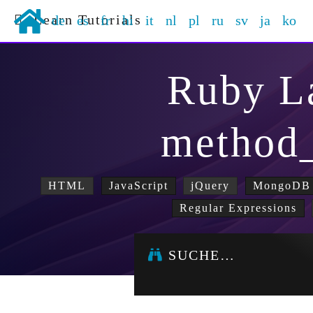
Learn Tutorials
de
es
fr
hi
it
nl
pl
ru
sv
ja
ko
Ruby L
method
HTML
JavaScript
jQuery
MongoDB
Regular Expressions
SUCHE…