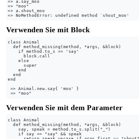
=> a.say_moo

=> "moo"

=> a.shout_moo

Verwenden Sie mit Block
class Animal

  def method_missing(method, *args, &block)

    if method.to_s == 'say'

      block.call

    else

      super

    end

  end

end

 => Animal.new.say{ 'moo' }

Verwenden Sie mit dem Parameter
class Animal

  def method_missing(method, *args, &block)

    say, speak = method.to_s.split("_")

    if say == "say" && speak

      return speak.upcase if args.first == "shout"