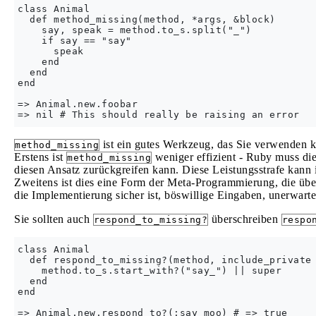
class Animal

  def method_missing(method, *args, &block)

    say, speak = method.to_s.split("_")

    if say == "say"

      speak

    end

  end

end

=> Animal.new.foobar

ist ein gutes Werkzeug, das Sie verwenden kö
method_missing
Erstens ist
weniger effizient - Ruby muss die
method_missing
diesen Ansatz zurückgreifen kann. Diese Leistungsstrafe kann i
Zweitens ist dies eine Form der Meta-Programmierung, die über
die Implementierung sicher ist, böswillige Eingaben, unerwart
Sie sollten auch
überschreiben
respond_to_missing?
respo
class Animal

  def respond_to_missing?(method, include_private 
    method.to_s.start_with?("say_") || super

  end

end
