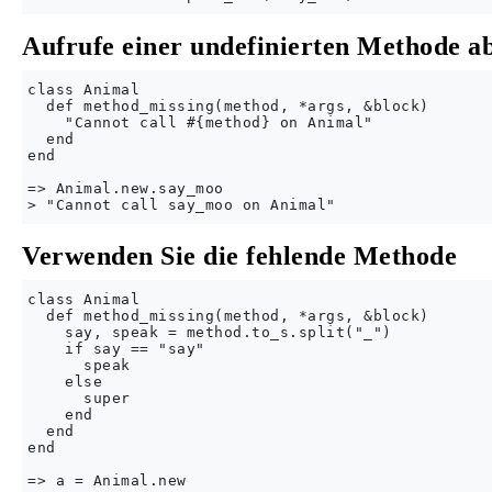
Aufrufe einer undefinierten Methode a
class Animal

  def method_missing(method, *args, &block)

    "Cannot call #{method} on Animal"

  end

end

=> Animal.new.say_moo 

Verwenden Sie die fehlende Methode
class Animal

  def method_missing(method, *args, &block)

    say, speak = method.to_s.split("_")

    if say == "say"

      speak

    else

      super

    end

  end

end

=> a = Animal.new
