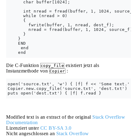
      char buffer[1024];

      int nread = fread(buffer, 1, 1024, source_f)
      while (nread > 0)

      {

        fwrite(buffer, 1, nread, dest_f);

        nread = fread(buffer, 1, 1024, source_f);

      }

    }

    END

     end

Die C-Funktion
existiert jetzt als
copy_file
Instanzmethode von
:
Copier
open('source.txt', 'w') { |f| f << 'Some text.' }

Copier.new.copy_file('source.txt', 'dest.txt')

Modified text is an extract of the original
Stack Overflow
Documentation
Lizenziert unter
CC BY-SA 3.0
Nicht angeschlossen an
Stack Overflow