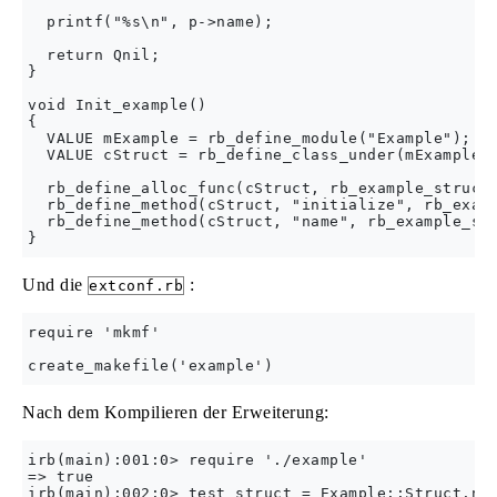
  printf("%s\n", p->name);

  return Qnil;

}

void Init_example()

{

  VALUE mExample = rb_define_module("Example");

  VALUE cStruct = rb_define_class_under(mExample, 
  rb_define_alloc_func(cStruct, rb_example_struct_
  rb_define_method(cStruct, "initialize", rb_examp
  rb_define_method(cStruct, "name", rb_example_str
Und die
:
extconf.rb
require 'mkmf'

Nach dem Kompilieren der Erweiterung:
irb(main):001:0> require './example'

=> true

irb(main):002:0> test_struct = Example::Struct.new