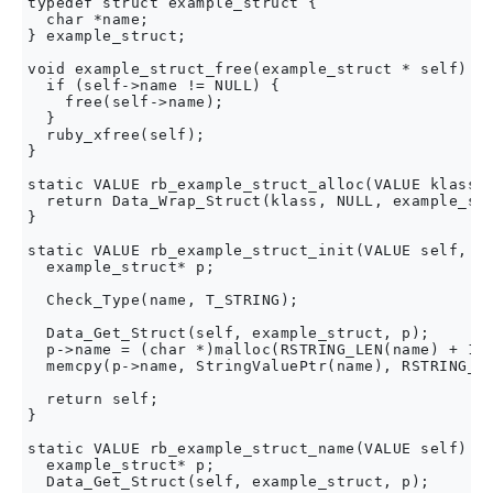
typedef struct example_struct {

  char *name;

} example_struct;

void example_struct_free(example_struct * self) {

  if (self->name != NULL) {

    free(self->name);

  }

  ruby_xfree(self);

}

static VALUE rb_example_struct_alloc(VALUE klass) 
  return Data_Wrap_Struct(klass, NULL, example_str
}

static VALUE rb_example_struct_init(VALUE self, VA
  example_struct* p;

  Check_Type(name, T_STRING);

  Data_Get_Struct(self, example_struct, p);

  p->name = (char *)malloc(RSTRING_LEN(name) + 1);
  memcpy(p->name, StringValuePtr(name), RSTRING_LE
  return self;

}

static VALUE rb_example_struct_name(VALUE self) {

  example_struct* p;

  Data_Get_Struct(self, example_struct, p);
