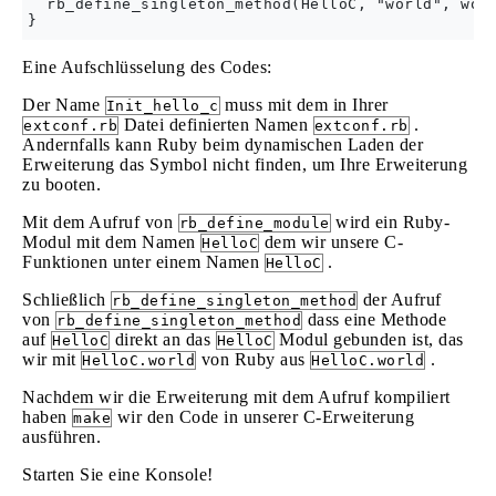
  rb_define_singleton_method(HelloC, "world", worl
Eine Aufschlüsselung des Codes:
Der Name
muss mit dem in Ihrer
Init_hello_c
Datei definierten Namen
.
extconf.rb
extconf.rb
Andernfalls kann Ruby beim dynamischen Laden der
Erweiterung das Symbol nicht finden, um Ihre Erweiterung
zu booten.
Mit dem Aufruf von
wird ein Ruby-
rb_define_module
Modul mit dem Namen
dem wir unsere C-
HelloC
Funktionen unter einem Namen
.
HelloC
Schließlich
der Aufruf
rb_define_singleton_method
von
dass eine Methode
rb_define_singleton_method
auf
direkt an das
Modul gebunden ist, das
HelloC
HelloC
wir mit
von Ruby aus
.
HelloC.world
HelloC.world
Nachdem wir die Erweiterung mit dem Aufruf kompiliert
haben
wir den Code in unserer C-Erweiterung
make
ausführen.
Starten Sie eine Konsole!