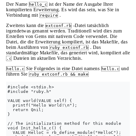
Der Name
ist der Name der Ausgabe Ihrer
hello_c
kompilierten Erweiterung. Es wird das sein, was Sie in
Verbindung mit
.
require
Zweitens kann die
-Datei tatsächlich
extconf.rb
irgendetwas genannt werden. Traditionell wird dies zum
Erstellen von Gems mit nativem Code verwendet. Die
Datei, die die Erweiterung kompiliert, ist das Makefile, das
beim Ausführen von
. Das
ruby extconf.rb
standardmäßige Makefile, das generiert wird, kompiliert alle
Dateien im aktuellen Verzeichnis.
.c
Sie Folgendes in eine Datei namens
und
hello.c
hello.c
führen Sie
ruby extconf.rb && make
#include <stdio.h>

#include "ruby.h"

VALUE world(VALUE self) {

  printf("Hello World!\n");

  return Qnil;

}

// The initialization method for this module

void Init_hello_c() {

  VALUE HelloC = rb_define_module("HelloC");
