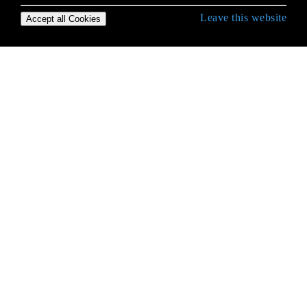
Leave this website
Accept all Cookies
Erste Schritte mit Ruby Language
Affe Patching in Rubin
Affe Patching in Rubin
Affe Patching in Rubin
Angebot
Arrays
Ausnahmen
Ausnahmen mit Begin / Rescue abfangen
Befehlszeilen-Apps
Bemerkungen
Betriebssystem- oder Shellbefehle
Blöcke und Procs und Lambdas