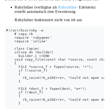
RubyInline (verfügbar als
Rubyinline-
Edelstein)
erstellt automatisch eine Erweiterung
RubyInline funktioniert nicht von irb aus
#!/usr/bin/ruby -w

    # copy.rb

    require 'rubygems'

    require 'inline'

    class Copier

    inline do |builder|

      builder.c <<END

    void copy_file(const char *source, const char 
    {

      FILE *source_f = fopen(source, "r");

      if (!source_f)

      {

        rb_raise(rb_eIOError, "Could not open sour
      }

      FILE *dest_f = fopen(dest, "w+");

      if (!dest_f)

      {

        rb_raise(rb_eIOError, "Could not open dest
      }
