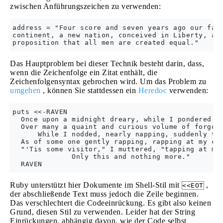
zwischen Anführungszeichen zu verwenden:
address = "Four score and seven years ago our fath
continent, a new nation, conceived in Liberty, and
Das Hauptproblem bei dieser Technik besteht darin, dass,
wenn die Zeichenfolge ein Zitat enthält, die
Zeichenfolgensyntax gebrochen wird. Um das Problem zu
umgehen
, können Sie stattdessen ein
Heredoc
verwenden:
puts <<-RAVEN

  Once upon a midnight dreary, while I pondered, w
  Over many a quaint and curious volume of forgott
      While I nodded, nearly napping, suddenly the
  As of some one gently rapping, rapping at my cha
  "'Tis some visitor," I muttered, "tapping at my 
              Only this and nothing more." 

Ruby unterstützt hier Dokumente im Shell-Stil mit
,
<<EOT
der abschließende Text muss jedoch die Zeile beginnen.
Das verschlechtert die Codeeinrückung. Es gibt also keinen
Grund, diesen Stil zu verwenden. Leider hat der String
Einrückungen, abhängig davon, wie der Code selbst