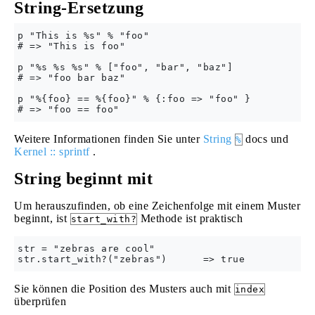
String-Ersetzung
p "This is %s" % "foo"

# => "This is foo"

p "%s %s %s" % ["foo", "bar", "baz"]

# => "foo bar baz"

p "%{foo} == %{foo}" % {:foo => "foo" }

Weitere Informationen finden Sie unter
String
docs und
%
Kernel :: sprintf
.
String beginnt mit
Um herauszufinden, ob eine Zeichenfolge mit einem Muster
beginnt, ist
Methode ist praktisch
start_with?
str = "zebras are cool"

Sie können die Position des Musters auch mit
index
überprüfen