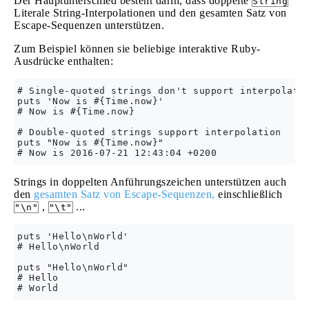
Der Hauptunterschied besteht darin, dass doppelte
String
Literale String-Interpolationen und den gesamten Satz von
Escape-Sequenzen unterstützen.
Zum Beispiel können sie beliebige interaktive Ruby-
Ausdrücke enthalten:
# Single-quoted strings don't support interpolatio
puts 'Now is #{Time.now}'

# Now is #{Time.now}

# Double-quoted strings support interpolation

puts "Now is #{Time.now}"

Strings in doppelten Anführungszeichen unterstützen auch
den
gesamten Satz von Escape-Sequenzen,
einschließlich
,
...
"\n"
"\t"
puts 'Hello\nWorld'

# Hello\nWorld

puts "Hello\nWorld"

# Hello
