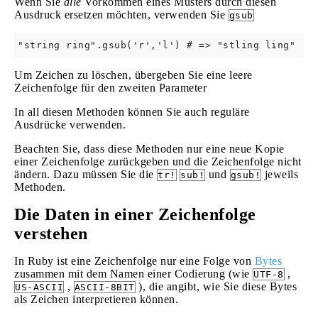
Wenn Sie
alle
Vorkommen eines Musters durch diesen
Ausdruck ersetzen möchten, verwenden Sie
gsub
Um Zeichen zu löschen, übergeben Sie eine leere
Zeichenfolge für den zweiten Parameter
In all diesen Methoden können Sie auch reguläre
Ausdrücke verwenden.
Beachten Sie, dass diese Methoden nur eine neue Kopie
einer Zeichenfolge zurückgeben und die Zeichenfolge nicht
ändern. Dazu müssen Sie die
und
jeweils
tr!
sub!
gsub!
Methoden.
Die Daten in einer Zeichenfolge
verstehen
In Ruby ist eine Zeichenfolge nur eine Folge von
Bytes
zusammen mit dem Namen einer Codierung (wie
,
UTF-8
,
), die angibt, wie Sie diese Bytes
US-ASCII
ASCII-8BIT
als Zeichen interpretieren können.