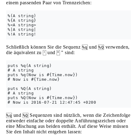
einem passenden Paar von Trennzeichen:
%(A string)

%{A string}

%<A string>

%|A string|

Schließlich können Sie die Sequenz
und
verwenden,
%q
%Q
die äquivalent zu
und
" sind:
'
"
puts %q(A string)

# A string

puts %q(Now is #{Time.now})

# Now is #{Time.now}

puts %Q(A string)

# A string

puts %Q(Now is #{Time.now})

und
Sequenzen sind nützlich, wenn die Zeichenfolge
%q
%Q
entweder einfache oder doppelte Anführungszeichen oder
eine Mischung aus beiden enthält. Auf diese Weise müssen
Sie den Inhalt nicht entgehen lassen: