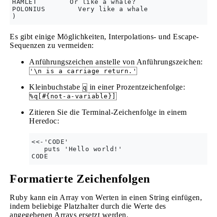
HAMLET        Or like a whale?

POLONIUS        Very like a whale

Es gibt einige Möglichkeiten, Interpolations- und Escape-
Sequenzen zu vermeiden:
Anführungszeichen anstelle von Anführungszeichen:
'\n is a carriage return.'
Kleinbuchstabe
in einer Prozentzeichenfolge:
q
%q[#{not-a-variable}]
Zitieren Sie die Terminal-Zeichenfolge in einem
Heredoc:
<<-'CODE'

   puts 'Hello world!'

Formatierte Zeichenfolgen
Ruby kann ein Array von Werten in einen String einfügen,
indem beliebige Platzhalter durch die Werte des
angegebenen Arrays ersetzt werden.