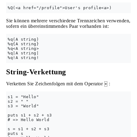
Sie können mehrere verschiedene Trennzeichen verwenden,
sofern ein übereinstimmendes Paar vorhanden ist:
%q(A string)

%q{A string}

%q<A string>

%q|A string|

String-Verkettung
Verketten Sie Zeichenfolgen mit dem Operator
:
+
s1 = "Hello"

s2 = " "

s3 = "World"

puts s1 + s2 + s3

# => Hello World

s = s1 + s2 + s3

puts s
