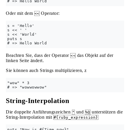
Oder mit dem
Operator:
<<
s = 'Hello'

s << ' '

s << 'World'

puts s

Beachten Sie, dass der Operator
das Objekt auf der
<<
linken Seite ändert.
Sie können auch Strings multiplizieren, z
"wow" * 3

String-Interpolation
Die doppelte Anführungszeichen
und
unterstützen die
"
%Q
String-Interpolation mit
#{ruby_expression}
puts "Now is #{Time.now}"
