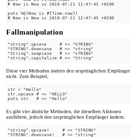
# Now is Now is 2016-07-21 12:47:45 +0200

puts %Q(Now is #{Time.now})

Fallmanipulation
"string".upcase     # => "STRING"

"STRING".downcase   # => "string"

"String".swapcase   # => "sTRING"

Diese vier Methoden ändern den ursprünglichen Empfänger
nicht. Zum Beispiel,
str = "Hello"

str.upcase # => "HELLO"

Es gibt vier ähnliche Methoden, die dieselben Aktionen
ausführen, jedoch den ursprünglichen Empfänger ändern.
"string".upcase!     # => "STRING"

"STRING".downcase!   # => "string"
