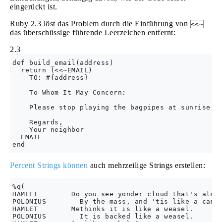
eingerückt ist.
Ruby 2.3 löst das Problem durch die Einführung von
<<~
das überschüssige führende Leerzeichen entfernt:
2.3
def build_email(address)

  return (<<~EMAIL)

    TO: #{address}

    To Whom It May Concern:

    Please stop playing the bagpipes at sunrise!

    Regards,

    Your neighbor               

  EMAIL

Percent Strings können
auch mehrzeilige Strings erstellen:
%q(

HAMLET        Do you see yonder cloud that's almos
POLONIUS        By the mass, and 'tis like a camel
HAMLET        Methinks it is like a weasel.

POLONIUS        It is backed like a weasel.
