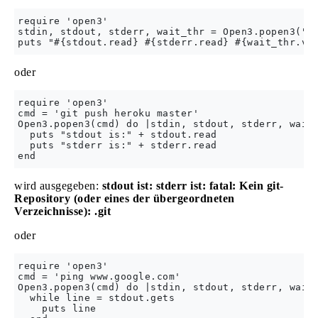
require 'open3'

stdin, stdout, stderr, wait_thr = Open3.popen3("sl
oder
require 'open3'

cmd = 'git push heroku master'

Open3.popen3(cmd) do |stdin, stdout, stderr, wait_
  puts "stdout is:" + stdout.read

  puts "stderr is:" + stderr.read

wird ausgegeben:
stdout ist: stderr ist: fatal: Kein git-
Repository (oder eines der übergeordneten
Verzeichnisse): .git
oder
require 'open3'

cmd = 'ping www.google.com'

Open3.popen3(cmd) do |stdin, stdout, stderr, wait_
  while line = stdout.gets

    puts line
