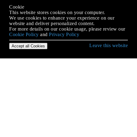
Cookie
This website stores cookies on your computer.
We use cookies to enhance your experience on our
website and deliver personalized content.
For more details on our cookie usage, please review our
Cookie Policy
and
Privacy Policy
Leave this website
Accept all Cookies
Erste Schritte mit Ruby Language
Affe Patching in Rubin
Affe Patching in Rubin
Affe Patching in Rubin
Angebot
Arrays
Ausnahmen
Ausnahmen mit Begin / Rescue abfangen