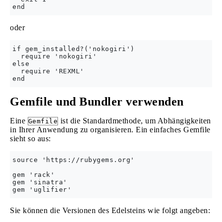
oder
if gem_installed?('nokogiri')

  require 'nokogiri'

else

  require 'REXML'

Gemfile und Bundler verwenden
Eine
ist die Standardmethode, um Abhängigkeiten
Gemfile
in Ihrer Anwendung zu organisieren. Ein einfaches Gemfile
sieht so aus:
source 'https://rubygems.org'

gem 'rack'

gem 'sinatra'

Sie können die Versionen des Edelsteins wie folgt angeben: