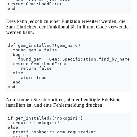
rescue Gem::LoadError

Dies kann jedoch zu einer Funktion erweitert werden, die
zum Einrichten der Funktionalität in Ihrem Code verwendet
werden kann.
def gem_installed?(gem_name)

  found_gem = false

  begin

    found_gem = Gem::Specification.find_by_name(ge
  rescue Gem::LoadError

     return false

  else

    return true

  end

Nun können Sie überprüfen, ob der benötigte Edelstein
installiert ist, und eine Fehlermeldung drucken.
if gem_installed?('nokogiri')

  require 'nokogiri'

else

  printf "nokogiri gem required\n"

  exit 1
