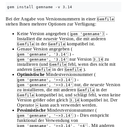
Bei der Angabe von Versionsnummern in einer
Gemfile
stehen Ihnen mehrere Optionen zur Verfügung:
Keine Version angegeben (
-
gem 'gemname')
Installiert die
neueste
Version, die mit anderen
in der
kompatibel ist.
Gemfile
Gemfile
Genaue Version angegeben (
) -
gem 'gemname', '3.14'
nur Version
zu
gem 'gemname', '3.14'
3.14
installieren (und
fehl, wenn dies nicht mit
Gemfile
anderen
in der
).
Gemfile
Gemfile
Optimistische
Mindestversionsnummer (
) -
gem 'gemname', '>=3.14'
nur, die
neueste
Version
gem 'gemname', '>=3.14'
zu installieren, die mit anderen
in der
Gemfile
kompatibel ist, und schlägt fehl, wenn keine
Gemfile
Version größer oder gleich
kompatibel ist. Der
3.14
Operator
kann auch verwendet werden.
>
Pessimistische
Mindestversionsnummer (
) - Dies entspricht
gem 'gemname', '~>3.14'
funktional der Verwendung von
. Mit anderen
gem 'gemname', '>=3.14', '<4'