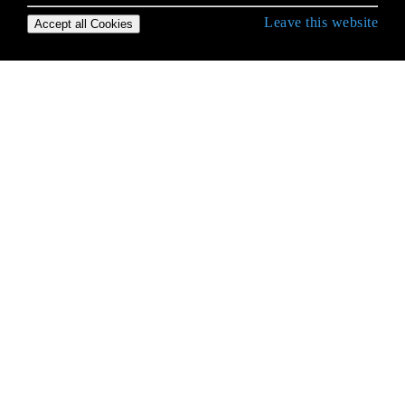
Leave this website
Accept all Cookies
Erste Schritte mit Ruby Language
Affe Patching in Rubin
Affe Patching in Rubin
Affe Patching in Rubin
Angebot
Arrays
Ausnahmen
Ausnahmen mit Begin / Rescue abfangen
Befehlszeilen-Apps
Bemerkungen
Betriebssystem- oder Shellbefehle
Blöcke und Procs und Lambdas