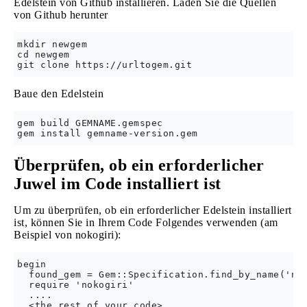
Edelstein von Github installieren. Laden Sie die Quellen
von Github herunter
mkdir newgem

cd newgem

Baue den Edelstein
gem build GEMNAME.gemspec

Überprüfen, ob ein erforderlicher
Juwel im Code installiert ist
Um zu überprüfen, ob ein erforderlicher Edelstein installiert
ist, können Sie in Ihrem Code Folgendes verwenden (am
Beispiel von nokogiri):
begin

  found_gem = Gem::Specification.find_by_name('nok
  require 'nokogiri'

  ....

  <the rest of your code>
