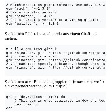
# Match except on point release. Use only 1.5.X

gem 'rack', '~>1.5.2'

# Use a specific version.

gem 'sinatra', '1.4.7'

# Use at least a version or anything greater.

Sie können Edelsteine ​​auch direkt aus einem Git-Repo
ziehen:
# pull a gem from github

gem 'sinatra', git: 'https://github.com/sinatra/si
# you can specify a sha

gem 'sinatra', git: 'https://github.com/sinatra/si
# you can also specify a branch, though this is of
gem 'sinatra', git: 'https://github.com/sinatra/si
Sie können auch Edelsteine ​​gruppieren, je nachdem, wofür
sie verwendet werden. Zum Beispiel:
group :development, :test do

    # This gem is only available in dev and test, 
    gem 'byebug'
