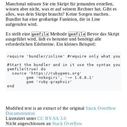
Manchmal müssen Sie ein Skript für jemanden erstellen,
wissen aber nicht, was er auf seinem Rechner hat. Gibt es
alles, was dein Skript braucht? Keine Sorgen machen.
Bundler hat eine großartige Funktion, die in Line
aufgerufen wird.
Es stellt eine
Methode
Bevor das Skript
gemfile
gemfile
ausgeführt wird, lädt es herunter und benötigt alle
erforderlichen Edelsteine. Ein kleines Beispiel:
require 'bundler/inline' #require only what you ne
#Start the bundler and in it use the syntax you ar
gemfile(true) do 

  source 'https://rubygems.org'

        gem 'nokogiri', '~> 1.6.8.1'

        gem 'ruby-graphviz'

Modified text is an extract of the original
Stack Overflow
Documentation
Lizenziert unter
CC BY-SA 3.0
Nicht angeschlossen an
Stack Overflow