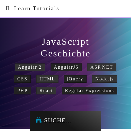
Learn Tutorials
JavaScript
Geschichte
Angular 2
AngularJS
ASP.NET
CSS
HTML
jQuery
Node.js
PHP
React
Regular Expressions
SUCHE…