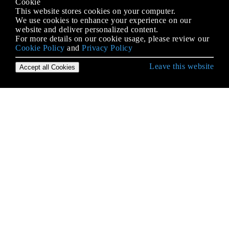
Cookie
This website stores cookies on your computer.
We use cookies to enhance your experience on our
website and deliver personalized content.
For more details on our cookie usage, please review our
Cookie Policy
and
Privacy Policy
Leave this website
Accept all Cookies
Erste Schritte mit JavaScript
.postMessage () und MessageEvent
AJAX
Anti-Muster
Arbeitskräfte
Arithmetik (Mathematik)
Arrays
Async-Funktionen (Async / Erwarten)
Asynchrone Iteratoren