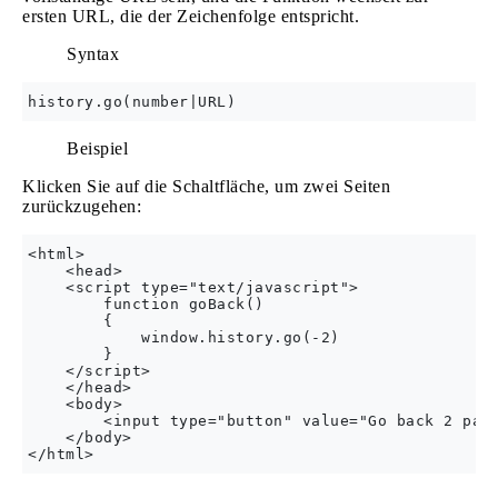
ersten URL, die der Zeichenfolge entspricht.
Syntax
Beispiel
Klicken Sie auf die Schaltfläche, um zwei Seiten
zurückzugehen:
<html>

    <head>

    <script type="text/javascript">

        function goBack()

        {

            window.history.go(-2)

        }

    </script>

    </head>

    <body>    

        <input type="button" value="Go back 2 page
    </body>
