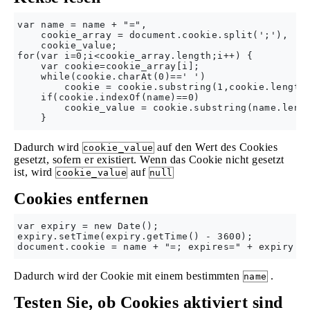
var name = name + "=",

    cookie_array = document.cookie.split(';'),

    cookie_value;

for(var i=0;i<cookie_array.length;i++) {

    var cookie=cookie_array[i];

    while(cookie.charAt(0)==' ')

        cookie = cookie.substring(1,cookie.length)
    if(cookie.indexOf(name)==0)

        cookie_value = cookie.substring(name.lengt
Dadurch wird
auf den Wert des Cookies
cookie_value
gesetzt, sofern er existiert. Wenn das Cookie nicht gesetzt
ist, wird
auf
cookie_value
null
Cookies entfernen
var expiry = new Date();

expiry.setTime(expiry.getTime() - 3600);

Dadurch wird der Cookie mit einem bestimmten
.
name
Testen Sie, ob Cookies aktiviert sind