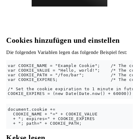
Cookies hinzufügen und einstellen
Die folgenden Variablen legen das folgende Beispiel fest:
var COOKIE_NAME = "Example Cookie";    /* The cook
var COOKIE_VALUE = "Hello, world!";    /* The cook
var COOKIE_PATH = "/foo/bar";          /* The cook
var COOKIE_EXPIRES;                    /* The cook
/* Set the cookie expiration to 1 minute in future
document.cookie += 

  COOKIE_NAME + "=" + COOKIE_VALUE

  + "; expires=" + COOKIE_EXPIRES

Kekse lesen