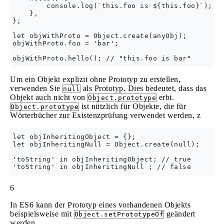
        console.log(`this.foo is ${this.foo}`);

    },

};

let objWithProto = Object.create(anyObj);

objWithProto.foo = 'bar';

Um ein Objekt explizit ohne Prototyp zu erstellen,
verwenden Sie
als Prototyp. Dies bedeutet, dass das
null
Objekt auch nicht von
erbt.
Object.prototype
ist nützlich für Objekte, die für
Object.prototype
Wörterbücher zur Existenzprüfung verwendet werden, z
let objInheritingObject = {};

let objInheritingNull = Object.create(null);

'toString' in objInheritingObject; // true

6
In ES6 kann der Prototyp eines vorhandenen Objekts
beispielsweise mit
geändert
Object.setPrototypeOf
werden