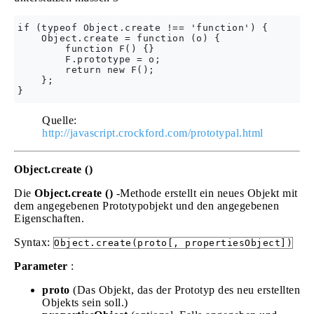
if (typeof Object.create !== 'function') {

    Object.create = function (o) {

        function F() {}

        F.prototype = o;

        return new F();

    };

Quelle:
http://javascript.crockford.com/prototypal.html
Object.create ()
Die
Object.create ()
-Methode erstellt ein neues Objekt mit
dem angegebenen Prototypobjekt und den angegebenen
Eigenschaften.
Syntax:
Object.create(proto[, propertiesObject])
Parameter
:
proto
(Das Objekt, das der Prototyp des neu erstellten
Objekts sein soll.)