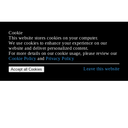
Cookie
This website stores cookies on your computer.
We use cookies to enhance your experience on our
website and deliver personalized content.
For more details on our cookie usage, please review our
Cookie Policy
and
Privacy Policy
Leave this website
Accept all Cookies
Erste Schritte mit JavaScript
.postMessage () und MessageEvent
AJAX
Anti-Muster
Arbeitskräfte
Arithmetik (Mathematik)