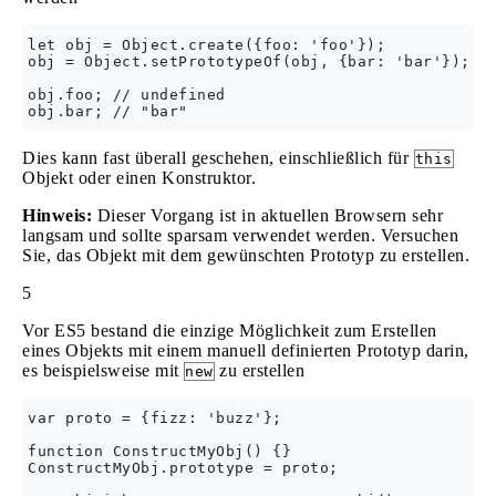
let obj = Object.create({foo: 'foo'});

obj = Object.setPrototypeOf(obj, {bar: 'bar'});

obj.foo; // undefined

Dies kann fast überall geschehen, einschließlich für
this
Objekt oder einen Konstruktor.
Hinweis:
Dieser Vorgang ist in aktuellen Browsern sehr
langsam und sollte sparsam verwendet werden. Versuchen
Sie, das Objekt mit dem gewünschten Prototyp zu erstellen.
5
Vor ES5 bestand die einzige Möglichkeit zum Erstellen
eines Objekts mit einem manuell definierten Prototyp darin,
es beispielsweise mit
zu erstellen
new
var proto = {fizz: 'buzz'};

function ConstructMyObj() {}

ConstructMyObj.prototype = proto;
