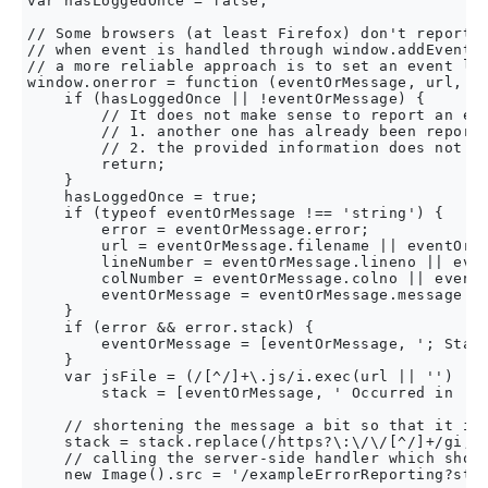
var hasLoggedOnce = false;

// Some browsers (at least Firefox) don't report l
// when event is handled through window.addEventLi
// a more reliable approach is to set an event lis
window.onerror = function (eventOrMessage, url, li
    if (hasLoggedOnce || !eventOrMessage) {

        // It does not make sense to report an err
        // 1. another one has already been reporte
        // 2. the provided information does not ma
        return;

    }

    hasLoggedOnce = true;

    if (typeof eventOrMessage !== 'string') {

        error = eventOrMessage.error;

        url = eventOrMessage.filename || eventOrMe
        lineNumber = eventOrMessage.lineno || even
        colNumber = eventOrMessage.colno || eventO
        eventOrMessage = eventOrMessage.message ||
    }

    if (error && error.stack) {

        eventOrMessage = [eventOrMessage, '; Stack
    }

    var jsFile = (/[^/]+\.js/i.exec(url || '') || 
        stack = [eventOrMessage, ' Occurred in ', 
    // shortening the message a bit so that it is 
    stack = stack.replace(/https?\:\/\/[^/]+/gi, '
    // calling the server-side handler which shoul
    new Image().src = '/exampleErrorReporting?stac