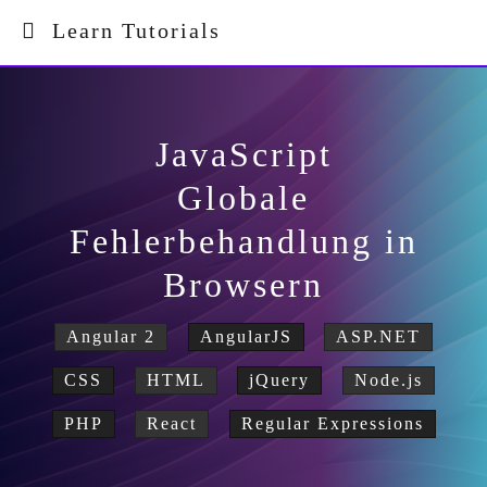
Learn Tutorials
JavaScript
Globale
Fehlerbehandlung in
Browsern
Angular 2
AngularJS
ASP.NET
CSS
HTML
jQuery
Node.js
PHP
React
Regular Expressions