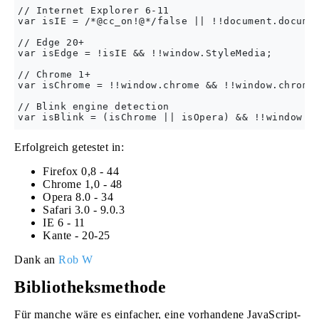
// Internet Explorer 6-11

var isIE = /*@cc_on!@*/false || !!document.documen
// Edge 20+

var isEdge = !isIE && !!window.StyleMedia;

// Chrome 1+

var isChrome = !!window.chrome && !!window.chrome.
// Blink engine detection

Erfolgreich getestet in:
Firefox 0,8 - 44
Chrome 1,0 - 48
Opera 8.0 - 34
Safari 3.0 - 9.0.3
IE 6 - 11
Kante - 20-25
Dank an
Rob W
Bibliotheksmethode
Für manche wäre es einfacher, eine vorhandene JavaScript-