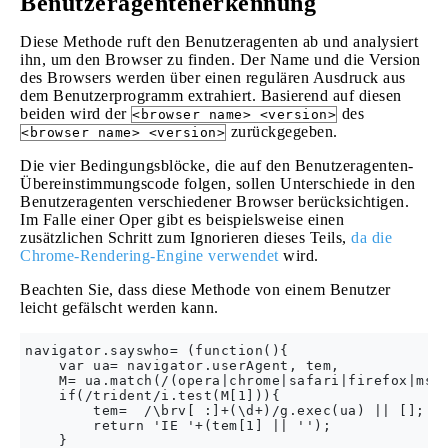
Benutzeragentenerkennung
Diese Methode ruft den Benutzeragenten ab und analysiert
ihn, um den Browser zu finden. Der Name und die Version
des Browsers werden über einen regulären Ausdruck aus
dem Benutzerprogramm extrahiert. Basierend auf diesen
beiden wird der
des
<browser name> <version>
zurückgegeben.
<browser name> <version>
Die vier Bedingungsblöcke, die auf den Benutzeragenten-
Übereinstimmungscode folgen, sollen Unterschiede in den
Benutzeragenten verschiedener Browser berücksichtigen.
Im Falle einer Oper gibt es beispielsweise einen
zusätzlichen Schritt zum Ignorieren dieses Teils,
da die
Chrome-Rendering-Engine verwendet
wird.
Beachten Sie, dass diese Methode von einem Benutzer
leicht gefälscht werden kann.
navigator.sayswho= (function(){

    var ua= navigator.userAgent, tem,

    M= ua.match(/(opera|chrome|safari|firefox|msie
    if(/trident/i.test(M[1])){

        tem=  /\brv[ :]+(\d+)/g.exec(ua) || [];

        return 'IE '+(tem[1] || '');

    }
