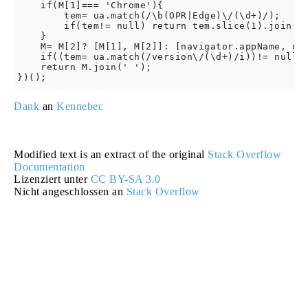
    if(M[1]=== 'Chrome'){

        tem= ua.match(/\b(OPR|Edge)\/(\d+)/);

        if(tem!= null) return tem.slice(1).join(' 
    }

    M= M[2]? [M[1], M[2]]: [navigator.appName, nav
    if((tem= ua.match(/version\/(\d+)/i))!= null) 
    return M.join(' ');

Dank
an
Kennebec
Modified text is an extract of the original
Stack Overflow
Documentation
Lizenziert unter
CC BY-SA 3.0
Nicht angeschlossen an
Stack Overflow