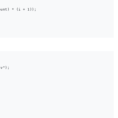
unt) * (i + 1));

v");
