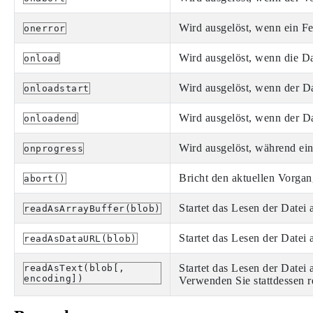
Wird ausgelöst, wenn ein Feh
onerror
Wird ausgelöst, wenn die D
onload
Wird ausgelöst, wenn der Da
onloadstart
Wird ausgelöst, wenn der Da
onloadend
Wird ausgelöst, während ein
onprogress
Bricht den aktuellen Vorgan
abort()
Startet das Lesen der Datei 
readAsArrayBuffer(blob)
Startet das Lesen der Datei
readAsDataURL(blob)
Startet das Lesen der Datei 
readAsText(blob[,
encoding])
Verwenden Sie stattdessen 