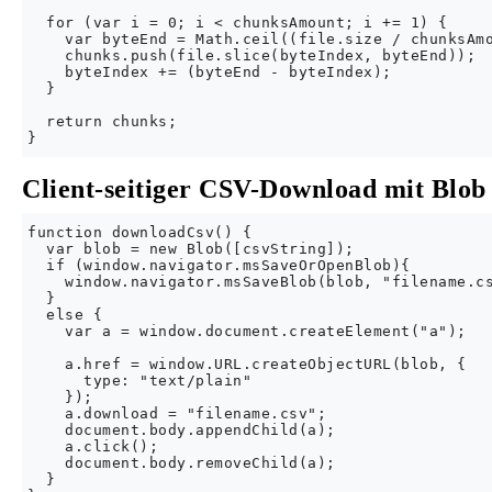
  for (var i = 0; i < chunksAmount; i += 1) {

    var byteEnd = Math.ceil((file.size / chunksAmo
    chunks.push(file.slice(byteIndex, byteEnd));

    byteIndex += (byteEnd - byteIndex);

  }

  return chunks;

Client-seitiger CSV-Download mit Blob
function downloadCsv() {

  var blob = new Blob([csvString]);

  if (window.navigator.msSaveOrOpenBlob){

    window.navigator.msSaveBlob(blob, "filename.cs
  }

  else {

    var a = window.document.createElement("a");

    a.href = window.URL.createObjectURL(blob, {

      type: "text/plain"

    });

    a.download = "filename.csv";

    document.body.appendChild(a);

    a.click();

    document.body.removeChild(a);

  }
