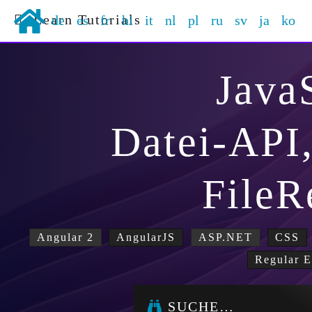
Learn Tutorials
de
es
fr
hi
it
nl
pl
ru
sv
ja
ko
Java
Datei-API
FileR
Angular 2
AngularJS
ASP.NET
CSS
Regular E
SUCHE…