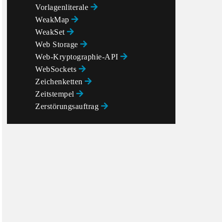
Vorlagenliterale
WeakMap
WeakSet
Web Storage
Web-Kryptographie-API
WebSockets
Zeichenketten
Zeitstempel
Zerstörungsauftrag