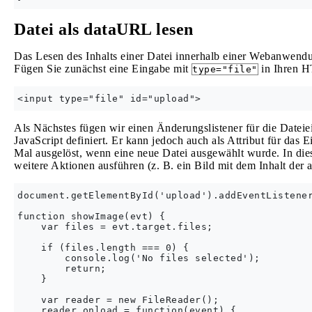
Datei als dataURL lesen
Das Lesen des Inhalts einer Datei innerhalb einer Webanwen
Fügen Sie zunächst eine Eingabe mit
in Ihren 
type="file"
Als Nächstes fügen wir einen Änderungslistener für die Dateie
JavaScript definiert. Er kann jedoch auch als Attribut für das
Mal ausgelöst, wenn eine neue Datei ausgewählt wurde. In di
weitere Aktionen ausführen (z. B. ein Bild mit dem Inhalt der a
document.getElementById('upload').addEventListener
function showImage(evt) {

    var files = evt.target.files;

    if (files.length === 0) {

        console.log('No files selected');

        return;

    }

    var reader = new FileReader();

    reader.onload = function(event) {
