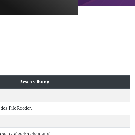
Beschreibung
.
 des FileReader.
.
organg abgebrochen wird.