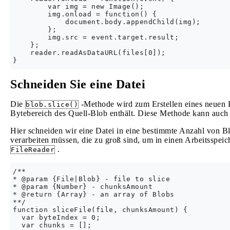
        var img = new Image();

        img.onload = function() {

            document.body.appendChild(img);

        };

        img.src = event.target.result;

    };

    reader.readAsDataURL(files[0]);

Schneiden Sie eine Datei
Die
-Methode wird zum Erstellen eines neuen 
blob.slice()
Bytebereich des Quell-Blob enthält. Diese Methode kann auch 
Hier schneiden wir eine Datei in eine bestimmte Anzahl von Blo
verarbeiten müssen, die zu groß sind, um in einen Arbeitsspe
.
FileReader
/**

* @param {File|Blob} - file to slice

* @param {Number} - chunksAmount

* @return {Array} - an array of Blobs

**/

function sliceFile(file, chunksAmount) {

  var byteIndex = 0;

  var chunks = [];
