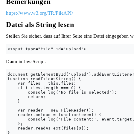
Bemerkungen
https://www.w3.org/TR/FileAPI/
Datei als String lesen
Stellen Sie sicher, dass auf Ihrer Seite eine Datei eingegeben w
Dann in JavaScript:
document.getElementById('upload').addEventListener
function readFileAsString() {

    var files = this.files;

    if (files.length === 0) {

        console.log('No file is selected');

        return;

    }

    var reader = new FileReader();

    reader.onload = function(event) {

        console.log('File content:', event.target.
    };

    reader.readAsText(files[0]);
