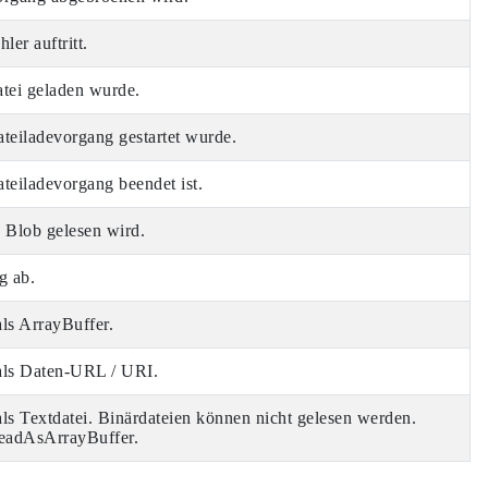
ler auftritt.
atei geladen wurde.
teiladevorgang gestartet wurde.
teiladevorgang beendet ist.
 Blob gelesen wird.
g ab.
als ArrayBuffer.
 als Daten-URL / URI.
als Textdatei. Binärdateien können nicht gelesen werden.
readAsArrayBuffer.