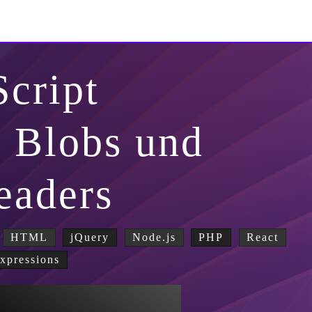
Script
, Blobs und
eaders
HTML
jQuery
Node.js
PHP
React
xpressions