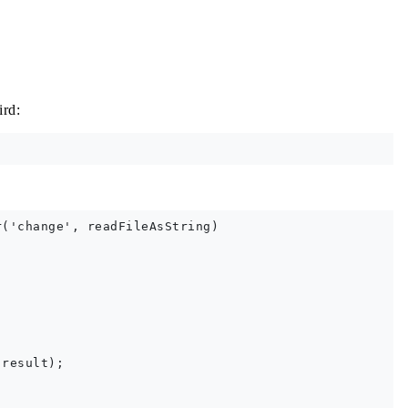
ird:
('change', readFileAsString)

result);
