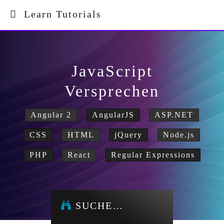
Learn Tutorials
JavaScript
Versprechen
Angular 2
AngularJS
ASP.NET
CSS
HTML
jQuery
Node.js
PHP
React
Regular Expressions
SUCHE…