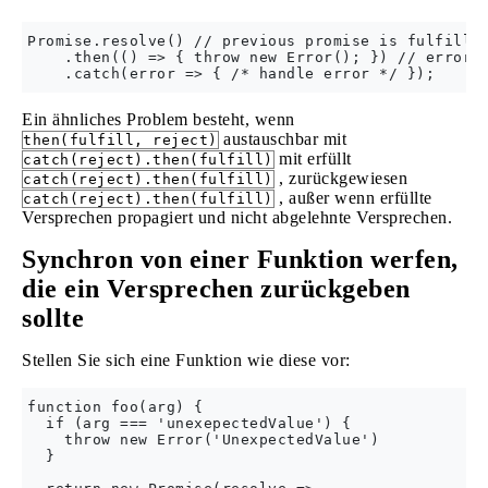
Promise.resolve() // previous promise is fulfilled
    .then(() => { throw new Error(); }) // error i
Ein ähnliches Problem besteht, wenn
austauschbar mit
then(fulfill, reject)
mit erfüllt
catch(reject).then(fulfill)
, zurückgewiesen
catch(reject).then(fulfill)
, außer wenn erfüllte
catch(reject).then(fulfill)
Versprechen propagiert und nicht abgelehnte Versprechen.
Synchron von einer Funktion werfen,
die ein Versprechen zurückgeben
sollte
Stellen Sie sich eine Funktion wie diese vor:
function foo(arg) {

  if (arg === 'unexepectedValue') {

    throw new Error('UnexpectedValue')

  }
