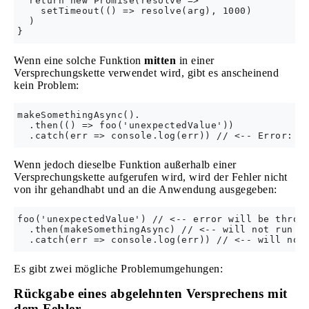
  return new Promise(resolve => 

    setTimeout(() => resolve(arg), 1000)

  )

Wenn eine solche Funktion
mitten
in einer
Versprechungskette verwendet wird, gibt es anscheinend
kein Problem:
makeSomethingAsync().

  .then(() => foo('unexpectedValue'))

Wenn jedoch dieselbe Funktion außerhalb einer
Versprechungskette aufgerufen wird, wird der Fehler nicht
von ihr gehandhabt und an die Anwendung ausgegeben:
foo('unexpectedValue') // <-- error will be thrown
  .then(makeSomethingAsync) // <-- will not run

Es gibt zwei mögliche Problemumgehungen:
Rückgabe eines abgelehnten Versprechens mit
dem Fehler