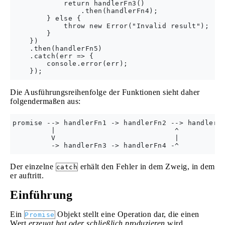
            return handlerFn3()

                .then(handlerFn4);

        } else {

            throw new Error("Invalid result");

        }

    })

    .then(handlerFn5)

    .catch(err => {

        console.error(err);

Die Ausführungsreihenfolge der Funktionen sieht daher
folgendermaßen aus:
promise --> handlerFn1 -> handlerFn2 --> handlerFn
         |                            ^

         V                            |

Der einzelne
erhält den Fehler in dem Zweig, in dem
catch
er auftritt.
Einführung
Ein
Objekt stellt eine Operation dar, die einen
Promise
Wert
erzeugt hat oder schließlich produzieren
wird.