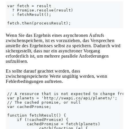
var fetch = result

  ? Promise.resolve(result)

  : fetchResult();

Wenn Sie das Ergebnis eines asynchronen Aufrufs
zwischenspeichern, ist es vorzuziehen, das Versprechen
anstelle des Ergebnisses selbst zu speichern. Dadurch wird
sichergestellt, dass nur ein asynchroner Vorgang
erforderlich ist, um mehrere parallele Anforderungen
aufzulösen.
Es sollte darauf geachtet werden, dass
zwischengespeicherte Werte ungültig werden, wenn
Fehlerbedingungen auftreten.
// A resource that is not expected to change frequ
var planets = 'http://swapi.co/api/planets/';

// The cached promise, or null

var cachedPromise;

function fetchResult() {

    if (!cachedPromise) {

        cachedPromise = fetch(planets)

            .catch(function (e) {
