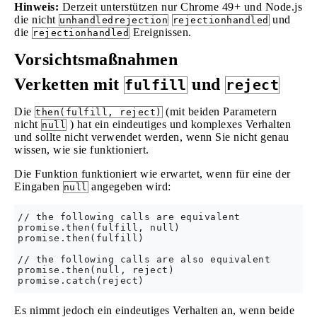
Hinweis:
Derzeit unterstützen nur Chrome 49+ und Node.js
die nicht
und
unhandledrejection
rejectionhandled
die
Ereignissen.
rejectionhandled
Vorsichtsmaßnahmen
Verketten mit
und
fulfill
reject
Die
(mit beiden Parametern
then(fulfill, reject)
nicht
) hat ein eindeutiges und komplexes Verhalten
null
und sollte nicht verwendet werden, wenn Sie nicht genau
wissen, wie sie funktioniert.
Die Funktion funktioniert wie erwartet, wenn für eine der
Eingaben
angegeben wird:
null
// the following calls are equivalent

promise.then(fulfill, null) 

promise.then(fulfill)

// the following calls are also equivalent

promise.then(null, reject) 

Es nimmt jedoch ein eindeutiges Verhalten an, wenn beide