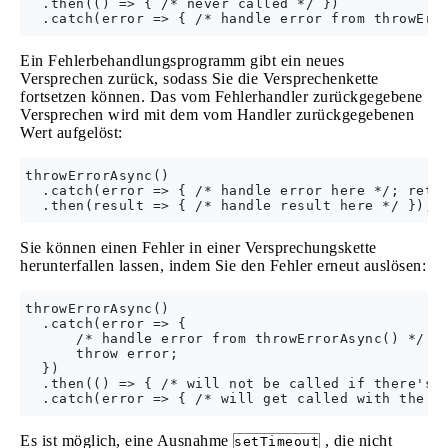
  .then(() => { /* never called */ })

Ein Fehlerbehandlungsprogramm gibt ein neues
Versprechen zurück, sodass Sie die Versprechenkette
fortsetzen können. Das vom Fehlerhandler zurückgegebene
Versprechen wird mit dem vom Handler zurückgegebenen
Wert aufgelöst:
throwErrorAsync()

  .catch(error => { /* handle error here */; retur
Sie können einen Fehler in einer Versprechungskette
herunterfallen lassen, indem Sie den Fehler erneut auslösen:
throwErrorAsync()

  .catch(error => {

      /* handle error from throwErrorAsync() */

      throw error;

  })

  .then(() => { /* will not be called if there's a
Es ist möglich, eine Ausnahme
, die nicht
setTimeout