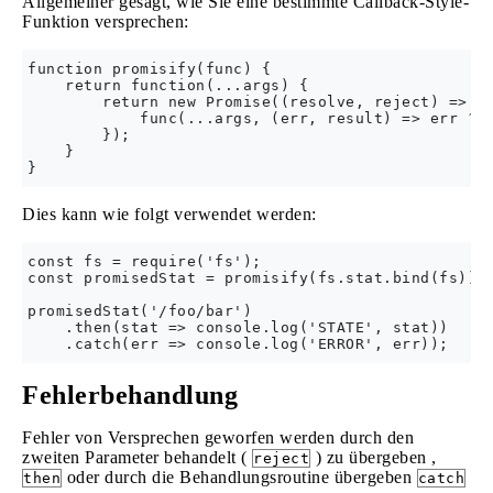
Allgemeiner gesagt, wie Sie eine bestimmte Callback-Style-
Funktion versprechen:
function promisify(func) {

    return function(...args) {

        return new Promise((resolve, reject) => {

            func(...args, (err, result) => err ? r
        });

    }

Dies kann wie folgt verwendet werden:
const fs = require('fs');

const promisedStat = promisify(fs.stat.bind(fs));

promisedStat('/foo/bar')

    .then(stat => console.log('STATE', stat))

Fehlerbehandlung
Fehler von Versprechen geworfen werden durch den
zweiten Parameter behandelt (
) zu übergeben ,
reject
oder durch die Behandlungsroutine übergeben
then
catch