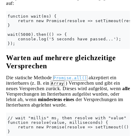
auf:
function wait(ms) {

    return new Promise(resolve => setTimeout(resol
}

wait(5000).then(() => { 

    console.log('5 seconds have passed...');

Warten auf mehrere gleichzeitige
Versprechen
Die statische Methode
akzeptiert ein
Promise.all()
iterierbares (z. B. ein
) Versprechen und gibt ein
Array
neues Versprechen zurück. Dieses wird aufgelöst, wenn
alle
Versprechungen im Iterierbaren aufgelöst wurden, oder
lehnt ab, wenn
mindestens eines
der Versprechungen im
Iterierbaren abgelehnt wurde.
// wait "millis" ms, then resolve with "value"

function resolve(value, milliseconds) {

    return new Promise(resolve => setTimeout(() =>
}
