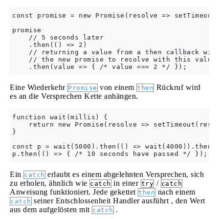
const promise = new Promise(resolve => setTimeout(
promise

    // 5 seconds later

    .then(() => 2)

    // returning a value from a then callback will
    // the new promise to resolve with this value

Eine Wiederkehr
von einem
Rückruf wird
Promise
then
es an die Versprechen Kette anhängen.
function wait(millis) {

    return new Promise(resolve => setTimeout(resol
}

const p = wait(5000).then(() => wait(4000)).then((
Ein
erlaubt es einem abgelehnten Versprechen, sich
catch
zu erholen, ähnlich wie
in einer
/
catch
try
catch
Anweisung funktioniert. Jede gekettet
nach einem
then
seiner Entschlossenheit Handler ausführt , den Wert
catch
aus dem aufgelösten mit
.
catch