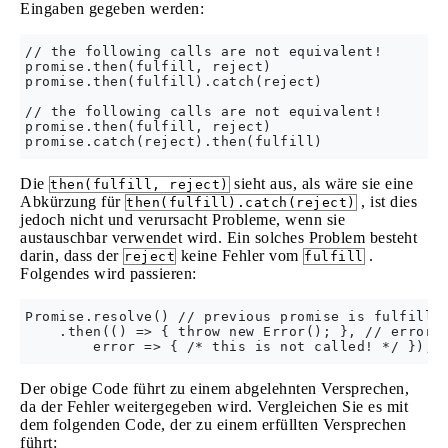
Eingaben gegeben werden:
// the following calls are not equivalent!

promise.then(fulfill, reject)

promise.then(fulfill).catch(reject)

// the following calls are not equivalent!

promise.then(fulfill, reject)

Die
sieht aus, als wäre sie eine
then(fulfill, reject)
Abkürzung für
, ist dies
then(fulfill).catch(reject)
jedoch nicht und verursacht Probleme, wenn sie
austauschbar verwendet wird. Ein solches Problem besteht
darin, dass der
keine Fehler vom
.
reject
fulfill
Folgendes wird passieren:
Promise.resolve() // previous promise is fulfilled
    .then(() => { throw new Error(); }, // error i
Der obige Code führt zu einem abgelehnten Versprechen,
da der Fehler weitergegeben wird. Vergleichen Sie es mit
dem folgenden Code, der zu einem erfüllten Versprechen
führt: