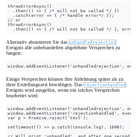
throwErrorAsync()

  .then(() => { /* will not be called */ })

  .catch(error => { /* handle error*/ });

// or

throwErrorAsync()

Alternativ abonnieren Sie das
unhandledrejection
Ereignis alle unbehandelten abgelehnte Versprechen zu
fangen:
Einige Versprechen können ihre Ablehnung später als zu
ihrer Erstellungszeit bewältigen. Das
rejectionhandled
Ereignis wird ausgelöst, wenn ein solches Versprechen
bearbeitet wird:
window.addEventListener('unhandledrejection', even
window.addEventListener('rejectionhandled', event 
var p = Promise.reject('test');

setTimeout(() => p.catch(console.log), 1000);
