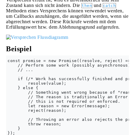
Zustand kann sich nicht ändern. Die
und
then
catch
Methoden eines Versprechens können verwendet werden,
um Callbacks anzuhängen, die ausgeführt werden, wenn sie
abgerechnet werden. Diese Rückrufe werden mit dem
Erfüllungswert bzw. dem Ablehnungsgrund aufgerufen.
Beispiel
const promise = new Promise((resolve, reject) => {
    // Perform some work (possibly asynchronous)

    // ...

    if (/* Work has successfully finished and prod
        resolve(value);

    } else {

        // Something went wrong because of "reason
        // The reason is traditionally an Error ob
        // this is not required or enforced.

        let reason = new Error(message);

        reject(reason);

        // Throwing an error also rejects the prom
        throw reason;

    }
