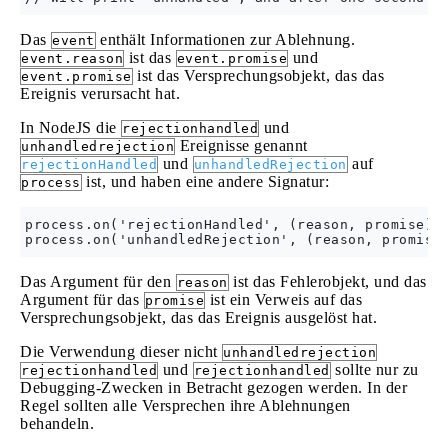
Das
enthält Informationen zur Ablehnung.
event
ist das
und
event.reason
event.promise
ist das Versprechungsobjekt, das das
event.promise
Ereignis verursacht hat.
In NodeJS die
und
rejectionhandled
Ereignisse genannt
unhandledrejection
und
auf
rejectionHandled
unhandledRejection
ist, und haben eine andere Signatur:
process
process.on('rejectionHandled', (reason, promise) =
Das Argument für den
ist das Fehlerobjekt, und das
reason
Argument für das
ist ein Verweis auf das
promise
Versprechungsobjekt, das das Ereignis ausgelöst hat.
Die Verwendung dieser nicht
unhandledrejection
und
sollte nur zu
rejectionhandled
rejectionhandled
Debugging-Zwecken in Betracht gezogen werden. In der
Regel sollten alle Versprechen ihre Ablehnungen
behandeln.