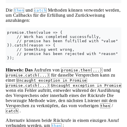
Die
und
Methoden können verwendet werden,
then
catch
um Callbacks für die Erfüllung und Zurückweisung
anzuhängen:
promise.then(value => {

    // Work has completed successfully,

    // promise has been fulfilled with "value"

}).catch(reason => {

    // Something went wrong,

    // promise has been rejected with "reason"

Hinweis: Das
Aufrufen von
und
promise.then(...)
für dasselbe Versprechen kann zu
promise.catch(...)
einer
Uncaught exception in Promise
promise.catch(...)
Uncaught exception in Promise
wenn ein Fehler auftritt, entweder während der Ausführung
des Versprechens oder innerhalb eines der Rückrufe Die
bevorzugte Methode wäre, den nächsten Listener mit dem
Versprechen zu verknüpfen, das vom vorherigen
/
then
.
catch
Alternativ können beide Rückrufe in einem einzigen Anruf
verbunden werden, um
:
then