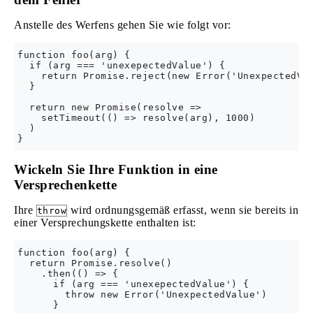
Anstelle des Werfens gehen Sie wie folgt vor:
function foo(arg) {

  if (arg === 'unexepectedValue') {

    return Promise.reject(new Error('UnexpectedVal
  }

  return new Promise(resolve => 

    setTimeout(() => resolve(arg), 1000)

  )

Wickeln Sie Ihre Funktion in eine
Versprechenkette
Ihre
wird ordnungsgemäß erfasst, wenn sie bereits in
throw
einer Versprechungskette enthalten ist:
function foo(arg) {

  return Promise.resolve()

    .then(() => {

      if (arg === 'unexepectedValue') {

        throw new Error('UnexpectedValue')

      }
