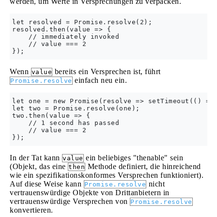
werden, um Werte in Versprechungen zu verpacken.
let resolved = Promise.resolve(2);

resolved.then(value => {

    // immediately invoked

    // value === 2

Wenn
bereits ein Versprechen ist, führt
value
einfach neu ein.
Promise.resolve
let one = new Promise(resolve => setTimeout(() => 
let two = Promise.resolve(one);

two.then(value => {

    // 1 second has passed

    // value === 2

In der Tat kann
ein beliebiges "thenable" sein
value
(Objekt, das eine
Methode definiert, die hinreichend
then
wie ein spezifikationskonformes Versprechen funktioniert).
Auf diese Weise kann
nicht
Promise.resolve
vertrauenswürdige Objekte von Drittanbietern in
vertrauenswürdige Versprechen von
Promise.resolve
konvertieren.