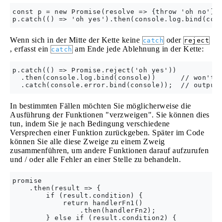
const p = new Promise(resolve => {throw 'oh no'});
Wenn sich in der Mitte der Kette keine
oder
catch
reject
, erfasst ein
am Ende jede Ablehnung in der Kette:
catch
p.catch(() => Promise.reject('oh yes'))

  .then(console.log.bind(console))      // won't b
In bestimmten Fällen möchten Sie möglicherweise die
Ausführung der Funktionen "verzweigen". Sie können dies
tun, indem Sie je nach Bedingung verschiedene
Versprechen einer Funktion zurückgeben. Später im Code
können Sie alle diese Zweige zu einem Zweig
zusammenführen, um andere Funktionen darauf aufzurufen
und / oder alle Fehler an einer Stelle zu behandeln.
promise

    .then(result => {          

        if (result.condition) {

            return handlerFn1() 

                .then(handlerFn2);

        } else if (result.condition2) {
