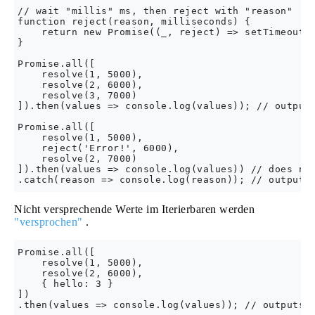
// wait "millis" ms, then reject with "reason"

function reject(reason, milliseconds) {

    return new Promise((_, reject) => setTimeout((
}

Promise.all([

    resolve(1, 5000),

    resolve(2, 6000),

    resolve(3, 7000)    

]).then(values => console.log(values)); // outputs
Promise.all([

    resolve(1, 5000),

    reject('Error!', 6000),

    resolve(2, 7000)

]).then(values => console.log(values)) // does not
Nicht versprechende Werte im Iterierbaren werden
"versprochen"
.
Promise.all([

    resolve(1, 5000),

    resolve(2, 6000),

    { hello: 3 }

])
