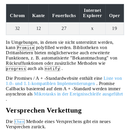
Internet
O
Chrom
Kante
Feuerfuchs
Explorer
Oper
32
12
27
x
19
In Umgebungen, in denen sie nicht unterstützt werden,
kann
polyfilled werden. Bibliotheken von
Promise
Drittanbietern bieten möglicherweise auch erweiterte
Funktionen, z. B. automatisierte "Bekanntmachung" von
Rückruffunktionen oder zusätzliche Methoden wie
auch als
.
progress
notify
Die Promises / A + -Standardwebsite enthält eine
Liste von
1.0- und 1.1-kompatiblen Implementierungen
. Promise
Callbacks basierend auf dem A + -Standard werden immer
asynchron als
Mikrotasks in der Ereignisschleife ausgeführt
.
Versprechen Verkettung
Die
Methode eines Versprechens gibt ein neues
then
Versprechen zurück.