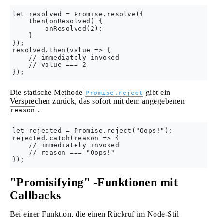
let resolved = Promise.resolve({

    then(onResolved) {

        onResolved(2);

    }

});

resolved.then(value => {

    // immediately invoked

    // value === 2

Die statische Methode
gibt ein
Promise.reject
Versprechen zurück, das sofort mit dem angegebenen
.
reason
let rejected = Promise.reject("Oops!");

rejected.catch(reason => {

    // immediately invoked

    // reason === "Oops!"

"Promisifying" -Funktionen mit
Callbacks
Bei einer Funktion, die einen Rückruf im Node-Stil