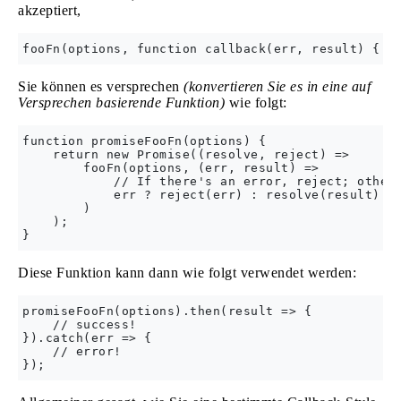
akzeptiert,
Sie können es versprechen
(konvertieren Sie es in eine auf
Versprechen basierende Funktion)
wie folgt:
function promiseFooFn(options) {

    return new Promise((resolve, reject) =>

        fooFn(options, (err, result) =>

            // If there's an error, reject; otherw
            err ? reject(err) : resolve(result)

        )

    );

Diese Funktion kann dann wie folgt verwendet werden:
promiseFooFn(options).then(result => {

    // success!

}).catch(err => {

    // error!
