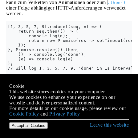
kann zum Verketten von Animationen oder zum
.then()
einer Folge abhängiger HTTP-Anforderungen verwendet
werden.
[1, 3, 5, 7, 9].reduce((seq, n) => {

    return seq.then(() => {

        console.log(n);

        return new Promise(res => setTimeout(res, 
    });

}, Promise.resolve()).then(

    () => console.log('done'),

    (e) => console.log(e)

);

Erläuterung:
Cookie
This website stores cookies on your computer.
Wir rufen
für ein
auf und
.reduce()
.reduce()
We use cookies to enhance your experience on our
stellen
als Anfangswert
Promise.resolve()
website and deliver personalized content.
.
Promise.resolve()
For more details on our cookie usage, please review our
Jedes reduzierte Element fügt dem ursprünglichen
Cookie Policy
Wert ein
and
Privacy Policy
.
.then()
‚s Produkt wird Promise.resolve (). dann
reduce()
(...). dann (...).
Leave this website
Accept all Cookies
Nach dem Verkleinern fügen wir manuell einen
, um
.then(successHandler, errorHandler)