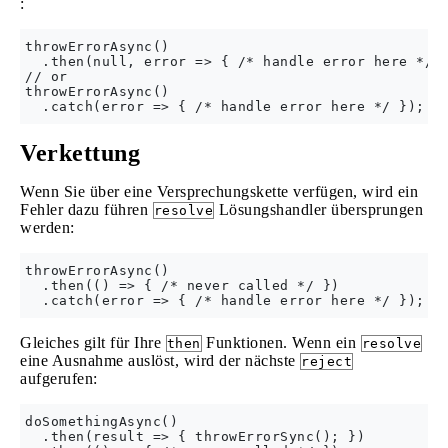
:
throwErrorAsync()

  .then(null, error => { /* handle error here */ }
// or

throwErrorAsync()

Verkettung
Wenn Sie über eine Versprechungskette verfügen, wird ein
Fehler dazu führen
Lösungshandler übersprungen
resolve
werden:
throwErrorAsync()

  .then(() => { /* never called */ })

Gleiches gilt für Ihre
Funktionen. Wenn ein
then
resolve
eine Ausnahme auslöst, wird der nächste
reject
aufgerufen:
doSomethingAsync()

  .then(result => { throwErrorSync(); })
