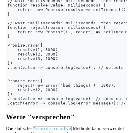
// wait "milliseconds" milliseconds, then resolve 
function resolve(value, milliseconds) {

    return new Promise(resolve => setTimeout(() =>
}

// wait "milliseconds" milliseconds, then reject w
function reject(reason, milliseconds) {

    return new Promise((_, reject) => setTimeout((
}

Promise.race([

    resolve(1, 5000),

    resolve(2, 3000),

    resolve(3, 1000)

])

.then(value => console.log(value)); // outputs "3"
Promise.race([

    reject(new Error('bad things!'), 1000),

    resolve(2, 2000)

])

.then(value => console.log(value)) // does not out
Werte "versprechen"
Die statische
Methode kann verwendet
Promise.resolve