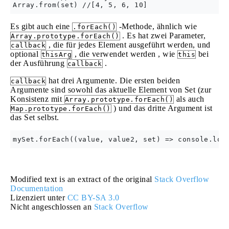
Es gibt auch eine
-Methode, ähnlich wie
.forEach()
. Es hat zwei Parameter,
Array.prototype.forEach()
, die für jedes Element ausgeführt werden, und
callback
optional
, die verwendet werden , wie
bei
thisArg
this
der Ausführung
.
callback
hat drei Argumente. Die ersten beiden
callback
Argumente sind sowohl das aktuelle Element von Set (zur
Konsistenz mit
als auch
Array.prototype.forEach()
) und das dritte Argument ist
Map.prototype.forEach()
das Set selbst.
Modified text is an extract of the original
Stack Overflow
Documentation
Lizenziert unter
CC BY-SA 3.0
Nicht angeschlossen an
Stack Overflow