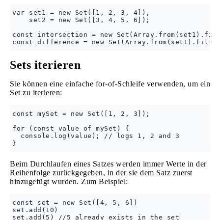
var set1 = new Set([1, 2, 3, 4]),

    set2 = new Set([3, 4, 5, 6]);

const intersection = new Set(Array.from(set1).filt
Sets iterieren
Sie können eine einfache for-of-Schleife verwenden, um ein
Set zu iterieren:
const mySet = new Set([1, 2, 3]);

for (const value of mySet) {

  console.log(value); // logs 1, 2 and 3

Beim Durchlaufen eines Satzes werden immer Werte in der
Reihenfolge zurückgegeben, in der sie dem Satz zuerst
hinzugefügt wurden. Zum Beispiel:
const set = new Set([4, 5, 6])

set.add(10)

set.add(5) //5 already exists in the set
