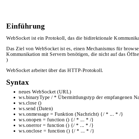
Einführung
WebSocket ist ein Protokoll, das die bidirektionale Kommunik
Das Ziel von WebSocket ist es, einen Mechanismus für browser
Kommunikation mit Servern benötigen, die nicht auf das Öff
)
WebSocket arbeitet über das HTTP-Protokoll.
Syntax
neues WebSocket (URL)
ws.binaryType / * Übermittlungstyp der empfangenen Nac
ws.close ()
ws.send (Daten)
ws.onmessage = Funktion (Nachricht) {/ * ... * /}
ws.onopen = function () {/ * ... * /}
ws.onerror = function () {/ * ... * /}
ws.onclose = function () {/ * ... * /}