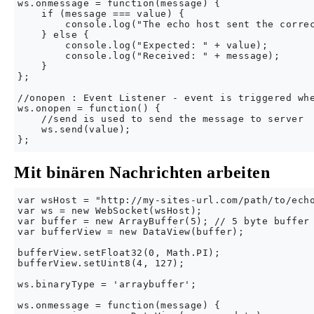
ws.onmessage = function(message) {

    if (message === value) {

        console.log("The echo host sent the correc
    } else {

        console.log("Expected: " + value);

        console.log("Received: " + message);

    }

};

//onopen : Event Listener - event is triggered whe
ws.onopen = function() {

    //send is used to send the message to server

    ws.send(value);

Mit binären Nachrichten arbeiten
var wsHost = "http://my-sites-url.com/path/to/echo
var ws = new WebSocket(wsHost);

var buffer = new ArrayBuffer(5); // 5 byte buffer

var bufferView = new DataView(buffer);

bufferView.setFloat32(0, Math.PI);

bufferView.setUint8(4, 127);

ws.binaryType = 'arraybuffer';

ws.onmessage = function(message) {
