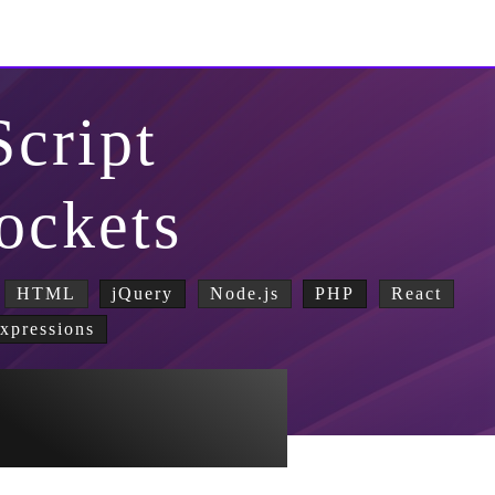
Script
ockets
HTML
jQuery
Node.js
PHP
React
xpressions