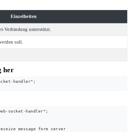
Einzelheiten
t-Verbindung unterstützt.
werden soll.
g her
cket-handler";

eb-socket-handler";

eceive message form server
