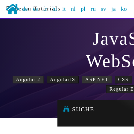
Learn Tutorials
de
es
fr
hi
it
nl
pl
ru
sv
ja
ko
Java
WebS
Angular 2
AngularJS
ASP.NET
CSS
Regular E
SUCHE…