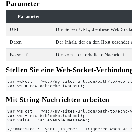
Parameter
Parameter
URL
Die Server-URL, die diese Web-Socke
Daten
Der Inhalt, der an den Host gesendet 
Botschaft
Die vom Host erhaltene Nachricht.
Stellen Sie eine Web-Socket-Verbindun
var wsHost = "ws://my-sites-url.com/path/to/web-so
Mit String-Nachrichten arbeiten
var wsHost = "ws://my-sites-url.com/path/to/echo-w
var ws = new WebSocket(wsHost);

var value = "an example message";

//onmessage : Event Listener - Triggered when we r