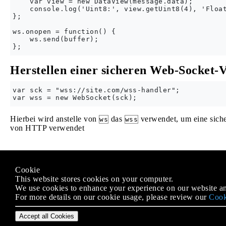
    var view = new DataView(message.data);

    console.log('Uint8:', view.getUint8(4), 'Float
};

ws.onopen = function() {

    ws.send(buffer);

Herstellen einer sicheren Web-Socket-
var sck = "wss://site.com/wss-handler";

Hierbei wird anstelle von
das
verwendet, um eine sich
ws
wss
von HTTP verwendet
Modified text is an extract of the original
Stack Overflow Docu
Cookie
Lizenziert unter
CC BY-SA 3.0
This website stores cookies on your computer.
Nicht angeschlossen an
Stack Overflow
We use cookies to enhance your experience on our website an
For more details on our cookie usage, please review our
Cook
Accept all Cookies