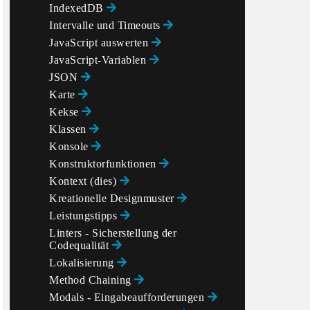
IndexedDB
Intervalle und Timeouts
JavaScript auswerten
JavaScript-Variablen
JSON
Karte
ow we are ready to send and receives messages from se
Kekse
Klassen
Konsole
Konstruktorfunktionen
Kontext (dies)
Kreationelle Designmuster
Leistungstipps
Linters - Sicherstellung der
Codequalität
Lokalisierung
Method Chaining
Modals - Eingabeaufforderungen