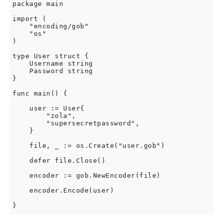
package main

import (

    "encoding/gob"

    "os"

)

type User struct {

    Username string

    Password string

}

func main() {

    user := User{

        "zola",

        "supersecretpassword",

    }

    file, _ := os.Create("user.gob")

    defer file.Close()

    encoder := gob.NewEncoder(file)

    encoder.Encode(user)
