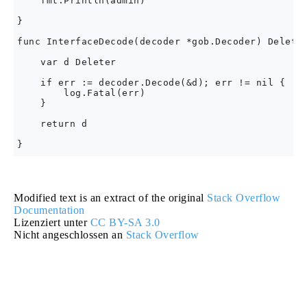
    fmt.Println(admin)

}

func InterfaceDecode(decoder *gob.Decoder) Deleter
    var d Deleter

    if err := decoder.Decode(&d); err != nil {

        log.Fatal(err)

    }

    return d

Modified text is an extract of the original
Stack Overflow
Documentation
Lizenziert unter
CC BY-SA 3.0
Nicht angeschlossen an
Stack Overflow