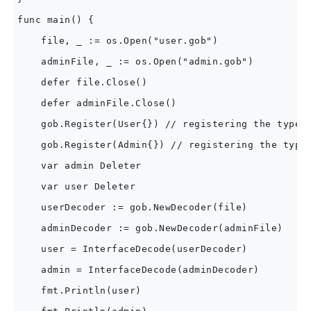
func main() {

    file, _ := os.Open("user.gob")

    adminFile, _ := os.Open("admin.gob")

    defer file.Close()

    defer adminFile.Close()

    gob.Register(User{}) // registering the type a
    gob.Register(Admin{}) // registering the type 
    var admin Deleter

    var user Deleter

    userDecoder := gob.NewDecoder(file)

    adminDecoder := gob.NewDecoder(adminFile)

    user = InterfaceDecode(userDecoder)

    admin = InterfaceDecode(adminDecoder)

    fmt.Println(user)
