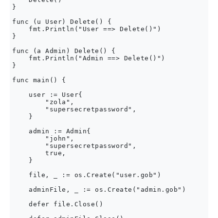
}

func (u User) Delete() {

    fmt.Println("User ==> Delete()")

}

func (a Admin) Delete() {

    fmt.Println("Admin ==> Delete()")

}

func main() {

    user := User{

        "zola",

        "supersecretpassword",

    }

    admin := Admin{

        "john",

        "supersecretpassword",

        true,

    }

    file, _ := os.Create("user.gob")

    adminFile, _ := os.Create("admin.gob")

    defer file.Close()
