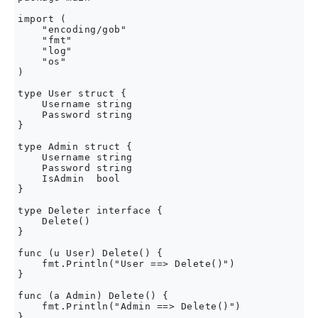
import (

    "encoding/gob"

    "fmt"

    "log"

    "os"

)

type User struct {

    Username string

    Password string

}

type Admin struct {

    Username string

    Password string

    IsAdmin  bool

}

type Deleter interface {

    Delete()

}

func (u User) Delete() {

    fmt.Println("User ==> Delete()")

}

func (a Admin) Delete() {

    fmt.Println("Admin ==> Delete()")

}
