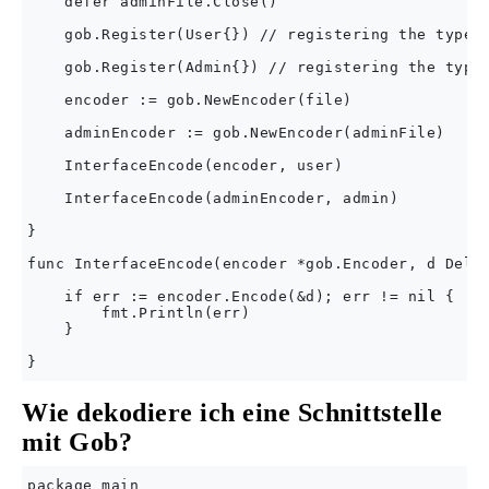
    defer adminFile.Close()

    gob.Register(User{}) // registering the type a
    gob.Register(Admin{}) // registering the type 
    encoder := gob.NewEncoder(file)

    adminEncoder := gob.NewEncoder(adminFile)

    InterfaceEncode(encoder, user)

    InterfaceEncode(adminEncoder, admin)

}

func InterfaceEncode(encoder *gob.Encoder, d Delet
    if err := encoder.Encode(&d); err != nil {

        fmt.Println(err)

    }

Wie dekodiere ich eine Schnittstelle
mit Gob?
package main
