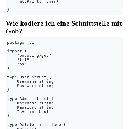
    fmt.Println(user)

Wie kodiere ich eine Schnittstelle mit
Gob?
package main

import (

    "encoding/gob"

    "fmt"

    "os"

)

type User struct {

    Username string

    Password string

}

type Admin struct {

    Username string

    Password string

    IsAdmin  bool

}

type Deleter interface {

    Delete()
