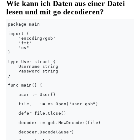
Wie kann ich Daten aus einer Datei
lesen und mit go decodieren?
package main

import (

    "encoding/gob"

    "fmt"

    "os"

)

type User struct {

    Username string

    Password string

}

func main() {

    user := User{}

    file, _ := os.Open("user.gob")

    defer file.Close()

    decoder := gob.NewDecoder(file)

    decoder.Decode(&user)
