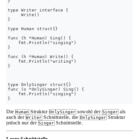
}

type Writer interface {

     Write()

}

type Human struct{}

func (h *Human) Sing() {

    fmt.Println("singing")

}

func (h *Human) Write() {

    fmt.Println("writing")

}

type OnlySinger struct{}

func (o *OnlySinger) Sing() {

    fmt.Println("singing")

Die
Struktur
sowohl der
als
Human
OnlySinger
Singer
auch der
Schnittstelle, die
Struktur
Writer
OnlySinger
jedoch nur der
Schnittstelle.
Singer
Leere Schnittstelle