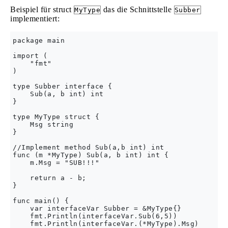
Beispiel für struct
das die Schnittstelle
MyType
Subber
implementiert:
package main

import (

    "fmt"

)

type Subber interface {

    Sub(a, b int) int

}

type MyType struct {

    Msg string

}

//Implement method Sub(a,b int) int

func (m *MyType) Sub(a, b int) int {

    m.Msg = "SUB!!!"

    return a - b;

}

func main() {

    var interfaceVar Subber = &MyType{}

    fmt.Println(interfaceVar.Sub(6,5))

    fmt.Println(interfaceVar.(*MyType).Msg)
