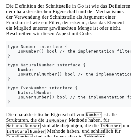
Die Definition der Schnittstelle in Go ist wie das Definieren
der charakteristischen Eigenschaft und der Mechanismus
der Verwendung der Schnittstelle als Argument einer
Funktion ist wie ein Filter, der erkennt, dass das Element
ein Mitglied unserer gewünschten Menge ist oder nicht.
Beschreiben wir diesen Aspekt mit Code:
type Number interface {

    IsNumber() bool // the implementation filter "
}

type NaturalNumber interface {

    Number

    IsNaturalNumber() bool // the implementation f
}

type EvenNumber interface {

    NaturalNumber

    IsEvenNumber() bool // the implementation filt
Die charakteristische Eigenschaft von
ist alle
Number
Strukturen, die die
Methode haben, für
IsNumber
sind alle diejenigen, die die
und
NaturalNumber
IsNumber
Methode haben, und schließlich für
IsNaturalNumber
sind alle Typen, die die
,
EvenNumber
IsNumber