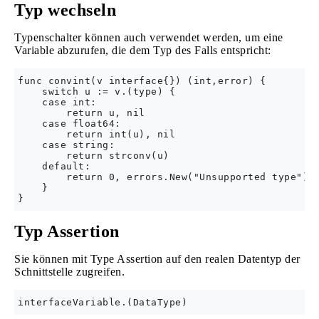
Typ wechseln
Typenschalter können auch verwendet werden, um eine
Variable abzurufen, die dem Typ des Falls entspricht:
func convint(v interface{}) (int,error) {

    switch u := v.(type) {

    case int:

        return u, nil

    case float64:

        return int(u), nil

    case string:

        return strconv(u)

    default:

        return 0, errors.New("Unsupported type")

    }

Typ Assertion
Sie können mit Type Assertion auf den realen Datentyp der
Schnittstelle zugreifen.