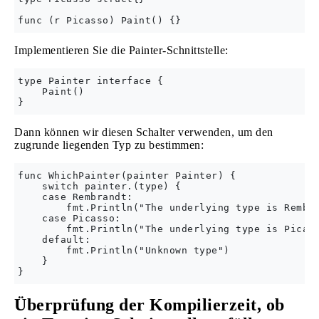
Implementieren Sie die Painter-Schnittstelle:
type Painter interface {

    Paint()

Dann können wir diesen Schalter verwenden, um den
zugrunde liegenden Typ zu bestimmen:
func WhichPainter(painter Painter) {

    switch painter.(type) {

    case Rembrandt:

        fmt.Println("The underlying type is Rembra
    case Picasso:

        fmt.Println("The underlying type is Picass
    default:

        fmt.Println("Unknown type")

    }

Überprüfung der Kompilierzeit, ob