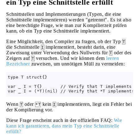
ein Typ eine Schnittstelle erfüllt
Schnittstellen und Implementierungen (Typen, die eine
Schnittstelle implementieren) werden "getrennt". Es ist also
eine berechtigte Frage, wie man zur Kompilierzeit prüfen
kann, ob ein Typ eine Schnittstelle implementiert.
Eine Möglichkeit, den Compiler zu fragen, ob der Typ
T
die Schnittstelle
implementiert, besteht darin, eine
I
Zuweisung unter Verwendung des Nullwerts für
oder des
T
Zeigers auf
versuchen. Und wir können dem
leeren
T
Bezeichner
zuweisen, um unnötigen Müll zu vermeiden:
type T struct{}

var _ I = T{}       // Verify that T implements I.
Wenn
oder
kein
implementieren, liegt ein Fehler bei
T
*T
I
der Kompilierung vor.
Diese Frage erscheint auch in der offiziellen FAQ:
Wie
kann ich garantieren, dass mein Typ eine Schnittstelle
erfüllt?