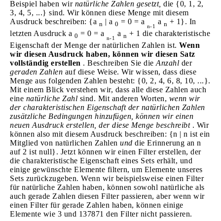
Beispiel haben wir
natürliche Zahlen gesetzt,
die {0, 1, 2,
3, 4, 5, ...} sind. Wir können diese Menge mit diesem
Ausdruck beschreiben: {a
| a
= 0 = a
a
+ 1}. In
n
0
n
n-1
letzten Ausdruck a
= 0 = a
a
+ 1 die charakteristische
0
n
n-1
Eigenschaft der Menge der natürlichen Zahlen ist.
Wenn
wir diesen Ausdruck haben, können wir diesen Satz
vollständig erstellen
. Beschreiben Sie die
Anzahl
der
geraden Zahlen
auf diese Weise. Wir wissen, dass diese
Menge aus folgenden Zahlen besteht: {0, 2, 4, 6, 8, 10, ...}.
Mit einem Blick verstehen wir, dass alle diese Zahlen auch
eine
natürliche Zahl
sind. Mit anderen Worten,
wenn wir
der charakteristischen Eigenschaft der natürlichen Zahlen
zusätzliche Bedingungen hinzufügen, können wir einen
neuen Ausdruck erstellen, der diese Menge beschreibt
. Wir
können also mit diesem Ausdruck beschreiben: {n | n ist ein
Mitglied von natürlichen Zahlen
und
die Erinnerung an n
auf 2 ist null}. Jetzt können wir einen Filter erstellen, der
die charakteristische Eigenschaft eines Sets erhält, und
einige gewünschte Elemente filtern, um Elemente unseres
Sets zurückzugeben. Wenn wir beispielsweise einen Filter
für natürliche Zahlen haben, können sowohl natürliche als
auch gerade Zahlen diesen Filter passieren, aber wenn wir
einen Filter für gerade Zahlen haben, können einige
Elemente wie 3 und 137871 den Filter nicht passieren.