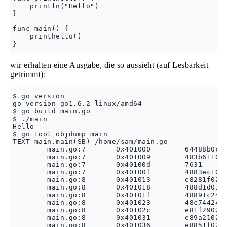
    println("Hello")

}

func main() {

    printhello()

wir erhalten eine Ausgabe, die so aussieht (auf Lesbarkeit
getrimmt):
$ go version

go version go1.6.2 linux/amd64

$ go build main.go

$ ./main

Hello

$ go tool objdump main

TEXT main.main(SB) /home/sam/main.go

        main.go:7       0x401000        64488b0c25
        main.go:7       0x401009        483b6110  
        main.go:7       0x40100d        7631      
        main.go:7       0x40100f        4883ec10  
        main.go:8       0x401013        e8281f0200
        main.go:8       0x401018        488d1d0113
        main.go:8       0x40101f        48891c24  
        main.go:8       0x401023        48c7442408
        main.go:8       0x40102c        e81f290200
        main.go:8       0x401031        e89a210200
        main.go:8       0x401036        e8851f0200