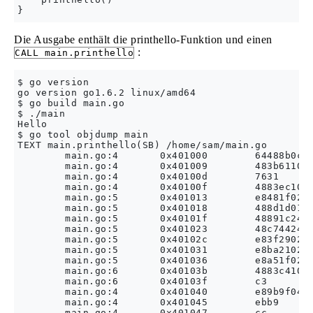
Die Ausgabe enthält die printhello-Funktion und einen
:
CALL main.printhello
$ go version

go version go1.6.2 linux/amd64

$ go build main.go

$ ./main

Hello

$ go tool objdump main

TEXT main.printhello(SB) /home/sam/main.go

        main.go:4       0x401000        64488b0c25
        main.go:4       0x401009        483b6110  
        main.go:4       0x40100d        7631      
        main.go:4       0x40100f        4883ec10  
        main.go:5       0x401013        e8481f0200
        main.go:5       0x401018        488d1d0113
        main.go:5       0x40101f        48891c24  
        main.go:5       0x401023        48c7442408
        main.go:5       0x40102c        e83f290200
        main.go:5       0x401031        e8ba210200
        main.go:5       0x401036        e8a51f0200
        main.go:6       0x40103b        4883c410  
        main.go:6       0x40103f        c3        
        main.go:4       0x401040        e89b9f0400
        main.go:4       0x401045        ebb9      
        main.go:4       0x401047        cc        