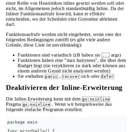
einer Reihe von Heuristiken inline gesetzt werden soll oder
nicht, im Allgemeinen jedoch standardmäßig Inline. Da der
Inliner Funktionsaufrufe loswird, kann er effektiv
entscheiden, wo der Scheduler eine Goroutine ablehnen
darf.
Funktionsaufrufe werden nicht eingebettet, wenn eine der
folgenden Bedingungen zutrifft (es gibt viele andere
Gründe, diese Liste ist unvollständig):
Funktionen sind variadisch (zB haben sie
args)
...
Funktionen haben eine "max hairyness", die über dem
Budget liegt (sie rezyklieren zu stark oder können aus
einem anderen Grund nicht analysiert werden)
Sie enthalten
,
sich oder
panic
recover
defer
Deaktivieren der Inline-Erweiterung
Die Inline-Erweiterung kann mit dem
go:noinline
Pragma
. Wenn wir beispielsweise das
go:noinline
folgende einfache Programm erstellen:
package main

func printhello() {
