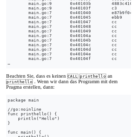
        main.go:9       0x40103b        4883c410  
        main.go:9       0x40103f        c3        
        main.go:7       0x401040        e87b9f0400
        main.go:7       0x401045        ebb9      
        main.go:7       0x401047        cc        
        main.go:7       0x401048        cc        
        main.go:7       0x401049        cc        
        main.go:7       0x40104a        cc        
        main.go:7       0x40104b        cc        
        main.go:7       0x40104c        cc        
        main.go:7       0x40104d        cc        
        main.go:7       0x40104e        cc        
        main.go:7       0x40104f        cc        
Beachten Sie, dass es keinen
an
CALL
printhello
. Wenn wir dann das Programm mit dem
printhello
Pragma erstellen, dann:
package main

//go:noinline

func printhello() {

    println("Hello")

}

func main() {

    printhello()
