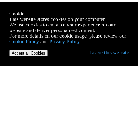
Cookie
This website stores cookies on your computer.
We use cookies to enhance your experience on our
website and deliver personalized content.
For more details on our cookie usage, please review our
Cookie Policy
and
Privacy Policy
Leave this website
Accept all Cookies
Erste Schritte mit Go
Analysieren von Befehlszeilenargumenten und
Flags
Analysieren von CSV-Dateien
Arbeiterpools
Arrays
Base64-Kodierung
Befehle ausführen