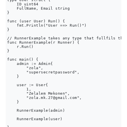
    ID uint64

    FullName, Email string

}

func (user User) Run() {

    fmt.Println("User ==> Run()")

}

// RunnerExample takes any type that fullfils the 
func RunnerExample(r Runner) {

    r.Run()

}

func main() {

    admin := Admin{

        "zola",

        "supersecretpassword",

    }

    user := User{

        1,

        "Zelalem Mekonen",

        "
zola.mk.27@gmail.com
",

    }

    RunnerExample(admin)

    RunnerExample(user)
