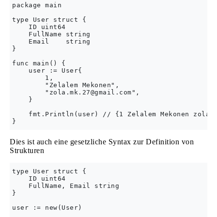
package main

type User struct {

    ID uint64

    FullName string

    Email    string

}

func main() {

    user := User{

        1,

        "Zelalem Mekonen",

        "
zola.mk.27@gmail.com
",

    }

    fmt.Println(user) // {1 Zelalem Mekonen 
zola.
Dies ist auch eine gesetzliche Syntax zur Definition von
Strukturen
type User struct {

    ID uint64

    FullName, Email string

}

user := new(User)
