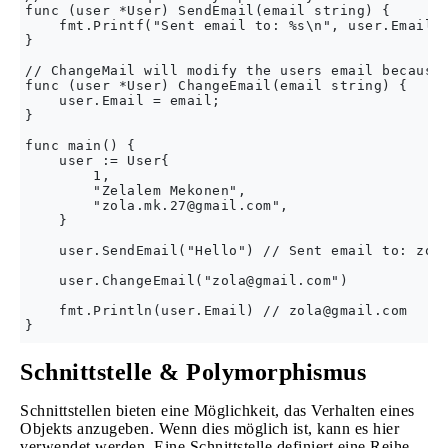
func (user *User) SendEmail(email string) {

    fmt.Printf("Sent email to: %s\n", user.Email)

}    

// ChangeMail will modify the users email because 
func (user *User) ChangeEmail(email string) {

    user.Email = email;

}

func main() {

    user := User{

        1,

        "Zelalem Mekonen",

        "
zola.mk.27@gmail.com
",

    }

    user.SendEmail("Hello") // Sent email to: 
zol
    user.ChangeEmail("
zola@gmail.com
")

    fmt.Println(user.Email) // 
zola@gmail.com
Schnittstelle & Polymorphismus
Schnittstellen bieten eine Möglichkeit, das Verhalten eines
Objekts anzugeben. Wenn dies möglich ist, kann es hier
verwendet werden. Eine Schnittstelle definiert eine Reihe