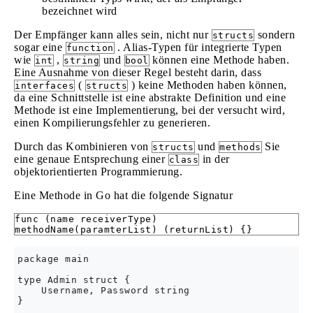
bezeichnet wird
Der Empfänger kann alles sein, nicht nur
sondern
structs
sogar eine
. Alias-Typen für integrierte Typen
function
wie
,
und
können eine Methode haben.
int
string
bool
Eine Ausnahme von dieser Regel besteht darin, dass
(
) keine Methoden haben können,
interfaces
structs
da eine Schnittstelle ist eine abstrakte Definition und eine
Methode ist eine Implementierung, bei der versucht wird,
einen Kompilierungsfehler zu generieren.
Durch das Kombinieren von
und
Sie
structs
methods
eine genaue Entsprechung einer
in der
class
objektorientierten Programmierung.
Eine Methode in Go hat die folgende Signatur
func (name receiverType)
methodName(paramterList) (returnList) {}
package main

type Admin struct {

    Username, Password string

}
