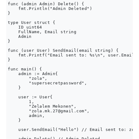
func (admin Admin) Delete() {

    fmt.Println("Admin Deleted")

}

type User struct {

    ID uint64

    FullName, Email string

    Admin

}

func (user User) SendEmail(email string) {

    fmt.Printf("Email sent to: %s\n", user.Email)

} 

func main() {

    admin := Admin{

        "zola",

        "supersecretpassword",

    }

    user := User{

        1,

        "Zelalem Mekonen",

        "
zola.mk.27@gmail.com
",

        admin,

    }

    user.SendEmail("Hello") // Email sent to: 
zol
    admin.Delete() // Admin Deleted
