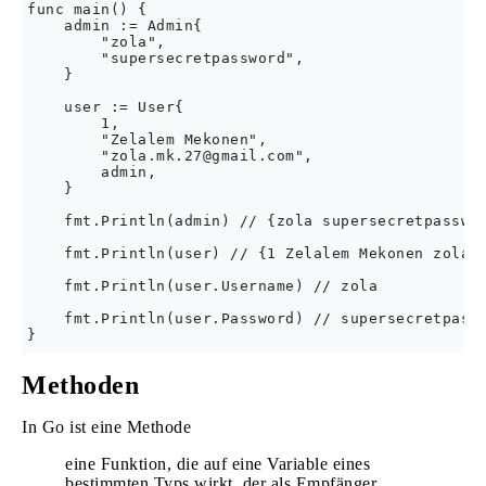
func main() {

    admin := Admin{

        "zola",

        "supersecretpassword",

    }

    user := User{

        1,

        "Zelalem Mekonen",

        "
zola.mk.27@gmail.com
",

        admin,

    }

    fmt.Println(admin) // {zola supersecretpasswor
    fmt.Println(user) // {1 Zelalem Mekonen 
zola.
    fmt.Println(user.Username) // zola

    fmt.Println(user.Password) // supersecretpassw
Methoden
In Go ist eine Methode
eine Funktion, die auf eine Variable eines
bestimmten Typs wirkt, der als Empfänger