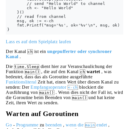
        // send "Hello World" to channel

        ch <- "Hello World"

    }()

    // read from channel

    msg, ok := <-ch

    fmt.Printf("msg='%s', ok='%v'\n", msg, ok)

Lass es auf dem Spielplatz laufen
Der Kanal
ist ein
ungepufferter oder synchroner
ch
Kanal
.
Die
dient hier zur Veranschaulichung der
time.Sleep
Funktion
, die auf den Kanal
wartet
, was
main()
ch
bedeutet, dass das als Goroutine ausgeführte
Funktionsliteral
Zeit hat, einen Wert über diesen Kanal zu
senden: Der
Empfangsoperator
blockiert die
<-ch
Ausführung von
. Wenn dies nicht der Fall ist, wird
main()
die Goroutine beim Beenden von
und hat keine
main()
Zeit, ihren Wert zu senden.
Warten auf Goroutinen
Go
-
Programme
zu
beenden
,
wenn die
endet
,
main