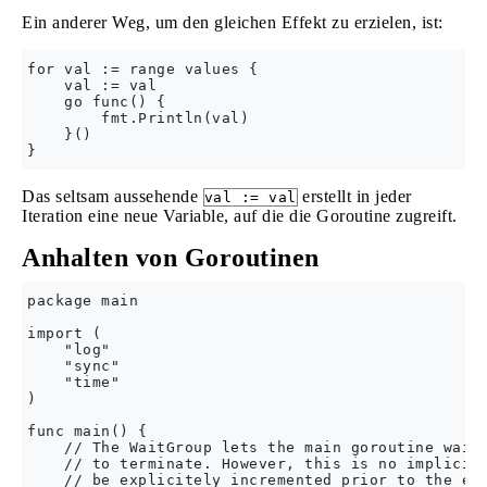
Ein anderer Weg, um den gleichen Effekt zu erzielen, ist:
for val := range values {

    val := val

    go func() {

        fmt.Println(val)

    }()

Das seltsam aussehende
erstellt in jeder
val := val
Iteration eine neue Variable, auf die die Goroutine zugreift.
Anhalten von Goroutinen
package main

import (

    "log"

    "sync"

    "time"

)

func main() {

    // The WaitGroup lets the main goroutine wait 
    // to terminate. However, this is no implicit 
    // be explicitely incremented prior to the exe