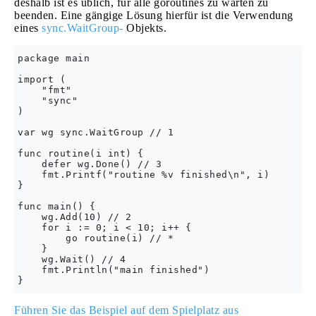
deshalb ist es üblich, für alle goroutines zu warten zu
beenden. Eine gängige Lösung hierfür ist die Verwendung
eines
sync.WaitGroup-
Objekts.
package main

import (

    "fmt"

    "sync"

)

var wg sync.WaitGroup // 1

func routine(i int) {

    defer wg.Done() // 3

    fmt.Printf("routine %v finished\n", i)

}

func main() {

    wg.Add(10) // 2

    for i := 0; i < 10; i++ {

        go routine(i) // *

    }

    wg.Wait() // 4

    fmt.Println("main finished")

Führen Sie das Beispiel auf dem Spielplatz aus