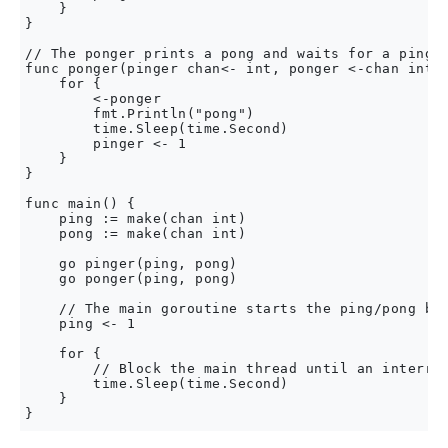
    }

}

// The ponger prints a pong and waits for a ping

func ponger(pinger chan<- int, ponger <-chan int) 
    for {

        <-ponger

        fmt.Println("pong")

        time.Sleep(time.Second)

        pinger <- 1

    }

}

func main() {

    ping := make(chan int)

    pong := make(chan int)

    go pinger(ping, pong)

    go ponger(ping, pong)

    // The main goroutine starts the ping/pong by 
    ping <- 1

    for {

        // Block the main thread until an interrup
        time.Sleep(time.Second)

    }
