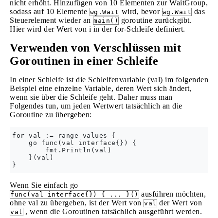
nicht erhöht. Hinzufügen von 10 Elementen zur WaitGroup,
sodass auf 10 Elemente
wird, bevor
das
wg.Wait
wg.Wait
Steuerelement wieder an
goroutine zurückgibt.
main()
Hier wird der Wert von i in der for-Schleife definiert.
Verwenden von Verschlüssen mit
Goroutinen in einer Schleife
In einer Schleife ist die Schleifenvariable (val) im folgenden
Beispiel eine einzelne Variable, deren Wert sich ändert,
wenn sie über die Schleife geht. Daher muss man
Folgendes tun, um jeden Wertwert tatsächlich an die
Goroutine zu übergeben:
for val := range values {

    go func(val interface{}) {

        fmt.Println(val)

    }(val)

Wenn Sie einfach go
ausführen möchten,
func(val interface{}) { ... }()
ohne val zu übergeben, ist der Wert von
der Wert von
val
, wenn die Goroutinen tatsächlich ausgeführt werden.
val