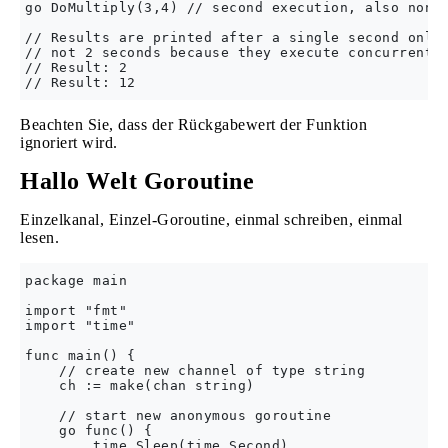
go DoMultiply(3,4) // second execution, also non-b
// Results are printed after a single second only,
// not 2 seconds because they execute concurrently
// Result: 2

Beachten Sie, dass der Rückgabewert der Funktion
ignoriert wird.
Hallo Welt Goroutine
Einzelkanal, Einzel-Goroutine, einmal schreiben, einmal
lesen.
package main

import "fmt"

import "time"

func main() {

    // create new channel of type string

    ch := make(chan string)

    // start new anonymous goroutine

    go func() {

        time.Sleep(time.Second)
