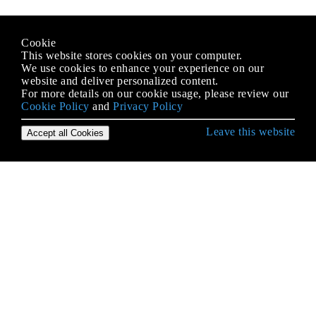
Cookie
This website stores cookies on your computer.
We use cookies to enhance your experience on our
website and deliver personalized content.
For more details on our cookie usage, please review our
Cookie Policy
and
Privacy Policy
Leave this website
Accept all Cookies
Erste Schritte mit Go
Analysieren von Befehlszeilenargumenten und
Flags
Analysieren von CSV-Dateien
Arbeiterpools
Arrays
Base64-Kodierung
Befehle ausführen