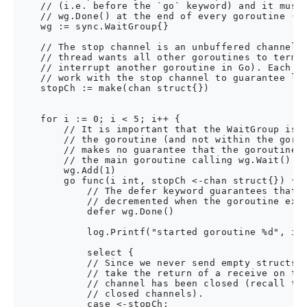
    // (i.e. before the `go` keyword) and it must 
    // wg.Done() at the end of every goroutine (ty
    wg := sync.WaitGroup{}

    // The stop channel is an unbuffered channel t
    // thread wants all other goroutines to termin
    // interrupt another goroutine in Go). Each go
    // work with the stop channel to guarantee liv
    stopCh := make(chan struct{})

    for i := 0; i < 5; i++ {

        // It is important that the WaitGroup is i
        // the goroutine (and not within the gorou
        // makes no guarantee that the goroutine s
        // the main goroutine calling wg.Wait().

        wg.Add(1)

        go func(i int, stopCh <-chan struct{}) {

            // The defer keyword guarantees that t
            // decremented when the goroutine exit
            defer wg.Done()

            log.Printf("started goroutine %d", i)

            select {

            // Since we never send empty structs o
            // take the return of a receive on the
            // channel has been closed (recall tha
            // closed channels).   

            case <-stopCh:
