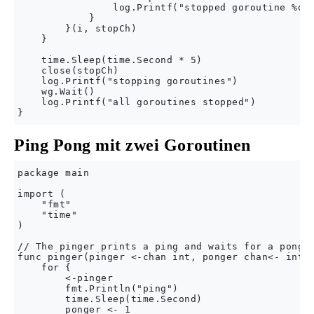
                log.Printf("stopped goroutine %d",
            }

        }(i, stopCh)

    }

    time.Sleep(time.Second * 5)

    close(stopCh)

    log.Printf("stopping goroutines")

    wg.Wait()

    log.Printf("all goroutines stopped")

Ping Pong mit zwei Goroutinen
package main

import (

    "fmt"

    "time"

)

// The pinger prints a ping and waits for a pong

func pinger(pinger <-chan int, ponger chan<- int) 
    for {

        <-pinger

        fmt.Println("ping")

        time.Sleep(time.Second)

        ponger <- 1
