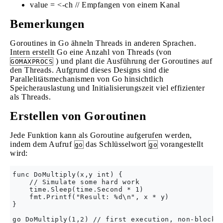
value = <-ch // Empfangen von einem Kanal
Bemerkungen
Goroutines in Go ähneln Threads in anderen Sprachen.
Intern erstellt Go eine Anzahl von Threads (von
) und plant die Ausführung der Goroutines auf
GOMAXPROCS
den Threads. Aufgrund dieses Designs sind die
Parallelitätsmechanismen von Go hinsichtlich
Speicherauslastung und Initialisierungszeit viel effizienter
als Threads.
Erstellen von Goroutinen
Jede Funktion kann als Goroutine aufgerufen werden,
indem dem Aufruf
das Schlüsselwort
vorangestellt
go
go
wird:
func DoMultiply(x,y int) {

    // Simulate some hard work

    time.Sleep(time.Second * 1)

    fmt.Printf("Result: %d\n", x * y)

}

go DoMultiply(1,2) // first execution, non-blockin