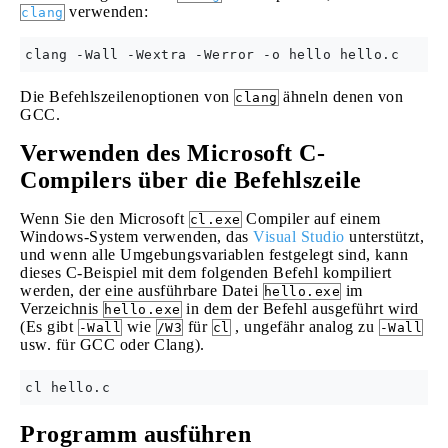
verwenden:
clang
Die Befehlszeilenoptionen von
ähneln denen von
clang
GCC.
Verwenden des Microsoft C-
Compilers über die Befehlszeile
Wenn Sie den Microsoft
Compiler auf einem
cl.exe
Windows-System verwenden, das
Visual Studio
unterstützt,
und wenn alle Umgebungsvariablen festgelegt sind, kann
dieses C-Beispiel mit dem folgenden Befehl kompiliert
werden, der eine ausführbare Datei
im
hello.exe
Verzeichnis
in dem der Befehl ausgeführt wird
hello.exe
(Es gibt
wie
für
, ungefähr analog zu
-Wall
/W3
cl
-Wall
usw. für GCC oder Clang).
Programm ausführen