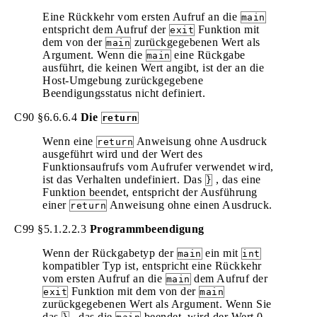
Eine Rückkehr vom ersten Aufruf an die
main
entspricht dem Aufruf der
Funktion mit
exit
dem von der
zurückgegebenen Wert als
main
Argument. Wenn die
eine Rückgabe
main
ausführt, die keinen Wert angibt, ist der an die
Host-Umgebung zurückgegebene
Beendigungsstatus nicht definiert.
C90 §6.6.6.4
Die
return
Wenn eine
Anweisung ohne Ausdruck
return
ausgeführt wird und der Wert des
Funktionsaufrufs vom Aufrufer verwendet wird,
ist das Verhalten undefiniert. Das
, das eine
}
Funktion beendet, entspricht der Ausführung
einer
Anweisung ohne einen Ausdruck.
return
C99 §5.1.2.2.3
Programmbeendigung
Wenn der Rückgabetyp der
ein mit
main
int
kompatibler Typ ist, entspricht eine Rückkehr
vom ersten Aufruf an die
dem Aufruf der
main
Funktion mit dem von der
exit
main
zurückgegebenen Wert als Argument. Wenn Sie
das
, das die
beendet, wird der Wert 0