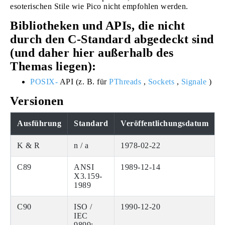
esoterischen Stile wie Pico nicht empfohlen werden.
Bibliotheken und APIs, die nicht
durch den C-Standard abgedeckt sind
(und daher hier außerhalb des
Themas liegen):
POSIX-
API (z. B. für
PThreads
,
Sockets
,
Signale
)
Versionen
Ausführung
Standard
Veröffentlichungsdatum
K & R
n / a
1978-02-22
C89
ANSI
1989-12-14
X3.159-
1989
C90
ISO /
1990-12-20
IEC
9899: