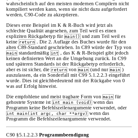
wahrscheinlich auf den meisten modernen Compilern nicht
kompiliert werden kann, wenn sie nicht dazu aufgefordert
werden, C90-Code zu akzeptieren.
Dieses erste Beispiel im K & R-Buch wird jetzt als
schlechte Qualität angesehen, zum Teil weil es einen
expliziten Rückgabetyp für
und zum Teil weil es
main()
keine
. Die 2. Auflage des Buches wurde für den
return
alten C89-Standard geschrieben. In C89 würde der Typ von
standardmäßig
, das K & R-Beispiel gibt jedoch
main
int
keinen definierten Wert an die Umgebung zurück. In C99
und späteren Standards ist der Rückgabetyp erforderlich,
aber es ist sicher, die
von
(und nur
)
return
main
main
auszulassen, da ein Sonderfall mit C99 5.1.2.2.3 eingeführt
wurde. Dies ist gleichbedeutend mit der Rückgabe von 0
was auf Erfolg hinweist.
Die empfohlene und meist tragbare Form von
für
main
gehostete Systeme ist
wenn das
int main (void)
Programm keine Befehlszeilenargumente verwendet, oder
wenn das
int main(int argc, char **argv)
Programm die Befehlszeilenargumente verwendet.
C90 §5.1.2.2.3
Programmbeendigung