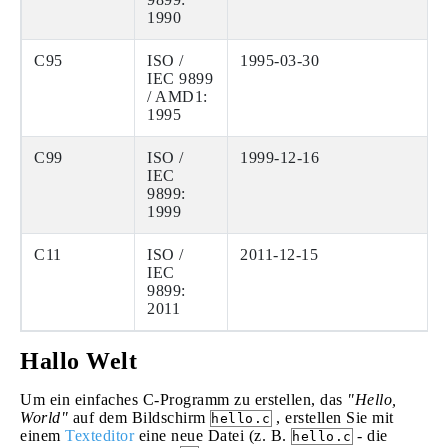
1990
C95
ISO /
1995-03-30
IEC 9899
/ AMD1:
1995
C99
ISO /
1999-12-16
IEC
9899:
1999
C11
ISO /
2011-12-15
IEC
9899:
2011
Hallo Welt
Um ein einfaches C-Programm zu erstellen, das
"Hello,
World"
auf dem Bildschirm
, erstellen Sie mit
hello.c
einem
Texteditor
eine neue Datei (z. B.
- die
hello.c