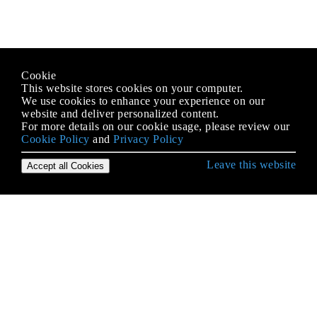
Cookie
This website stores cookies on your computer.
We use cookies to enhance your experience on our
website and deliver personalized content.
For more details on our cookie usage, please review our
Cookie Policy
and
Privacy Policy
Leave this website
Accept all Cookies
Erste Schritte mit C Language
- Klassifizierung und Konvertierung von Zeichen
Aliasing und effektiver Typ
Allgemeine C-Programmiersprachen und
Entwicklerpraktiken
Arrays