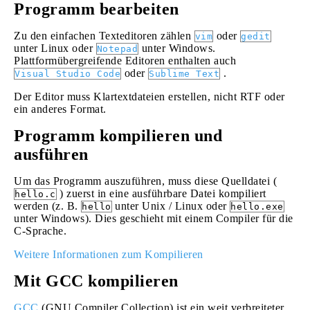
Programm bearbeiten
Zu den einfachen Texteditoren zählen
oder
vim
gedit
unter Linux oder
unter Windows.
Notepad
Plattformübergreifende Editoren enthalten auch
oder
.
Visual Studio Code
Sublime Text
Der Editor muss Klartextdateien erstellen, nicht RTF oder
ein anderes Format.
Programm kompilieren und
ausführen
Um das Programm auszuführen, muss diese Quelldatei (
) zuerst in eine ausführbare Datei kompiliert
hello.c
werden (z. B.
unter Unix / Linux oder
hello
hello.exe
unter Windows). Dies geschieht mit einem Compiler für die
C-Sprache.
Weitere Informationen zum Kompilieren
Mit GCC kompilieren
GCC
(GNU Compiler Collection) ist ein weit verbreiteter