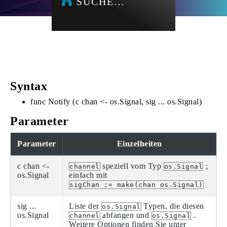
SUCHE…
Syntax
func Notify (c chan <- os.Signal, sig ... os.Signal)
Parameter
Parameter
Einzelheiten
c chan <-
speziell vom Typ
;
channel
os.Signal
os.Signal
einfach mit
sigChan := make(chan os.Signal)
sig ...
Liste der
Typen, die diesen
os.Signal
os.Signal
abfangen und
.
channel
os.Signal
Weitere Optionen finden Sie unter