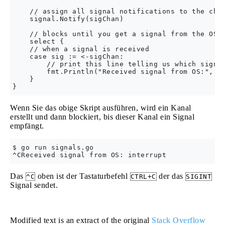
    // assign all signal notifications to the chan
    signal.Notify(sigChan)

    // blocks until you get a signal from the OS

    select {

    // when a signal is received

    case sig := <-sigChan:

        // print this line telling us which signal
        fmt.Println("Received signal from OS:", si
    }

Wenn Sie das obige Skript ausführen, wird ein Kanal
erstellt und dann blockiert, bis dieser Kanal ein Signal
empfängt.
$ go run signals.go 

Das
oben ist der Tastaturbefehl
der das
^C
CTRL+C
SIGINT
Signal sendet.
Modified text is an extract of the original
Stack Overflow