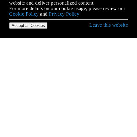
website and deliver personalized content.
For more details on our cookie usage, please review our
Cookie Policy
and
Privacy Policy
Leave this website
Accept all Cookies
Erste Schritte mit Go
Analysieren von Befehlszeilenargumenten und
Flags
Analysieren von CSV-Dateien
Arbeiterpools
Arrays
Base64-Kodierung
Befehle ausführen
Best Practices zur Projektstruktur
Bilder
cgo