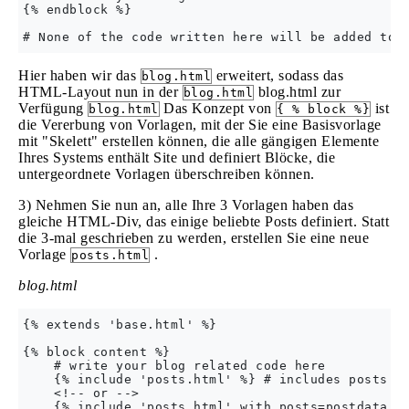
{% endblock %}

Hier haben wir das
erweitert, sodass das
blog.html
HTML-Layout nun in der
blog.html zur
blog.html
Verfügung
Das Konzept von
ist
blog.html
{ % block %}
die Vererbung von Vorlagen, mit der Sie eine Basisvorlage
mit "Skelett" erstellen können, die alle gängigen Elemente
Ihres Systems enthält Site und definiert Blöcke, die
untergeordnete Vorlagen überschreiben können.
3) Nehmen Sie nun an, alle Ihre 3 Vorlagen haben das
gleiche HTML-Div, das einige beliebte Posts definiert. Statt
die 3-mal geschrieben zu werden, erstellen Sie eine neue
Vorlage
.
posts.html
blog.html
{% extends 'base.html' %}

{% block content %}

    # write your blog related code here

    {% include 'posts.html' %} # includes posts.ht
    <!-- or -->

    {% include 'posts.html' with posts=postdata %}