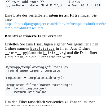
{{ "A7"|add:"00" }}            # A700

Eine Liste der verfügbaren
integrierten Filter
finden Sie
unter
https://docs.djangoproject.com/de/dev/ref/templates/builtins/#re
templates-builtins-filters
.
Benutzerdefinierte Filter erstellen
Erstellen Sie zum Hinzufügen eigener Vorlagenfilter einen
Ordner namens
in Ihrem App-Ordner.
templatetags
dann ein
und die Datei Ihrer
__init__.py
__init__.py
Datei hinzu, die die Filter enthalten wird:
#/myapp/templatetags/filters.py

from django import template

register = template.Library()

@register.filter(name='tostring')

def to_string(value):

Um den Filter tatsächlich verwenden zu können, müssen