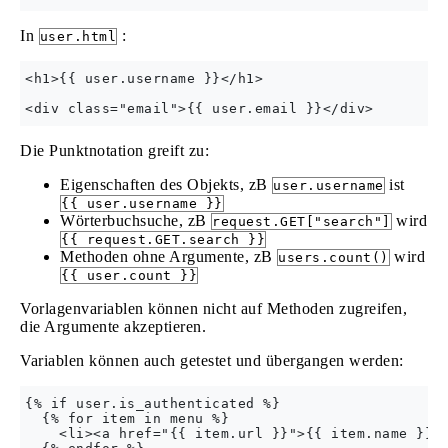
In
:
user.html
<h1>{{ user.username }}</h1>

Die Punktnotation greift zu:
Eigenschaften des Objekts, zB
ist
user.username
{{ user.username }}
Wörterbuchsuche, zB
wird
request.GET["search"]
{{ request.GET.search }}
Methoden ohne Argumente, zB
wird
users.count()
{{ user.count }}
Vorlagenvariablen können nicht auf Methoden zugreifen,
die Argumente akzeptieren.
Variablen können auch getestet und übergangen werden:
{% if user.is_authenticated %}

  {% for item in menu %}

    <li><a href="{{ item.url }}">{{ item.name }}</