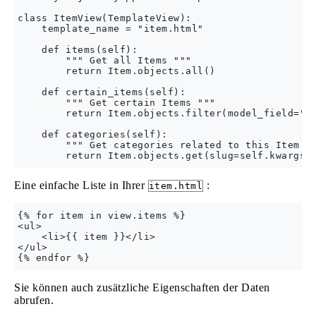
class ItemView(TemplateView):

    template_name = "item.html"

    def items(self):

        """ Get all Items """

        return Item.objects.all()

    def certain_items(self):

        """ Get certain Items """

        return Item.objects.filter(model_field="ce
    def categories(self):

        """ Get categories related to this Item ""
Eine einfache Liste in Ihrer
:
item.html
{% for item in view.items %}

<ul>        

    <li>{{ item }}</li>

</ul>

Sie können auch zusätzliche Eigenschaften der Daten
abrufen.