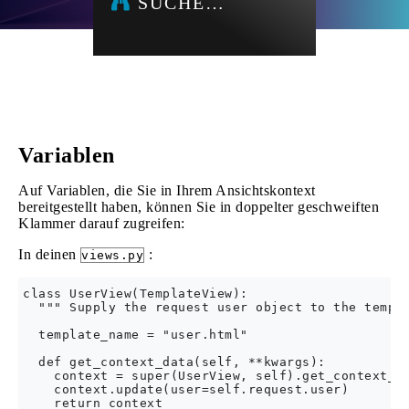
SUCHE…
Variablen
Auf Variablen, die Sie in Ihrem Ansichtskontext
bereitgestellt haben, können Sie in doppelter geschweiften
Klammer darauf zugreifen:
In deinen
:
views.py
class UserView(TemplateView):

  """ Supply the request user object to the templa
  template_name = "user.html"

  def get_context_data(self, **kwargs):

    context = super(UserView, self).get_context_da
    context.update(user=self.request.user)
