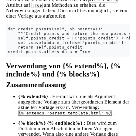
Attribut auf
um Methoden zu erhalten, die
True
Nebenwirkungen haben. Dies macht es unmöglich, sie von
einer Vorlage aus aufzurufen.
def credit_points(self, nb_points=1):

    """Credit points and return the new points cre
    self.points_credit = F('points_credit') + nb_p
    self.save(update_fields=['points_credit'])

    return self.points_credit

Verwendung von {% extend%}, {%
include%} und {% blocks%}
Zusammenfassung
{% extend%}
: Hiermit wird die als Argument
angegebene Vorlage zum übergeordneten Element der
aktuellen Vorlage erklärt. Verwendung:
.
{% extends 'parent_template.html' %}
{% block%} {% endblock%}
: Dies wird zum
Definieren von Abschnitten in Ihren Vorlagen
verwendet. Wenn also eine andere Vorlage diese