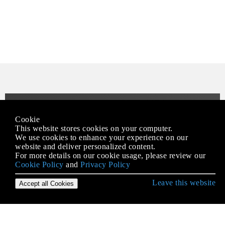
Erste Schritte mit Django
Cookie
Ansichten
This website stores cookies on your computer.
We use cookies to enhance your experience on our
ArrayField - ein PostgreSQL-spezifisches Feld
website and deliver personalized content.
For more details on our cookie usage, please review our
Async-Aufgaben (Sellerie)
Cookie Policy
and
Privacy Policy
Authentifizierungs-Backends
Leave this website
Accept all Cookies
Benutzerdefinierte Manager und Abfragesets
Benutzermodell erweitern oder ersetzen