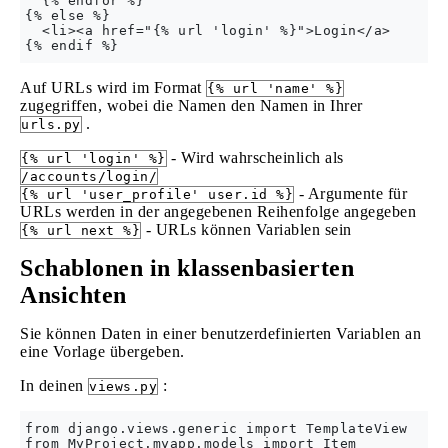
  {% endfor %}

{% else %}

  <li><a href="{% url 'login' %}">Login</a>

Auf URLs wird im Format
{% url 'name' %}
zugegriffen, wobei die Namen den Namen in Ihrer
.
urls.py
- Wird wahrscheinlich als
{% url 'login' %}
/accounts/login/
- Argumente für
{% url 'user_profile' user.id %}
URLs werden in der angegebenen Reihenfolge angegeben
- URLs können Variablen sein
{% url next %}
Schablonen in klassenbasierten
Ansichten
Sie können Daten in einer benutzerdefinierten Variablen an
eine Vorlage übergeben.
In deinen
:
views.py
from django.views.generic import TemplateView

from MyProject.myapp.models import Item
