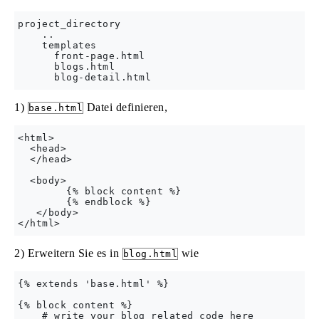
project_directory

    ..

    templates

      front-page.html

      blogs.html

1)
Datei definieren,
base.html
<html>

  <head>

  </head>

  <body>

        {% block content %}

        {% endblock %}

   </body>

2) Erweitern Sie es in
wie
blog.html
{% extends 'base.html' %}

{% block content %}

    # write your blog related code here
