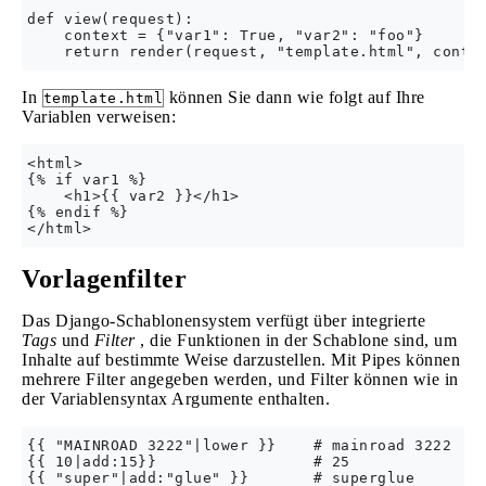
def view(request):

    context = {"var1": True, "var2": "foo"}

In
können Sie dann wie folgt auf Ihre
template.html
Variablen verweisen:
<html>

{% if var1 %}

    <h1>{{ var2 }}</h1>

{% endif %}

Vorlagenfilter
Das Django-Schablonensystem verfügt über integrierte
Tags
und
Filter
, die Funktionen in der Schablone sind, um
Inhalte auf bestimmte Weise darzustellen. Mit Pipes können
mehrere Filter angegeben werden, und Filter können wie in
der Variablensyntax Argumente enthalten.
{{ "MAINROAD 3222"|lower }}    # mainroad 3222

{{ 10|add:15}}                 # 25

{{ "super"|add:"glue" }}       # superglue
